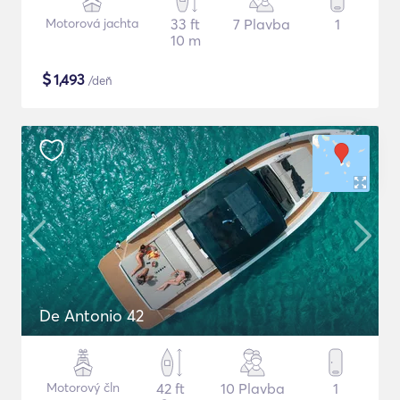
Motorová jachta
33 ft
7 Plavba
1
10 m
$
1,493
/deň
De Antonio 42
Motorový čln
42 ft
10 Plavba
1