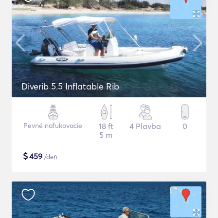
Diverib 5.5 Inflatable Rib
Pevné nafukovacie
18 ft
4 Plavba
0
5 m
$
459
/deň