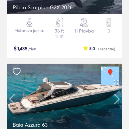
Ribco Scorpion G2X 2026'
Motorová jachta
36 ft
11 Plavba
0
11 m
$
1,435
5.0
/deň
(1
recenzie
)
Baia Azzura 63