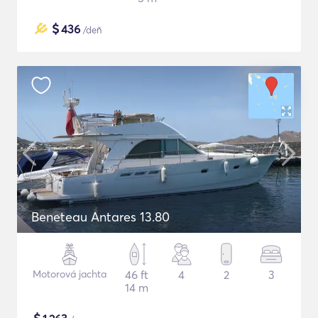
$
436
/deň
Beneteau Antares 13.80
Motorová jachta
46 ft
4
2
3
14 m