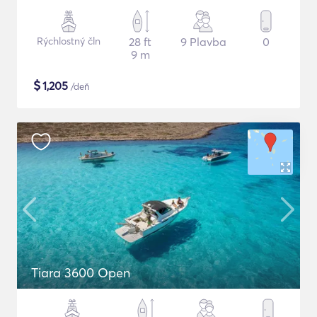
Rýchlostný čln
28 ft
9 Plavba
0
9 m
$
1,205
/deň
Tiara 3600 Open