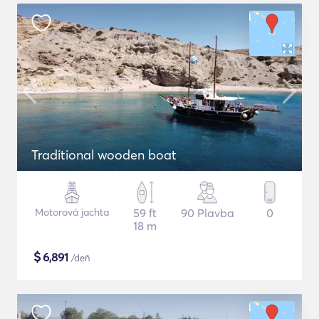
Traditional wooden boat
Motorová jachta
59 ft
90 Plavba
0
18 m
$
6,891
/deň