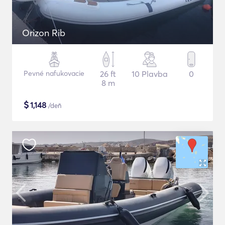
Orizon Rib
Pevné nafukovacie
26 ft
10 Plavba
0
8 m
$
1,148
/deň