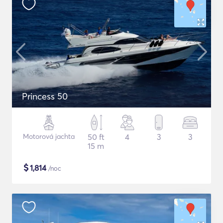
Princess 50
Motorová jachta
50 ft
4
3
3
15 m
$
1,814
/noc