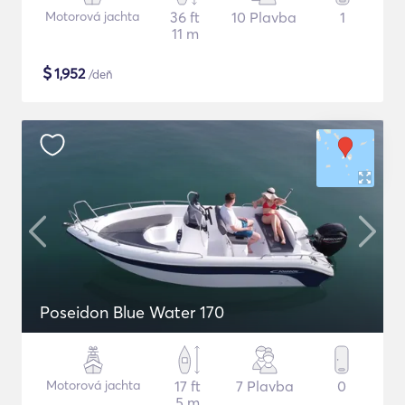
Motorová jachta
36 ft
10 Plavba
1
11 m
$
1,952
/deň
Poseidon Blue Water 170
Motorová jachta
17 ft
7 Plavba
0
5 m