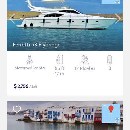
Ferretti 53 Flybridge
Motorová jachta
55 ft
12 Plavba
3
17 m
$
2,756
/deň