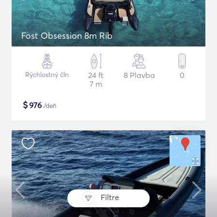
Fost Obsession 8m Rib
Rýchlostný čln
24 ft
8 Plavba
0
7 m
$
976
/deň
Filtre