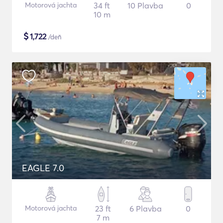
Motorová jachta
34 ft
10 Plavba
0
10 m
$
1,722
/deň
EAGLE 7.0
Motorová jachta
23 ft
6 Plavba
0
7 m