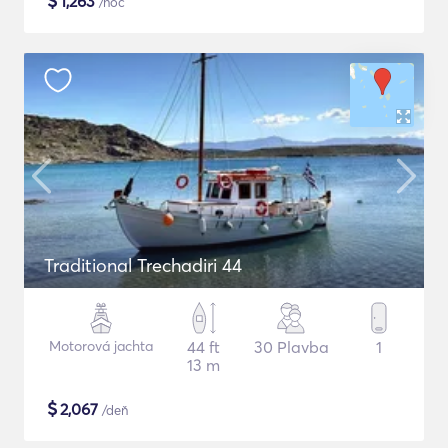
$
1,263
/noc
Traditional Trechadiri 44
Motorová jachta
44 ft
30 Plavba
1
13 m
$
2,067
/deň