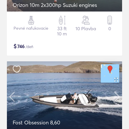
Orizon 10m 2x300hp Suzuki engines
Pevné nafukovacie
33 ft
10 Plavba
0
10 m
$
746
/deň
Fost Obsession 8,60