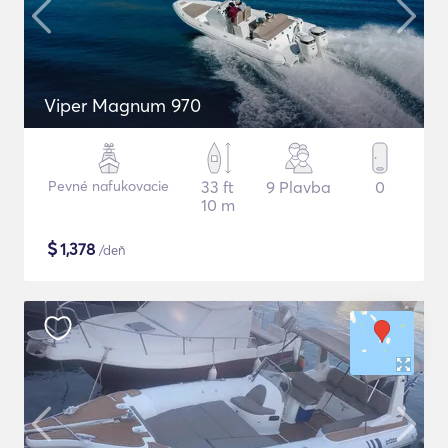
Viper Magnum 970
Pevné nafukovacie
33 ft
9 Plavba
0
10 m
$
1,378
/deň