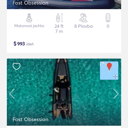
Fost Obsession
Motorová jachta
24 ft
8 Plavba
0
7 m
$
993
/deň
Fost Obsession