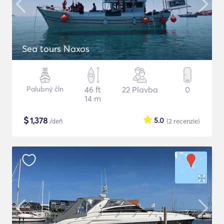
Sea tours Naxos
Palubný čln
46 ft
22 Plavba
0
14 m
$
1,378
5.0
/deň
(2
recenzie
)