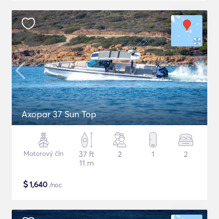
Axopar 37 Sun Top
Motorový čln
37 ft
2
1
2
11 m
$
1,640
/noc