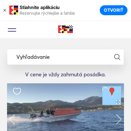
Stiahnite aplikáciu
×
OTVORIŤ
Rezervujte rýchlejšie a ľahšie
Vyhľadávanie
V cene je vždy zahrnutá posádka.