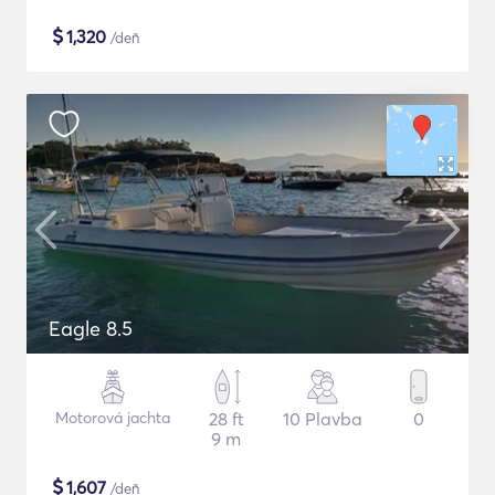
$
1,320
/deň
Eagle 8.5
Motorová jachta
28 ft
10 Plavba
0
9 m
$
1,607
/deň