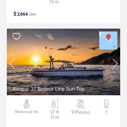
13 m
$
2,664
/deň
Axopar 37 Brabus Line Sun-Top
Motorový čln
37 ft
9 Plavba
1
11 m