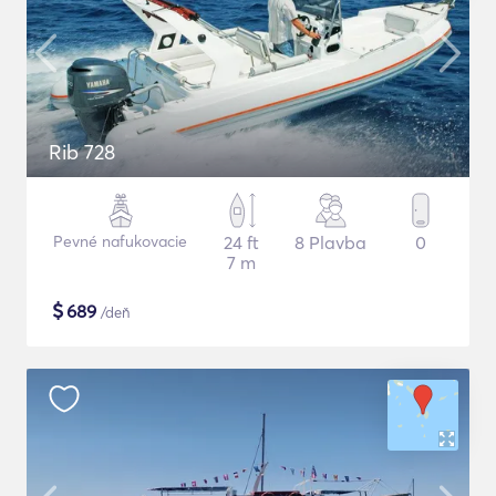
Rib 728
Pevné nafukovacie
24 ft
8 Plavba
0
7 m
$
689
/deň