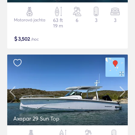
Motorová jachta
63 ft
6
3
3
19 m
$
3,502
/noc
Axopar 29 Sun Top