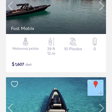
Fost Matrix
Motorová jachta
39 ft
10 Plavba
0
12 m
$
1,607
/deň