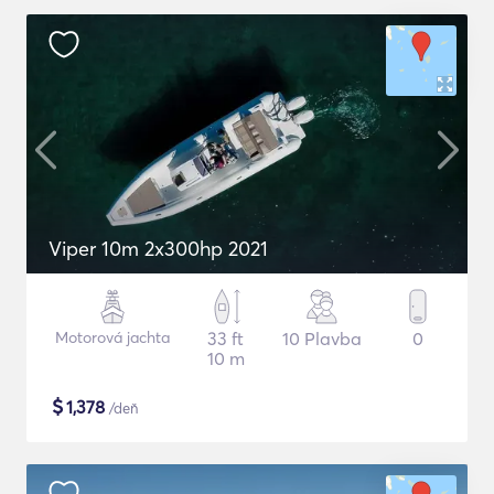
Viper 10m 2x300hp 2021
Motorová jachta
33 ft
10 Plavba
0
10 m
$
1,378
/deň