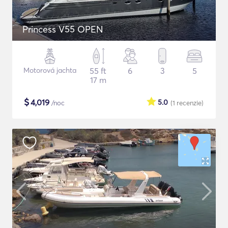
Princess V55 OPEN
Motorová jachta
55 ft
6
3
5
17 m
$
4,019
5.0
/noc
(1
recenzie
)