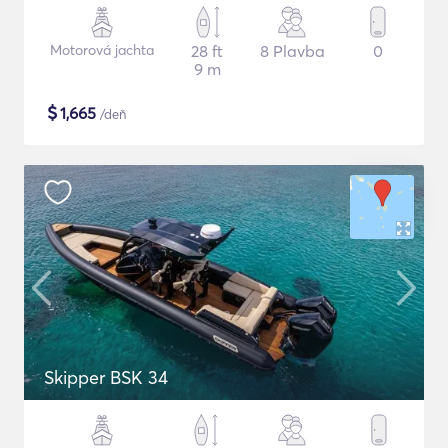
Motorová jachta
28 ft
8 Plavba
0
9 m
$
1,665
/deň
Skipper BSK 34