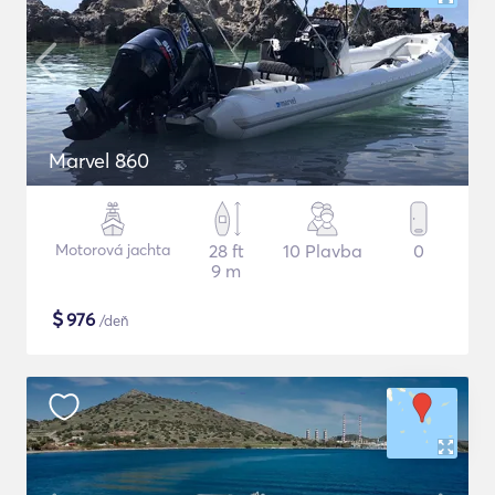
Marvel 860
Motorová jachta
28 ft
10 Plavba
0
9 m
$
976
/deň