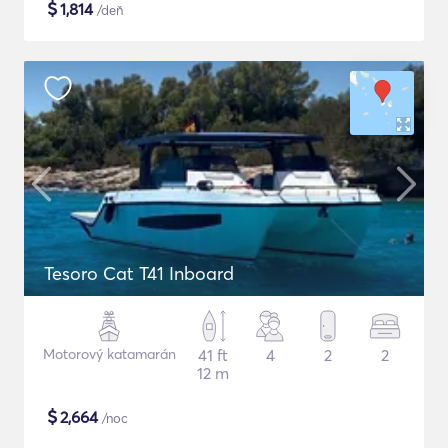
$
1,814
/deň
Tesoro Cat T41 Inboard
Motorový katamarán
41 ft
4
2
2
12 m
$
2,664
/noc