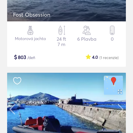
Fost Obsession
Motorová jachta
24 ft
6 Plavba
0
7 m
$
803
4.0
/deň
(1
recenzie
)