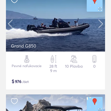
Grand G850
Pevné nafukovacie
28 ft
10 Plavba
0
9 m
$
976
/deň