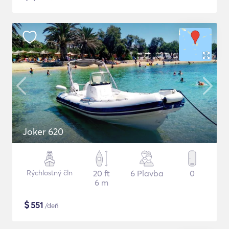
Joker 620
Rýchlostný čln
20 ft
6 Plavba
0
6 m
$
551
/deň