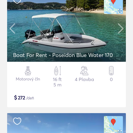
Boat For Rent - Poseidon Blue Water 170
Motorový čln
16 ft
4 Plavba
0
5 m
$
272
/deň