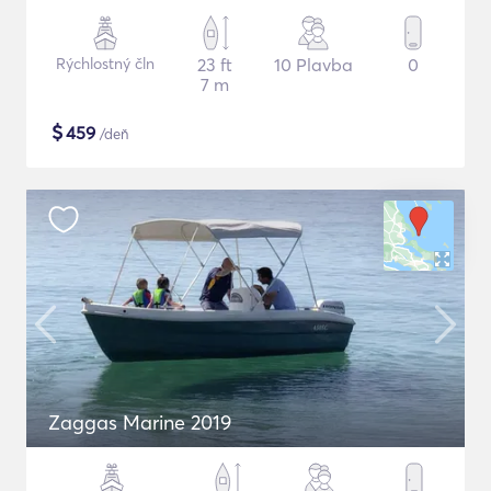
Rýchlostný čln
23 ft
10 Plavba
0
7 m
$
459
/deň
Zaggas Marine 2019