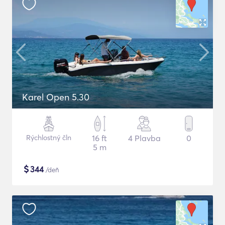
Karel Open 5.30
Rýchlostný čln
16 ft
4 Plavba
0
5 m
$
344
/deň