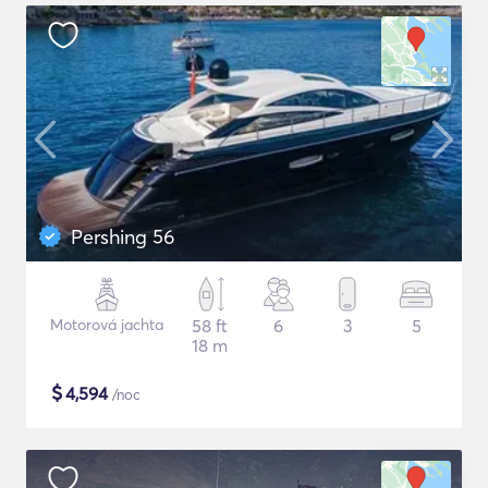
Pershing 56
Motorová jachta
58 ft
6
3
5
18 m
$
4,594
/noc