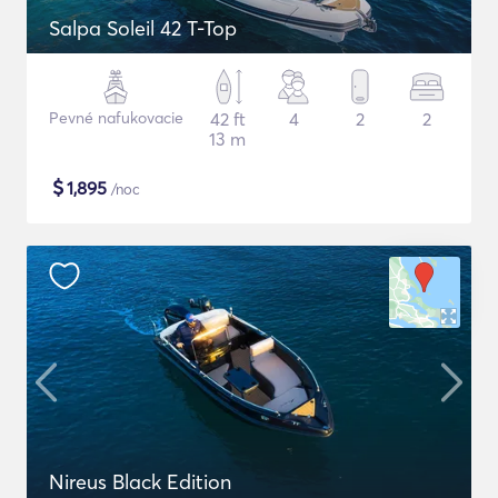
Salpa Soleil 42 T-Top
Pevné nafukovacie
42 ft
4
2
2
13 m
$
1,895
/noc
Nireus Black Edition