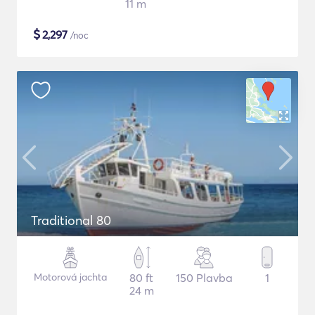
11 m
$
2,297
/noc
Traditional 80
Motorová jachta
80 ft
150 Plavba
1
24 m