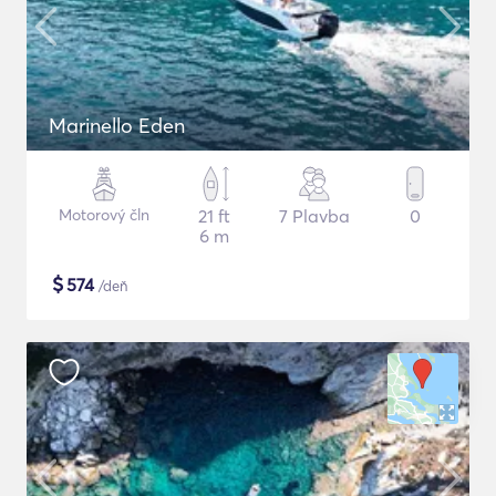
Marinello Eden
Motorový čln
21 ft
7 Plavba
0
6 m
$
574
/deň