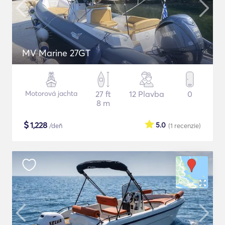
MV Marine 27GT
Motorová jachta
27 ft
12 Plavba
0
8 m
$
1,228
5.0
/deň
(1
recenzie
)