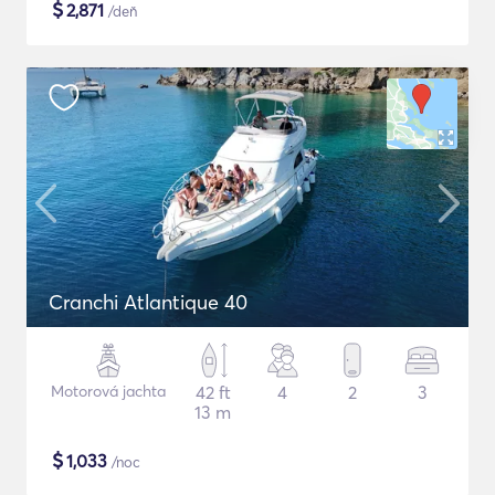
$
2,871
/deň
Cranchi Atlantique 40
Motorová jachta
42 ft
4
2
3
13 m
$
1,033
/noc