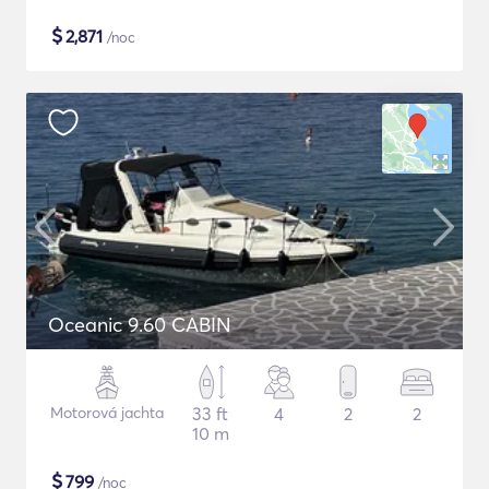
$
2,871
/noc
Oceanic 9.60 CABIN
Motorová jachta
33 ft
4
2
2
10 m
$
799
/noc