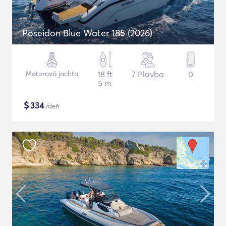
Poseidon Blue Water 185 (2026)
Motorová jachta
18 ft
7 Plavba
0
5 m
$
334
/deň