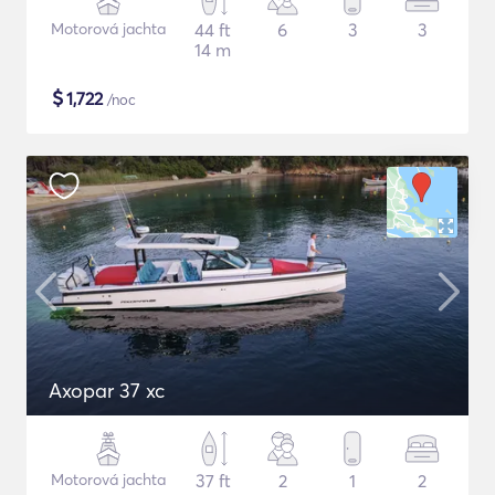
Motorová jachta
44 ft
6
3
3
14 m
$
1,722
/noc
Axopar 37 xc
Motorová jachta
37 ft
2
1
2