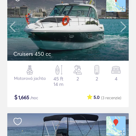
Cruisers 450 cc
Motorová jachta
45 ft
2
2
4
14 m
$
1,665
5.0
/noc
(3
recenzie
)