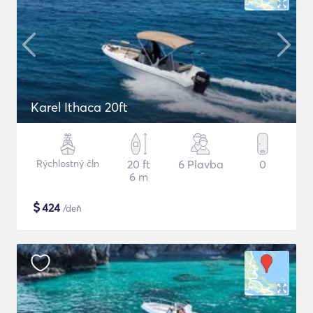
Karel Ithaca 20ft
Rýchlostný čln
20 ft
6 Plavba
0
6 m
$
424
/deň