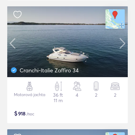
Cranchi-Italie Zaffiro 34
Motorová jachta
36 ft
4
2
2
11 m
$
918
/noc