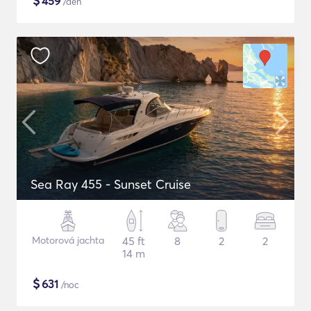
$
459
/deň
Sea Ray 455 - Sunset Cruise
Motorová jachta
45 ft
8
2
2
14 m
$
631
/noc