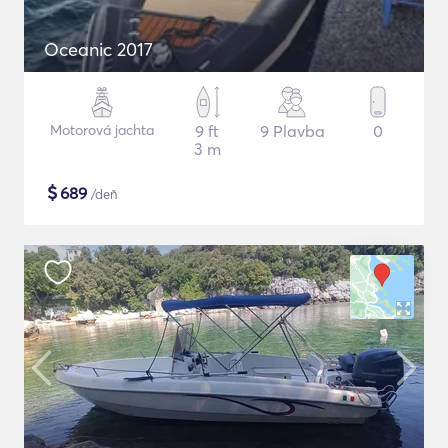
Oceanic 2017
Motorová jachta
9 ft
9 Plavba
0
3 m
$
689
/deň