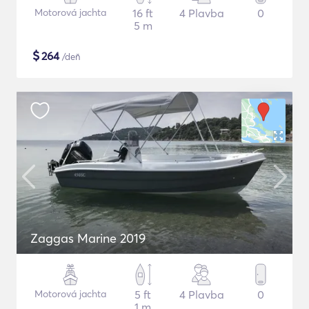
Motorová jachta
16 ft
4 Plavba
0
5 m
$
264
/deň
Zaggas Marine 2019
Motorová jachta
5 ft
4 Plavba
0
1 m