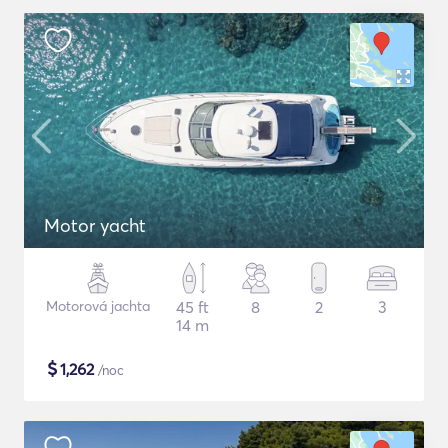
Motor yacht
Motorová jachta
45 ft
8
2
3
14 m
$
1,262
/noc