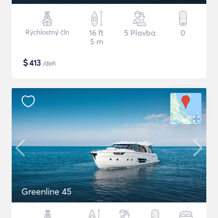
Rýchlostný čln
16 ft
5 Plavba
0
5 m
$
413
/deň
Greenline 45