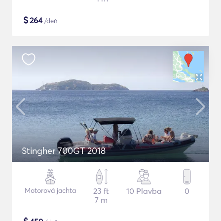
$
264
/deň
Stingher 700GT 2018
Motorová jachta
23 ft
10 Plavba
0
7 m