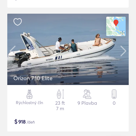
Orizon 7.10 Elite
Rýchlostný čln
23 ft
9 Plavba
0
7 m
$
918
/deň