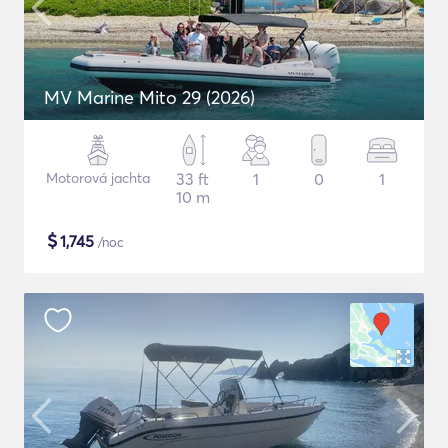
MV Marine Mito 29 (2026)
Motorová jachta
33 ft
1
0
1
10 m
$
1,745
/noc