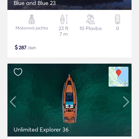
Blue and Blue 23
Motorová jachta
23 ft
10 Plavba
0
7 m
$
287
/deň
Unlimited Explorer 36