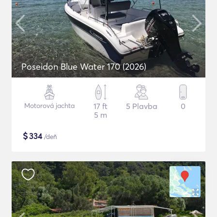
Poseidon Blue Water 170 (2026)
Motorová jachta
17 ft
5 Plavba
0
5 m
$
334
/deň