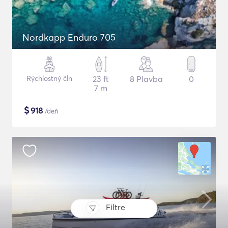
Nordkapp Enduro 705
Rýchlostný čln
23 ft
8 Plavba
0
7 m
$
918
/deň
Filtre