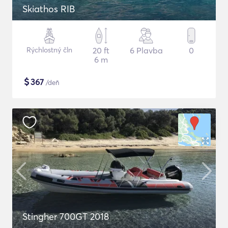
Skiathos RIB
Rýchlostný čln
20 ft
6 Plavba
0
6 m
$
367
/deň
Stingher 700GT 2018