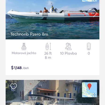
Technorib Pzero 8m
Motorová jachta
26 ft
10 Plavba
0
8 m
$
1,148
/deň