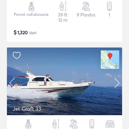
Pevné nafukovacie
39 ft
9 Plavba
1
12 m
$
1,320
/deň
Jet Craft 33