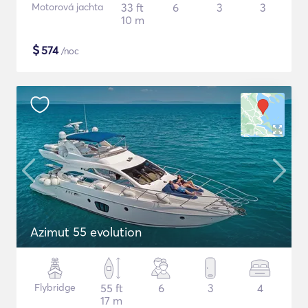
Motorová jachta
33 ft
6
3
3
10 m
$
574
/noc
Azimut 55 evolution
Flybridge
55 ft
6
3
4
17 m