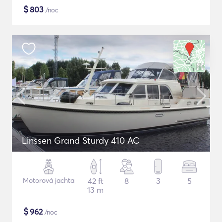
$
803
/noc
Linssen Grand Sturdy 410 AC
Motorová jachta
42 ft
8
3
5
13 m
$
962
/noc