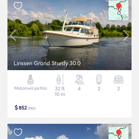
Linssen Grand Sturdy 30.0
Motorová jachta
32 ft
4
2
2
10 m
$
852
/noc