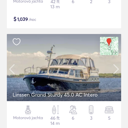
Motorová jachta
42 ft
6
2
3
13 m
$
1,039
/noc
Linssen Grand Sturdy 45.0 AC Intero
Motorová jachta
46 ft
6
3
5
14 m