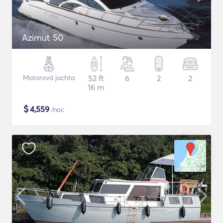
Azimut 50
Motorová jachta
52 ft
6
2
2
16 m
$
4,559
/noc