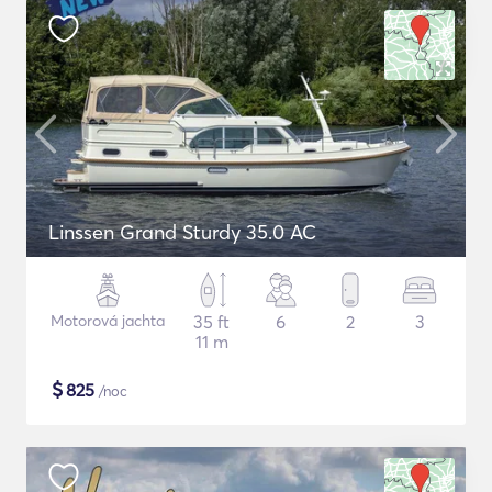
Linssen Grand Sturdy 35.0 AC
Motorová jachta
35 ft
6
2
3
11 m
$
825
/noc