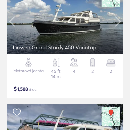
Linssen Grand Sturdy 450 Variotop
Motorová jachta
45 ft
4
2
2
14 m
$
1,588
/noc