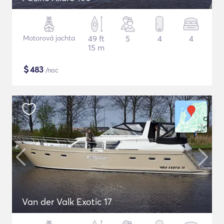
Motorová jachta
49 ft
5
4
4
15 m
$
483
/noc
Van der Valk Exotic 17