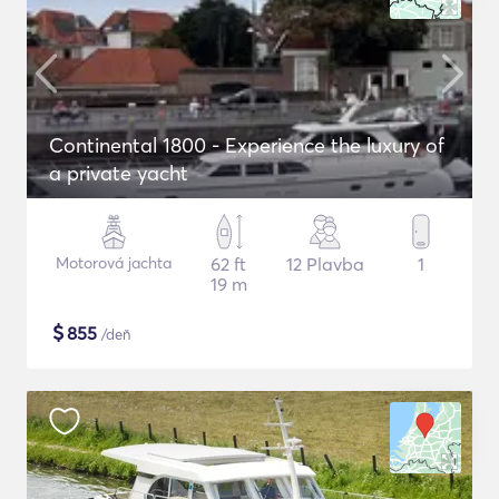
Continental 1800 - Experience the luxury of
a private yacht
Motorová jachta
62 ft
12 Plavba
1
19 m
$
855
/deň