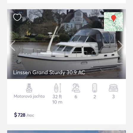
Linssen Grand Sturdy 30.9 AC
Motorová jachta
32 ft
6
2
3
10 m
$
728
/noc