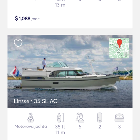
13 m
$
1,088
/noc
Linssen 35 SL AC
Motorová jachta
35 ft
6
2
3
11 m