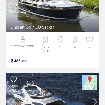
Linssen GS 40.0 Sedan
Motorová jachta
42 ft
4
2
3
13 m
$
488
/noc