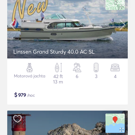
Linssen Grand Sturdy 40.0 AC SL
Motorová jachta
42 ft
6
3
4
13 m
$
979
/noc