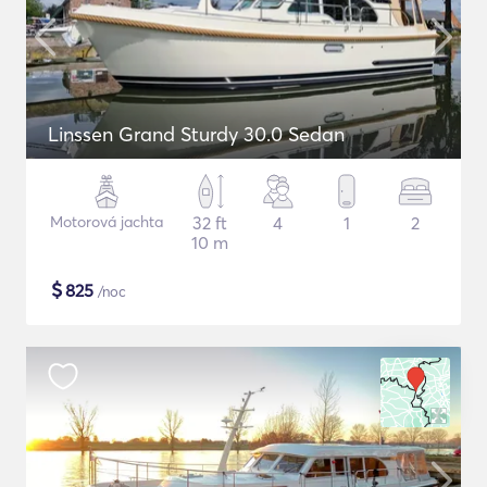
Linssen Grand Sturdy 30.0 Sedan
Motorová jachta
32 ft
4
1
2
10 m
$
825
/noc