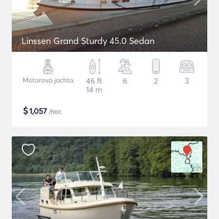
Linssen Grand Sturdy 45.0 Sedan
Motorová jachta
46 ft
6
2
3
14 m
$
1,057
/noc