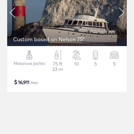
Custom based on Nelson 75"
Motorová jachta
75 ft
10
5
5
23 m
$
16,911
/noc