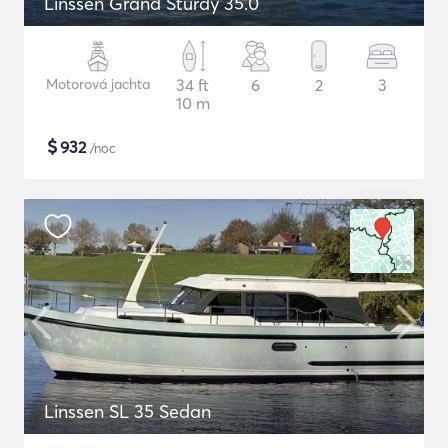
Linssen Grand Sturdy 35.0
Motorová jachta
34 ft
6
2
3
10 m
$
932
/noc
Linssen SL 35 Sedan