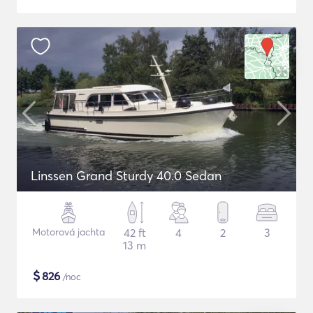
Linssen Grand Sturdy 40.0 Sedan
Motorová jachta
42 ft
4
2
3
13 m
$
826
/noc