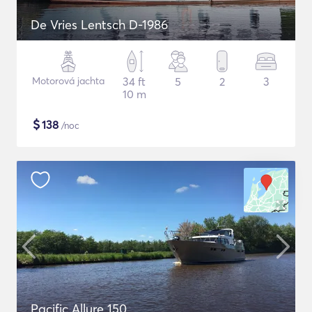
De Vries Lentsch D-1986
Motorová jachta
34 ft
5
2
3
10 m
$
138
/noc
Pacific Allure 150