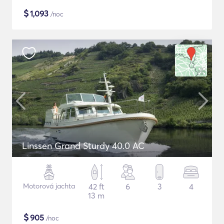
$
1,093
/noc
Linssen Grand Sturdy 40.0 AC
Motorová jachta
42 ft
6
3
4
13 m
$
905
/noc