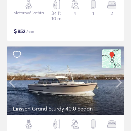
Motorová jachta
34 ft
4
1
2
10 m
$
852
/noc
Linssen Grand Sturdy 40.0 Sedan