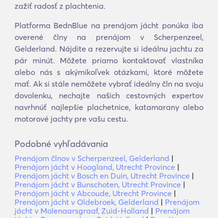
zažiť radosť z plachtenia.
Platforma BednBlue na prenájom jácht ponúka iba
overené člny na prenájom v Scherpenzeel,
Gelderland. Nájdite a rezervujte si ideálnu jachtu za
pár minút. Môžete priamo kontaktovať vlastníka
alebo nás s akýmikoľvek otázkami, ktoré môžete
mať. Ak si stále nemôžete vybrať ideálny čln na svoju
dovolenku, nechajte našich cestovných expertov
navrhnúť najlepšie plachetnice, katamarany alebo
motorové jachty pre vašu cestu.
Podobné vyhľadávania
Prenájom člnov v Scherpenzeel, Gelderland
|
Prenájom jácht v Hoogland, Utrecht Province
|
Prenájom jácht v Bosch en Duin, Utrecht Province
|
Prenájom jácht v Bunschoten, Utrecht Province
|
Prenájom jácht v Abcoude, Utrecht Province
|
Prenájom jácht v Oldebroek, Gelderland
|
Prenájom
jácht v Molenaarsgraaf, Zuid-Holland
|
Prenájom