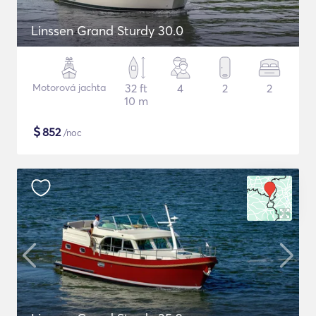
Linssen Grand Sturdy 30.0
Motorová jachta
32 ft
4
2
2
10 m
$
852
/noc