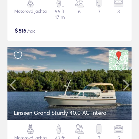
Motorová jachta
56 ft
6
3
3
17 m
$
516
/noc
Linssen Grand Sturdy 40.0 AC Intero
Motorová jachta
42 ft
8
3
5