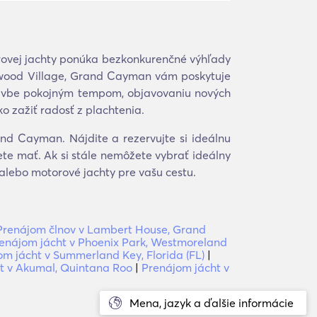
rovej jachty ponúka bezkonkurenčné výhľady
ftwood Village, Grand Cayman vám poskytuje
 plavbe pokojným tempom, objavovaniu nových
o zažiť radosť z plachtenia.
nd Cayman. Nájdite a rezervujte si ideálnu
te mať. Ak si stále nemôžete vybrať ideálny
alebo motorové jachty pre vašu cestu.
Prenájom člnov v Lambert House, Grand
enájom jácht v Phoenix Park, Westmoreland
om jácht v Summerland Key, Florida (FL)
|
t v Akumal, Quintana Roo
|
Prenájom jácht v
Mena, jazyk a ďalšie informácie