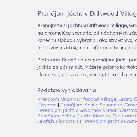
Prenájom jácht v Driftwood Vill
Prenajmite si jachtu v Driftwood Village, 
na ohromujúce scenérie, od nádherných záp
konečnú slobodu vybrať si, ako stráviť svo
prístavov a zátok, alebo hľadaniu tichej plá
Platforma BednBlue na prenájom jácht ponú
jachtu za pár minút. Môžete priamo kontakt
čln na svoju dovolenku, nechajte našich ces
Podobné vyhľadávania
Prenájom člnov v Driftwood Village, Grand
Cayman
|
Prenájom jácht v Savannah, Gra
|
Prenájom jácht v Savanna-la-Mar, Westm
Prenájom jácht v Puerto Morelos, Quintana 
Jewfish, Florida (FL)
|
Prenájom jácht v East P