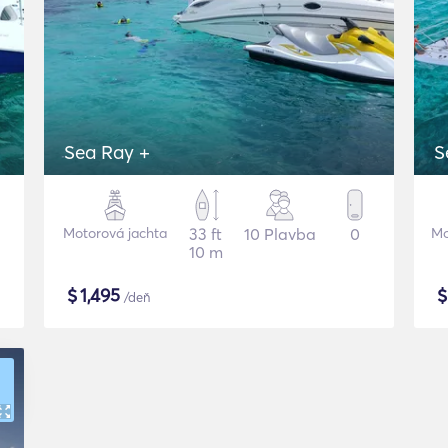
Sea Ray +
S
Motorová jachta
33 ft
10 Plavba
0
Mo
10 m
$
1,495
/deň