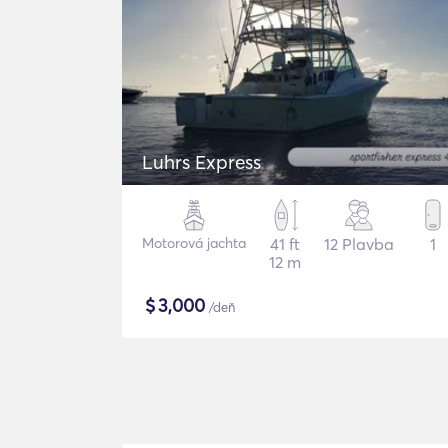
Luhrs Express
Motorová jachta
41 ft
12 Plavba
1
12 m
$
3,000
/deň