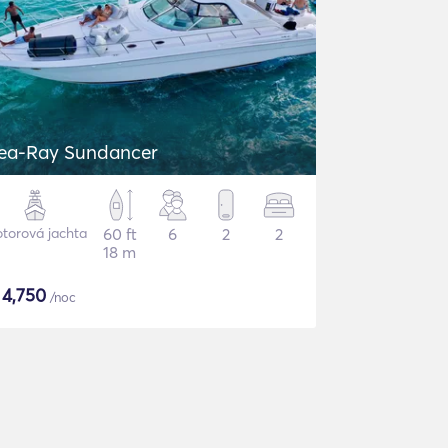
ea-Ray Sundancer
torová jachta
60 ft
6
2
2
18 m
$
4,750
/noc