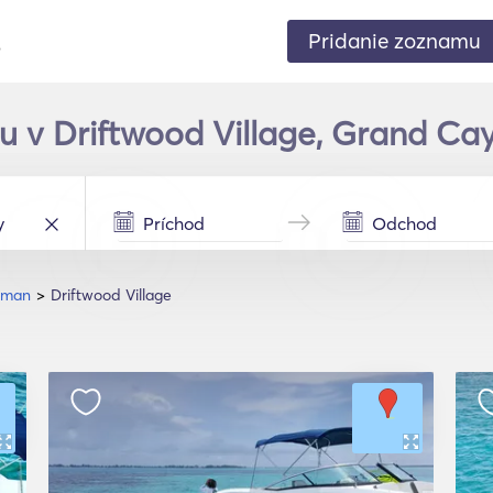
Pridanie zoznamu
.
tu v Driftwood Village, Grand C
yman
Driftwood Village