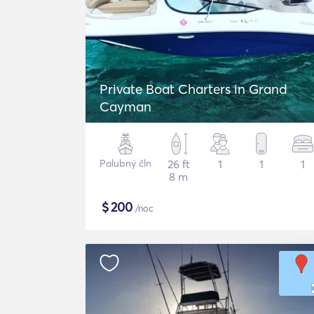
Private Boat Charters in Grand
Cayman
Palubný čln
26 ft
1
1
1
8 m
$
200
/noc