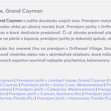
age, Grand Cayman
Grand Cayman
a zažite dovolenku svojich snov. Prenájom moto
adov slnka po úžasný morský život. Prenájom jachty v Dri
j čas a ktoré destinácie preskúmať. Či už dávate prednosť
že na piknik a kúpanie, prenájom jachty je dokonalý spôsob, ak
ka iba overené člny na prenájom v Driftwood Village, Gra
ovať vlastníka alebo nás s akýmikoľvek otázkami, ktoré môže
tovných expertov navrhnúť najlepšie plachetnice, katamarany 
 Cayman
|
Prenájom jácht v Lambert House, Grand Cayman
|
nd Cayman
|
Prenájom jácht v Amity Cross, Westmoreland
|
Pr
oreland
|
Prenájom jácht v Caledonia, Westmoreland
|
Prenáj
Roo
|
Prenájom jácht v Cancún, Quintana Roo
|
Prenájom jách
errine, Florida (FL)
|
Prenájom jácht v Hammocks, Florida (FL)