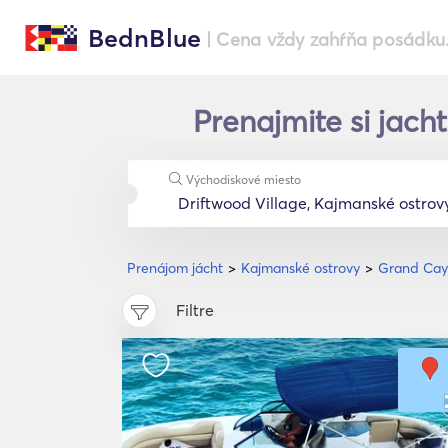
BednBlue
| Cena vždy zahŕňa posádku
Prenajmite si jach
Východiskové miesto
Prenájom jácht
Kajmanské ostrovy
Grand Ca
Filtre