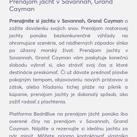
Prenájom jácht v Savannah, Grand
Cayman
Prenajmite si jachtu v Savannah, Grand Cayman
a
zažite dovolenku svojich snov. Prenájom motorovej
jachty ponúka bezkonkurenčné výhľady na
ohromujúce scenérie, od nádherných západov slnka
po úžasný morský život. Prenájom jachty v
Savannah, Grand Cayman vám poskytuje konečnú
slobodu vybrať si, ako stráviť svoj čas a ktoré
destinácie preskúmať. Či už dávate prednosť plavbe
pokojným tempom, objavovaniu nových prístavov a
zátok, alebo hľadaniu tichej pláže na piknik a
kúpanie, prenájom jachty je dokonalý spôsob, ako
zažiť radosť z plachtenia.
Platforma BednBlue na prenájom jácht ponúka iba
overené člny na prenájom v Savannah, Grand
Cayman. Nájdite a rezervujte si ideálnu jachtu za
pár minút. Môžete priamo kontaktovať vlastníka