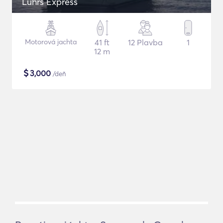
Luhrs Express
Motorová jachta
41 ft
12 Plavba
1
12 m
$
3,000
/deň