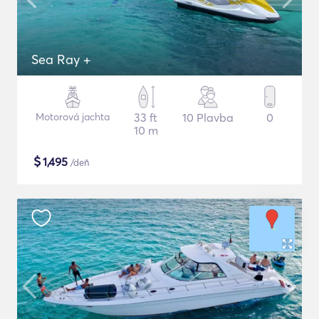
Sea Ray +
Motorová jachta
33 ft
10 Plavba
0
10 m
$
1,495
/deň