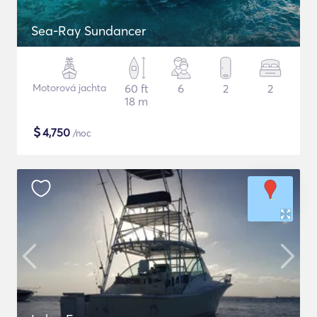
Sea-Ray Sundancer
Motorová jachta
60 ft
6
2
2
18 m
$
4,750
/noc