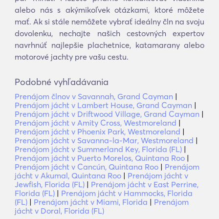
alebo nás s akýmikoľvek otázkami, ktoré môžete
mať. Ak si stále nemôžete vybrať ideálny čln na svoju
dovolenku, nechajte našich cestovných expertov
navrhnúť najlepšie plachetnice, katamarany alebo
motorové jachty pre vašu cestu.
Podobné vyhľadávania
Prenájom člnov v Savannah, Grand Cayman
|
Prenájom jácht v Lambert House, Grand Cayman
|
Prenájom jácht v Driftwood Village, Grand Cayman
|
Prenájom jácht v Amity Cross, Westmoreland
|
Prenájom jácht v Phoenix Park, Westmoreland
|
Prenájom jácht v Savanna-la-Mar, Westmoreland
|
Prenájom jácht v Summerland Key, Florida (FL)
|
Prenájom jácht v Puerto Morelos, Quintana Roo
|
Prenájom jácht v Cancún, Quintana Roo
|
Prenájom
jácht v Akumal, Quintana Roo
|
Prenájom jácht v
Jewfish, Florida (FL)
|
Prenájom jácht v East Perrine,
Florida (FL)
|
Prenájom jácht v Hammocks, Florida
(FL)
|
Prenájom jácht v Miami, Florida
|
Prenájom
jácht v Doral, Florida (FL)