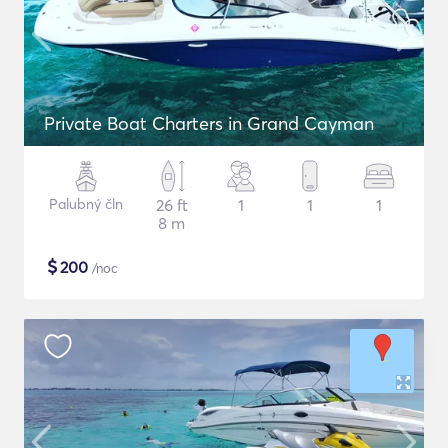
Private Boat Charters in Grand Cayman
Palubný čln
26 ft
1
1
1
8 m
$
200
/noc