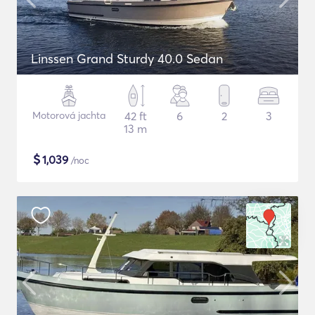
Linssen Grand Sturdy 40.0 Sedan
Motorová jachta
42 ft
6
2
3
13 m
$
1,039
/noc