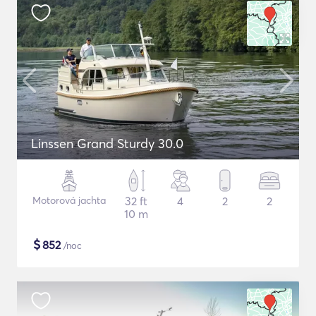
Linssen Grand Sturdy 30.0
Motorová jachta
32 ft
4
2
2
10 m
$
852
/noc