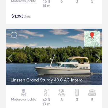
Motorová jachta
46 ft
6
3
5
14 m
$
1,093
/noc
Linssen Grand Sturdy 40.0 AC Intero
Motorová jachta
42 ft
8
3
5
13 m