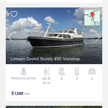
Linssen Grand Sturdy 450 Variotop
Motorová jachta
45 ft
4
2
2
14 m
$
1,588
/noc