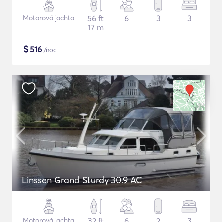
Motorová jachta
56 ft
6
3
3
17 m
$
516
/noc
Linssen Grand Sturdy 30.9 AC
Motorová jachta
32 ft
6
2
3