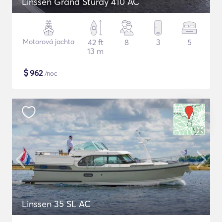
Linssen Grand Sturdy 410 AC
Motorová jachta
42 ft
8
3
5
13 m
$
962
/noc
Linssen 35 SL AC