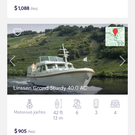
$
1,088
/noc
Linssen Grand Sturdy 40.0 AC
Motorová jachta
42 ft
6
3
4
13 m
$
905
/noc