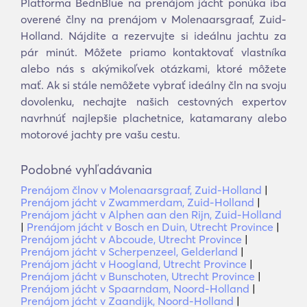
Platforma BednBlue na prenájom jácht ponúka iba
overené člny na prenájom v Molenaarsgraaf, Zuid-
Holland. Nájdite a rezervujte si ideálnu jachtu za
pár minút. Môžete priamo kontaktovať vlastníka
alebo nás s akýmikoľvek otázkami, ktoré môžete
mať. Ak si stále nemôžete vybrať ideálny čln na svoju
dovolenku, nechajte našich cestovných expertov
navrhnúť najlepšie plachetnice, katamarany alebo
motorové jachty pre vašu cestu.
Podobné vyhľadávania
Prenájom člnov v Molenaarsgraaf, Zuid-Holland
|
Prenájom jácht v Zwammerdam, Zuid-Holland
|
Prenájom jácht v Alphen aan den Rijn, Zuid-Holland
|
Prenájom jácht v Bosch en Duin, Utrecht Province
|
Prenájom jácht v Abcoude, Utrecht Province
|
Prenájom jácht v Scherpenzeel, Gelderland
|
Prenájom jácht v Hoogland, Utrecht Province
|
Prenájom jácht v Bunschoten, Utrecht Province
|
Prenájom jácht v Spaarndam, Noord-Holland
|
Prenájom jácht v Zaandijk, Noord-Holland
|