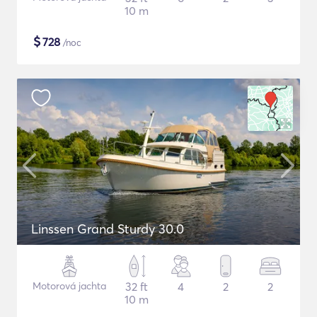
10 m
$
728
/noc
Linssen Grand Sturdy 30.0
Motorová jachta
32 ft
4
2
2
10 m