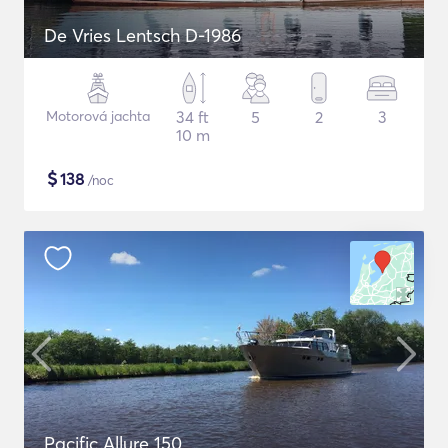
De Vries Lentsch D-1986
Motorová jachta
34 ft
5
2
3
10 m
$
138
/noc
Pacific Allure 150