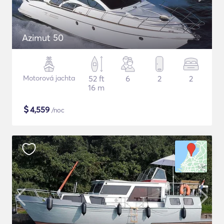
Azimut 50
Motorová jachta
52 ft
6
2
2
16 m
$
4,559
/noc