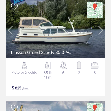
Linssen Grand Sturdy 35.0 AC
Motorová jachta
35 ft
6
2
3
11 m
$
825
/noc