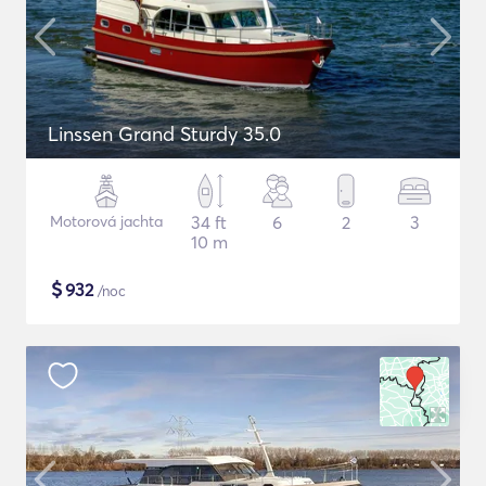
Linssen Grand Sturdy 35.0
Motorová jachta
34 ft
6
2
3
10 m
$
932
/noc