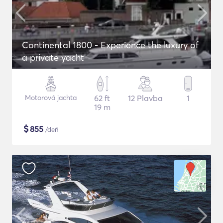
Continental 1800 - Experience the luxury of
a private yacht
Motorová jachta
62 ft
12 Plavba
1
19 m
$
855
/deň