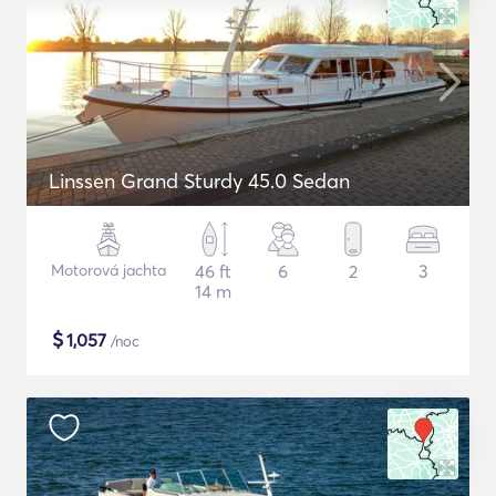
Linssen Grand Sturdy 45.0 Sedan
Motorová jachta
46 ft
6
2
3
14 m
$
1,057
/noc