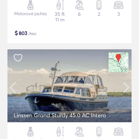
Motorová jachta
35 ft
6
2
3
11 m
$
803
/noc
Linssen Grand Sturdy 45.0 AC Intero