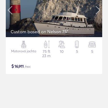
Custom based on Nelson 75"
Motorová jachta
75 ft
10
5
5
23 m
$
16,911
/noc