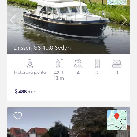
Linssen GS 40.0 Sedan
Motorová jachta
42 ft
4
2
3
13 m
$
488
/noc