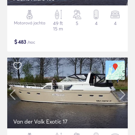
Motorová jachta
49 ft
5
4
4
15 m
$
483
/noc
Van der Valk Exotic 17