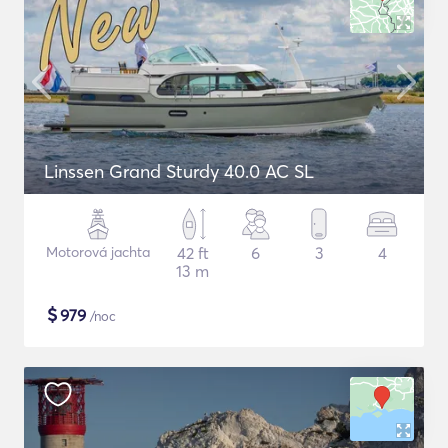
Linssen Grand Sturdy 40.0 AC SL
Motorová jachta
42 ft
6
3
4
13 m
$
979
/noc