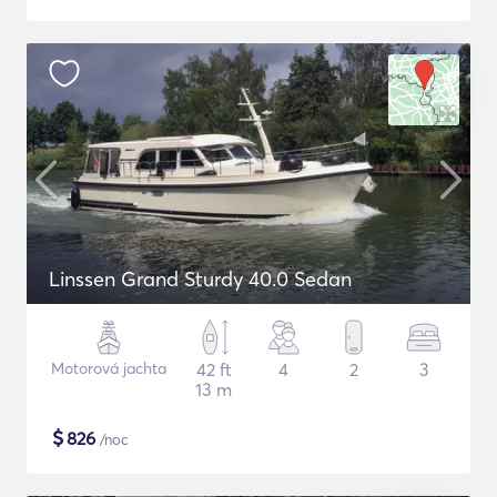
Linssen Grand Sturdy 40.0 Sedan
Motorová jachta
42 ft
4
2
3
13 m
$
826
/noc