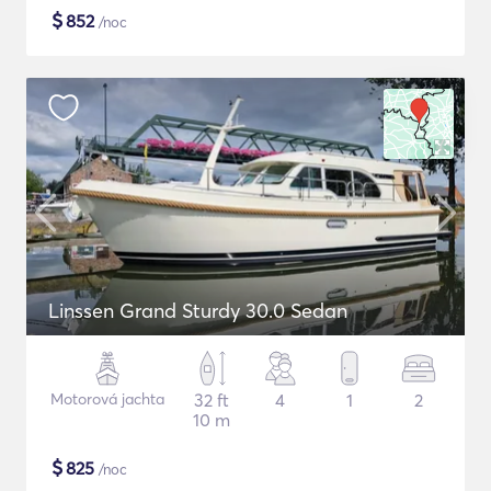
$
852
/noc
Linssen Grand Sturdy 30.0 Sedan
Motorová jachta
32 ft
4
1
2
10 m
$
825
/noc