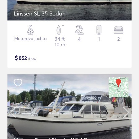
Linssen SL 35 Sedan
Motorová jachta
34 ft
4
1
2
10 m
$
852
/noc