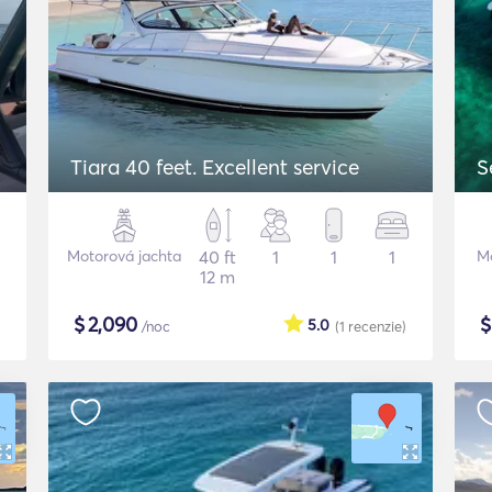
Tiara 40 feet. Excellent service
S
Motorová jachta
40 ft
1
1
1
Mo
12 m
$
2,090
5.0
/noc
(1
recenzie
)