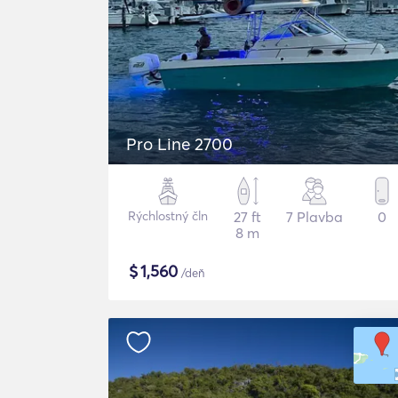
Pro Line 2700
Rýchlostný čln
27 ft
7 Plavba
0
8 m
$
1,560
/deň