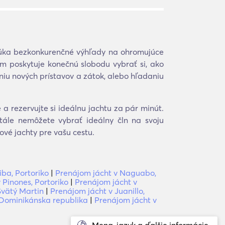
núka bezkonkurenčné výhľady na ohromujúce
m poskytuje konečnú slobodu vybrať si, ako
iu nových prístavov a zátok, alebo hľadaniu
 rezervujte si ideálnu jachtu za pár minút.
tále nemôžete vybrať ideálny čln na svoju
vé jachty pre vašu cestu.
ba, Portoriko
|
Prenájom jácht v Naguabo,
 Pinones, Portoriko
|
Prenájom jácht v
Svätý Martin
|
Prenájom jácht v Juanillo,
, Dominikánska republika
|
Prenájom jácht v