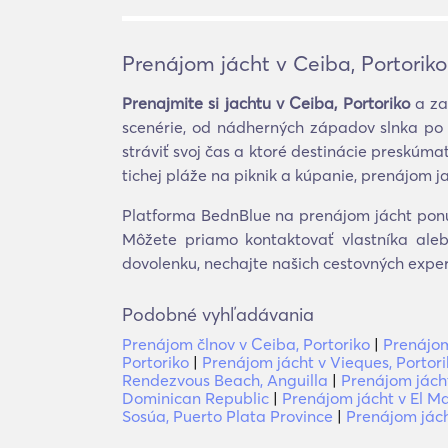
Prenájom jácht v Ceiba, Portoriko
Prenajmite si jachtu v Ceiba, Portoriko
a za
scenérie, od nádherných západov slnka po 
stráviť svoj čas a ktoré destinácie preskú
tichej pláže na piknik a kúpanie, prenájom j
Platforma BednBlue na prenájom jácht ponúk
Môžete priamo kontaktovať vlastníka aleb
dovolenku, nechajte našich cestovných exper
Podobné vyhľadávania
Prenájom člnov v Ceiba, Portoriko
|
Prenájom
Portoriko
|
Prenájom jácht v Vieques, Portor
Rendezvous Beach, Anguilla
|
Prenájom jácht
Dominican Republic
|
Prenájom jácht v El M
Sosúa, Puerto Plata Province
|
Prenájom jách