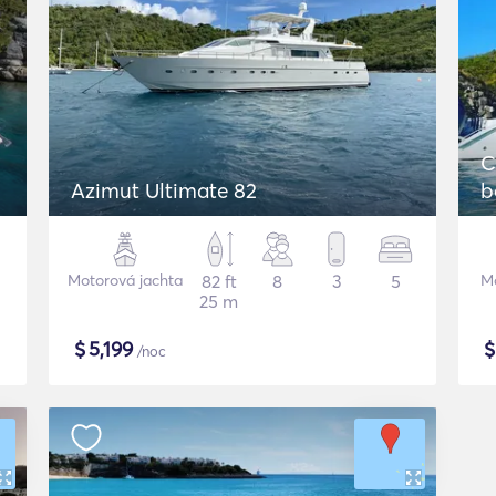
C
Azimut Ultimate 82
b
Motorová jachta
82 ft
8
3
5
Mo
25 m
$
5,199
/noc