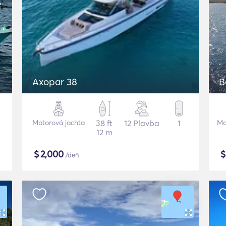
Axopar 38
B
Motorová jachta
38 ft
12 Plavba
1
Mo
12 m
$
2,000
/deň