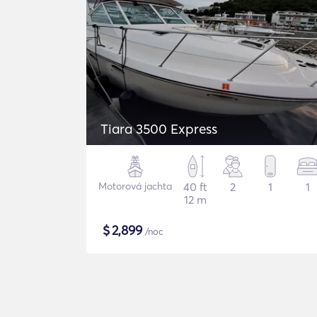
Tiara 3500 Express
Motorová jachta
40 ft
2
1
1
12 m
$
2,899
/noc