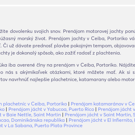
žite dovolenku svojich snov. Prenájom motorovej jachty po
úžasný morský život. Prenájom jachty v Ceiba, Portoriko vá
mať. Či už dávate prednosť plavbe pokojným tempom, objavovan
achty je dokonalý spôsob, ako zažiť radosť z plachtenia.
a iba overené člny na prenájom v Ceiba, Portoriko. Nájdite a
o nás s akýmikoľvek otázkami, ktoré môžete mať. Ak si s
tov navrhnúť najlepšie plachetnice, katamarany alebo motoro
 plachetníc v Ceiba, Portoriko
|
Prenájom katamaránov v Cei
iko
|
Prenájom jácht v Yabucoa, Puerto Rico
|
Prenájom jácht v
 v Baie Nettle, Saint Martin
|
Prenájom jácht v Saint Martin, 
acao, Dominikánska republika
|
Prenájom jácht v El Infiernito
t v La Sabana, Puerto Plata Province