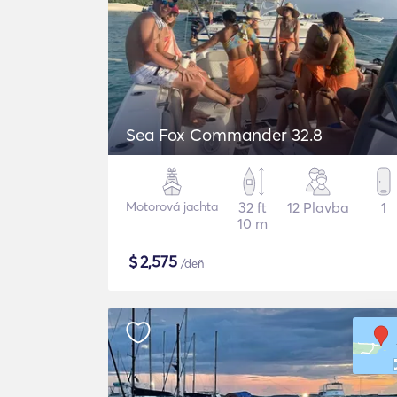
Sea Fox Commander 32.8
Motorová jachta
32 ft
12 Plavba
1
10 m
$
2,575
/deň