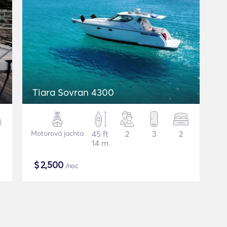
Tiara Sovran 4300
Motorová jachta
45 ft
2
3
2
14 m
$
2,500
/noc