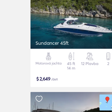
Sundancer 45ft
Motorová jachta
45 ft
12 Plavba
2
14 m
$
2,649
/deň