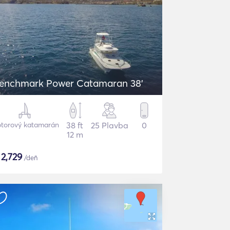
enchmark Power Catamaran 38'
torový katamarán
38 ft
25 Plavba
0
12 m
$
2,729
/deň