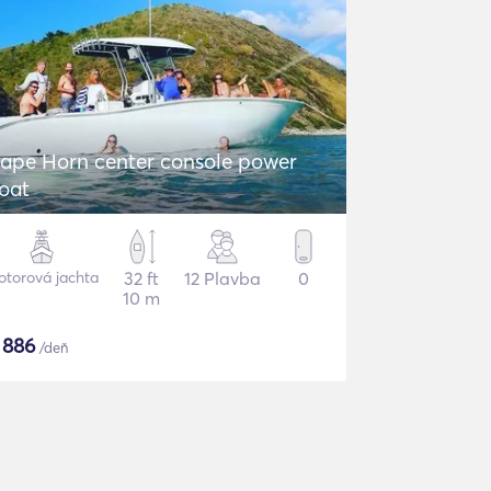
ape Horn center console power
oat
torová jachta
32 ft
12 Plavba
0
10 m
$
886
/deň