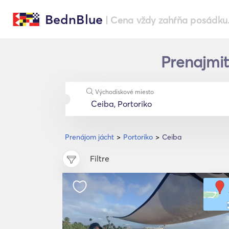
BednBlue
| Cena vždy zahŕňa posádku
Prenajmit
Východiskové miesto
Prenájom jácht
Portoriko
Ceiba
Filtre