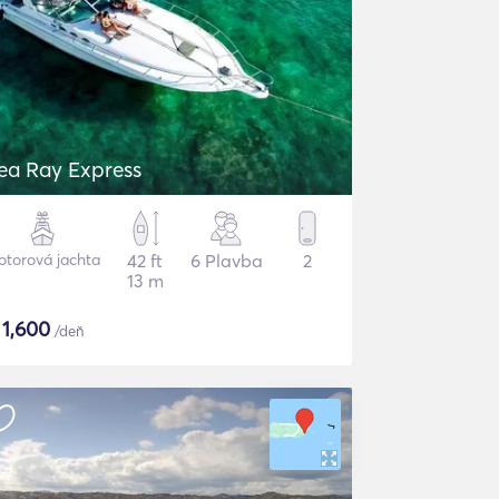
ea Ray Express
torová jachta
42 ft
6 Plavba
2
13 m
$
1,600
/deň