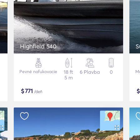
Highfield 540
S
Pevné nafukovacie
18 ft
6 Plavba
0
Mo
5 m
$
771
/deň