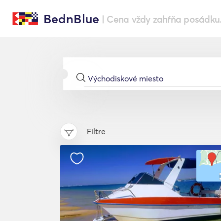
BednBlue
| Cena vždy zahŕňa posádku
Filtre