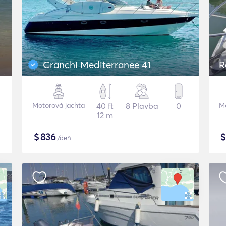
Cranchi Mediterranee 41
R
Motorová jachta
40 ft
8 Plavba
0
Mo
12 m
$
836
/deň