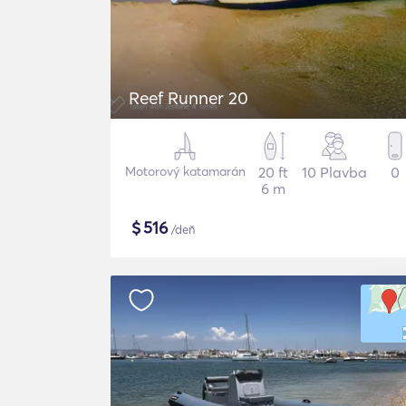
Reef Runner 20
Motorový katamarán
20 ft
10 Plavba
0
6 m
$
516
/deň