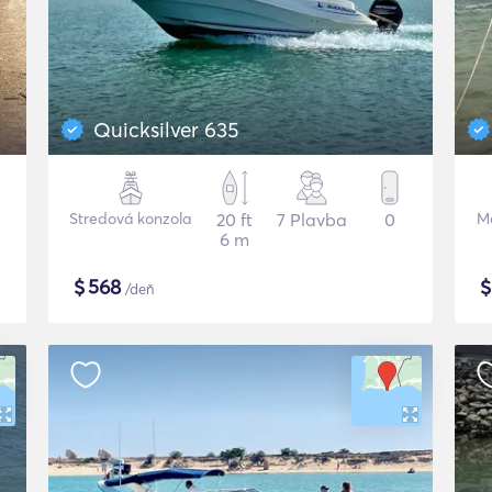
Quicksilver 635
Stredová konzola
20 ft
7 Plavba
0
Mo
6 m
$
568
/deň