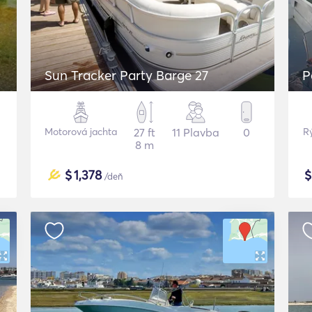
Sun Tracker Party Barge 27
P
Motorová jachta
27 ft
11 Plavba
0
Rý
8 m
$
1,378
/deň