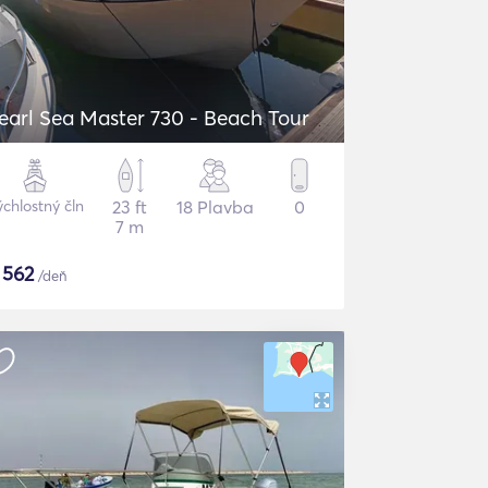
earl Sea Master 730 - Beach Tour
chlostný čln
23 ft
18 Plavba
0
7 m
$
562
/deň