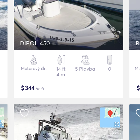
DIPOL 450
R
Motorový čln
14 ft
5 Plavba
0
Mo
4 m
$
344
/deň