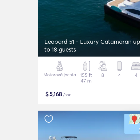
Leopard 51 - Luxury Catamaran u
to 18 guests
Motorová jachta
155 ft
8
4
4
47 m
$
5,168
/noc