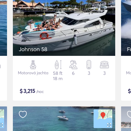
Johnson 58
F
Motorová jachta
58 ft
6
3
3
Mo
18 m
$
3,215
/noc