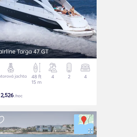
airline Targa 47 GT
torová jachta
48 ft
4
2
4
15 m
$
2,526
/noc