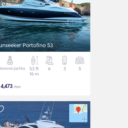
unseeker Portofino 53
torová jachta
53 ft
6
3
5
16 m
$
4,473
/noc