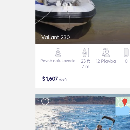
Valiant 230
Pevné nafukovacie
23 ft
12 Plavba
0
7 m
$
1,607
/deň