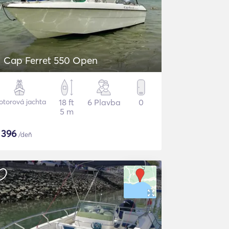
Cap Ferret 550 Open
torová jachta
18 ft
6 Plavba
0
5 m
$
396
/deň