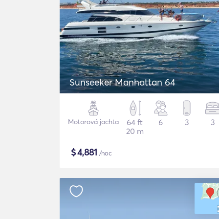
Sunseeker Manhattan 64
Motorová jachta
64 ft
6
3
3
20 m
$
4,881
/noc