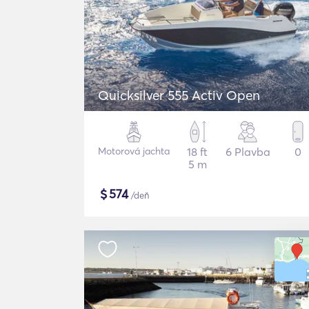
Quicksilver 555 Activ Open
Motorová jachta
18 ft
6 Plavba
0
5 m
$
574
/deň