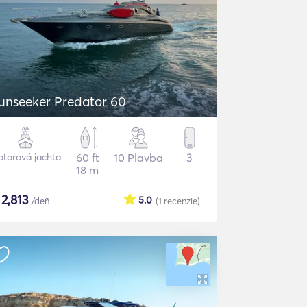
unseeker Predator 60
torová jachta
60 ft
10 Plavba
3
18 m
$
2,813
5.0
/deň
(1
recenzie
)