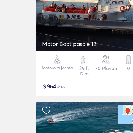
Motor Boat pasaje 12
Motorová jachta
39 ft
70 Plavba
0
12 m
$
964
/deň