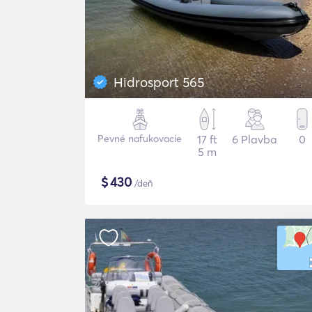
Hidrosport 565
Pevné nafukovacie
17 ft
6 Plavba
0
5 m
$
430
/deň