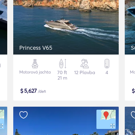
p
Princess V65
S
Motorová jachta
70 ft
12 Plavba
4
Mo
21 m
$
5,627
/deň