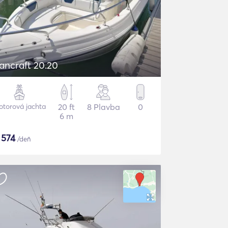
ancraft 20.20
torová jachta
20 ft
8 Plavba
0
6 m
$
574
/deň