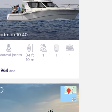
odman 10.40
torová jachta
34 ft
1
1
1
10 m
$
964
/noc