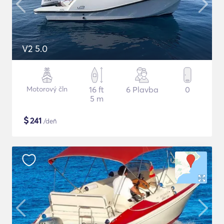
V2 5.0
Motorový čln
16 ft
6 Plavba
0
5 m
$
241
/deň