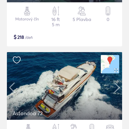
Motorový čln
16 ft
5 Plavba
0
5 m
$
218
/deň
Astondoa 72