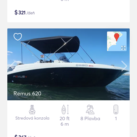
$
321
/deň
Remus 620
Stredová konzola
20 ft
8 Plavba
1
6 m