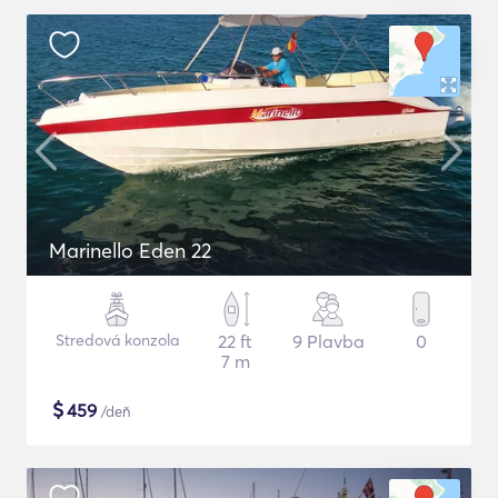
Marinello Eden 22
Stredová konzola
22 ft
9 Plavba
0
7 m
$
459
/deň