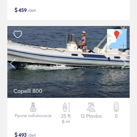
$
459
/deň
Capelli 800
Pevné nafukovacie
25 ft
12 Plavba
0
8 m
$
493
/deň