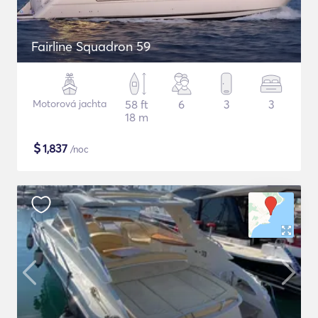
Fairline Squadron 59
Motorová jachta
58 ft
6
3
3
18 m
$
1,837
/noc