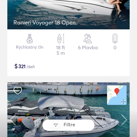
Ranieri Voyager 18 Open
Rýchlostný čln
18 ft
6 Plavba
0
5 m
$
321
/deň
Filtre