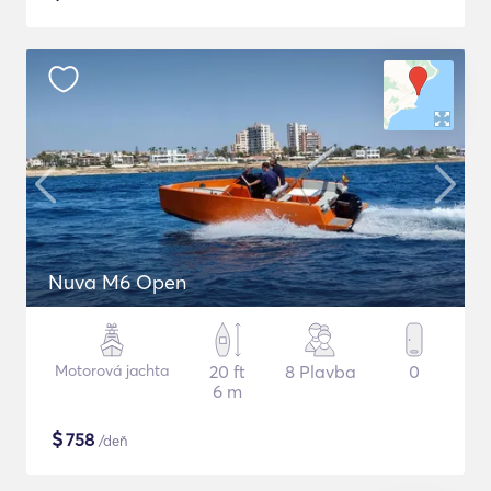
Nuva M6 Open
Motorová jachta
20 ft
8 Plavba
0
6 m
$
758
/deň