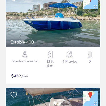
Estable 400
Stredová konzola
13 ft
4 Plavba
0
4 m
$
459
/deň