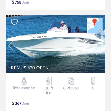
$
758
/deň
REMUS 620 OPEN
Rýchlostný čln
20 ft
8 Plavba
0
6 m
$
367
/deň