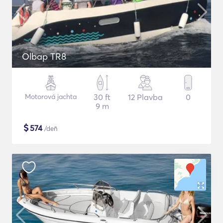
Olbap TR8
Motorová jachta
30 ft
12 Plavba
0
9 m
$
574
/deň