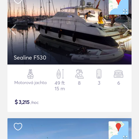
Sealine F530
Motorová jachta
49 ft
8
3
6
15 m
$
3,215
/noc