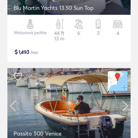
Blu Martin Yachts 13.50 Sun Top
Motorová jachta
44 ft
6
3
4
13 m
$
1,493
/noc
Passito 500 Venice