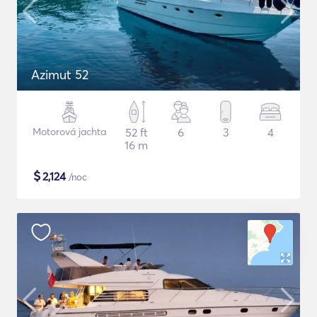
Azimut 52
Motorová jachta
52 ft
6
3
4
16 m
$
2,124
/noc