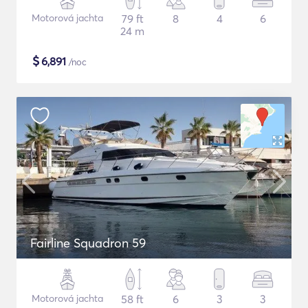
Motorová jachta
79 ft
8
4
6
24 m
$
6,891
/noc
Fairline Squadron 59
Motorová jachta
58 ft
6
3
3