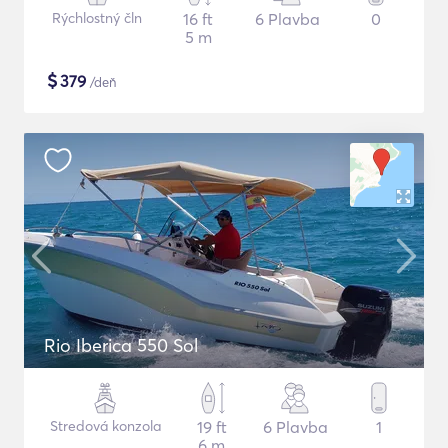
Rýchlostný čln
16 ft
6 Plavba
0
5 m
$
379
/deň
Rio Iberica 550 Sol
Stredová konzola
19 ft
6 Plavba
1
6 m