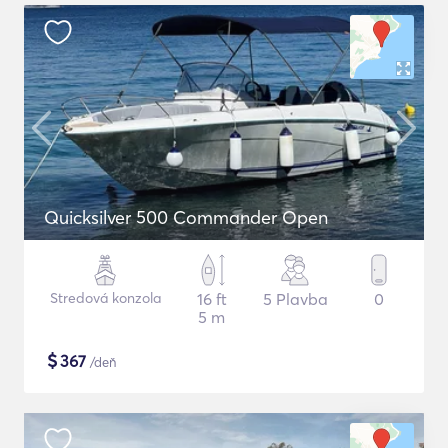
Quicksilver 500 Commander Open
Stredová konzola
16 ft
5 Plavba
0
5 m
$
367
/deň