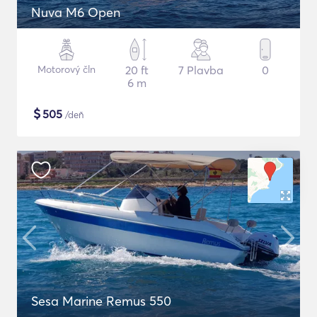
Nuva M6 Open
Motorový čln
20 ft
7 Plavba
0
6 m
$
505
/deň
Sesa Marine Remus 550