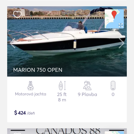
MARION 750 OPEN
Motorová jachta
25 ft
9 Plavba
0
8 m
$
424
/deň