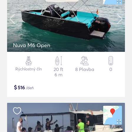
Nuva M6 Open
Rýchlostný čln
20 ft
8 Plavba
0
6 m
$
516
/deň