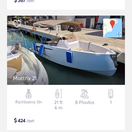
$
367
/deň
Mattrix 21
Rýchlostný čln
21 ft
8 Plavba
1
6 m
$
424
/deň