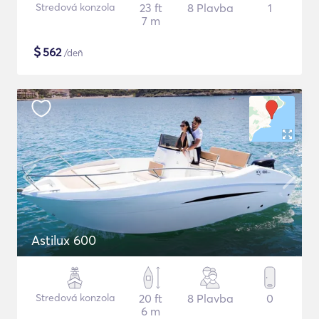
Stredová konzola
23 ft
8 Plavba
1
7 m
$
562
/deň
Astilux 600
Stredová konzola
20 ft
8 Plavba
0
6 m