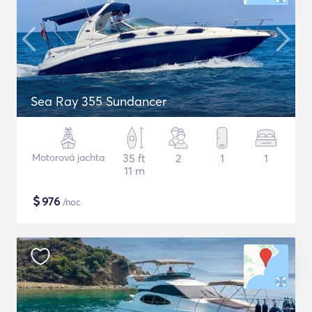
Sea Ray 355 Sundancer
Motorová jachta
35 ft
2
1
1
11 m
$
976
/noc