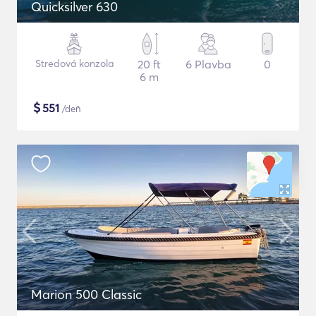
Quicksilver 630
Stredová konzola
20 ft
6 Plavba
0
6 m
$
551
/deň
Marion 500 Classic