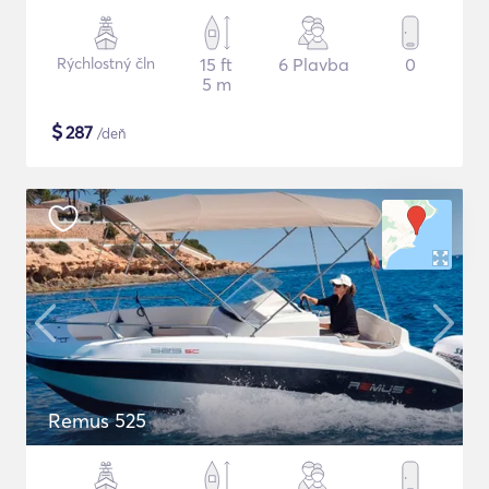
Rýchlostný čln
15 ft
6 Plavba
0
5 m
$
287
/deň
Remus 525