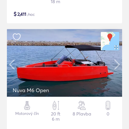
18 m
$
2,411
/noc
Nuva M6 Open
Motorový čln
20 ft
8 Plavba
0
6 m