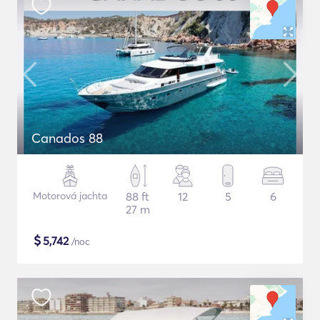
Canados 88
Motorová jachta
88 ft
12
5
6
27 m
$
5,742
/noc