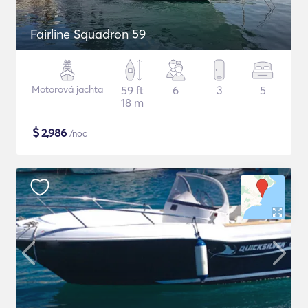
Fairline Squadron 59
Motorová jachta
59 ft
6
3
5
18 m
$
2,986
/noc