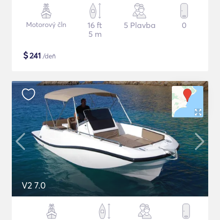
Motorový čln
16 ft
5 Plavba
0
5 m
$
241
/deň
V2 7.0