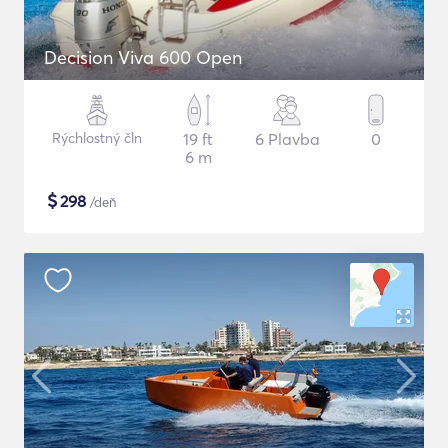
Decision Viva 600 Open
Rýchlostný čln
19 ft
6 Plavba
0
6 m
$
298
/deň