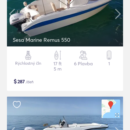
Sesa Marine Remus 550
Rýchlostný čln
17 ft
6 Plavba
1
5 m
$
287
/deň