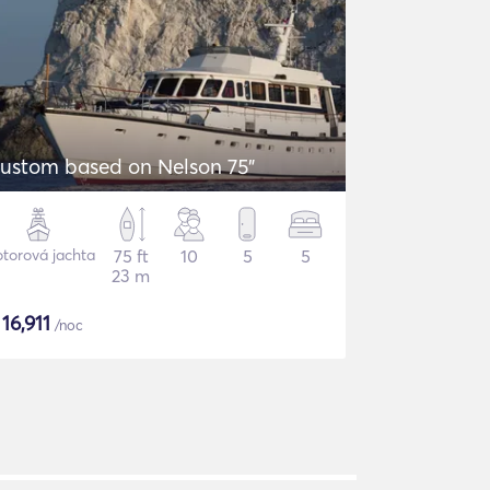
ustom based on Nelson 75"
torová jachta
75 ft
10
5
5
23 m
$
16,911
/noc