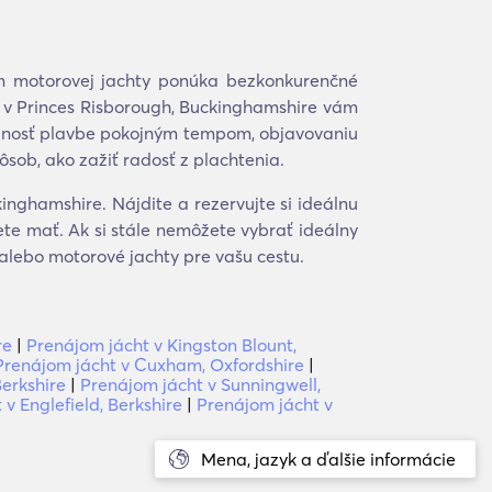
om motorovej jachty ponúka bezkonkurenčné
 v Princes Risborough, Buckinghamshire vám
rednosť plavbe pokojným tempom, objavovaniu
ôsob, ako zažiť radosť z plachtenia.
nghamshire. Nájdite a rezervujte si ideálnu
te mať. Ak si stále nemôžete vybrať ideálny
alebo motorové jachty pre vašu cestu.
re
|
Prenájom jácht v Kingston Blount,
Prenájom jácht v Cuxham, Oxfordshire
|
Berkshire
|
Prenájom jácht v Sunningwell,
v Englefield, Berkshire
|
Prenájom jácht v
Mena, jazyk a ďalšie informácie