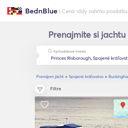
BednBlue
| Cena vždy zahŕňa posádku
Prenajmite si jacht
Východiskové miesto
Prenájom jácht
Spojené kráľovstvo
Buckingha
Filtre