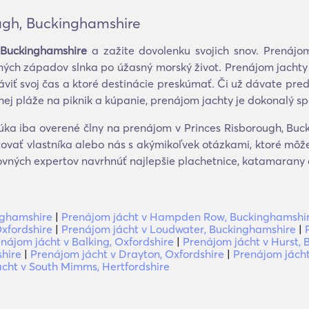
ough, Buckinghamshire
, Buckinghamshire
a zažite dovolenku svojich snov. Prenáj
ných západov slnka po úžasný morský život. Prenájom jachty
tráviť svoj čas a ktoré destinácie preskúmať. Či už dávate p
hej pláže na piknik a kúpanie, prenájom jachty je dokonalý sp
a iba overené člny na prenájom v Princes Risborough, Bucki
ovať vlastníka alebo nás s akýmikoľvek otázkami, ktoré môže
tovných expertov navrhnúť najlepšie plachetnice, katamarany 
nghamshire
|
Prenájom jácht v Hampden Row, Buckinghamshi
Oxfordshire
|
Prenájom jácht v Loudwater, Buckinghamshire
|
nájom jácht v Balking, Oxfordshire
|
Prenájom jácht v Hurst, 
shire
|
Prenájom jácht v Drayton, Oxfordshire
|
Prenájom jácht 
cht v South Mimms, Hertfordshire