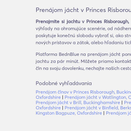
Prenájom jácht v Princes Risbor
Prenajmite si jachtu v Princes Risborough
výhľady na ohromujúce scenérie, od nádher
poskytuje konečnú slobodu vybrať si, ako s
nových prístavov a zátok, alebo hľadaniu tic
Platforma BednBlue na prenájom jácht ponúk
jachtu za pár minút. Môžete priamo kontakt
čln na svoju dovolenku, nechajte našich ces
Podobné vyhľadávania
Prenájom člnov v Princes Risborough, Bucki
Oxfordshire
|
Prenájom jácht v Watlington, 
Prenájom jácht v Brill, Buckinghamshire
|
Pre
Oxfordshire
|
Prenájom jácht v Binfield, Berk
Kingston Bagpuze, Oxfordshire
|
Prenájom já