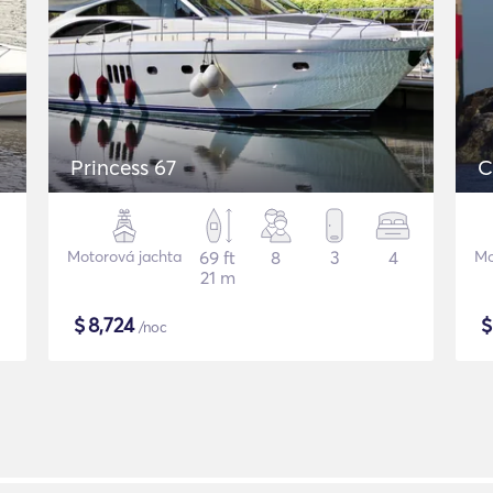
Princess 67
C
Motorová jachta
69 ft
8
3
4
Mo
21 m
$
8,724
/noc