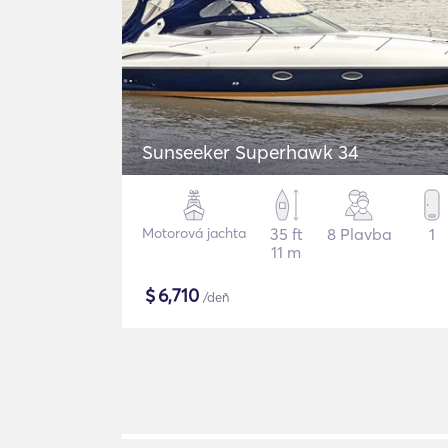
Sunseeker Superhawk 34
Motorová jachta
35 ft
8 Plavba
1
11 m
$
6,710
/deň