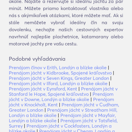
okolie. Nájdite a rezervujte si ideálnu jachtu za pár
minút. Môžete priamo kontaktovať vlastníka alebo
nás s akýmikoľvek otázkami, ktoré môžete mať. Ak si
stále nemôžete vybrať ideálny čln na svoju
dovolenku, nechajte našich cestovných expertov
navrhnúť najlepšie plachetnice, katamarany alebo
motorové jachty pre vašu cestu.
Podobné vyhľadávania
Prenájom člnov v Erith, Londýn a blízke okolie
|
Prenájom jácht v Kidbrooke, Spojené kráľovstvo
|
Prenájom jácht v Seven Kings, Greater London
|
Prenájom jácht v Ilford, Londýn a blízke okolie
|
Prenájom jácht v Eynsford, Kent
|
Prenájom jácht v
Stanford le Hope, Spojené kráľovstvo
|
Prenájom
jácht v Downe, Londýn a blízke okolie
|
Prenájom
jácht v Knockholt, Kent
|
Prenájom jácht v Cudham,
Greater London
|
Prenájom jácht v Streatham Hill,
Londýn a blízke okolie
|
Prenájom jácht v Mayfair,
Londýn a blízke okolie
|
Prenájom jácht v Tatsfield,
Surrey
|
Prenájom jácht v Cockfosters, Londýn a
blízke okolie
|
Prenájom jácht v Cheam, Londýn a