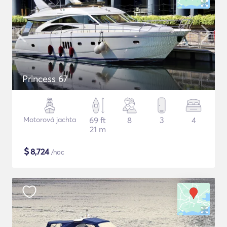
Princess 67
Motorová jachta
69 ft
8
3
4
21 m
$
8,724
/noc