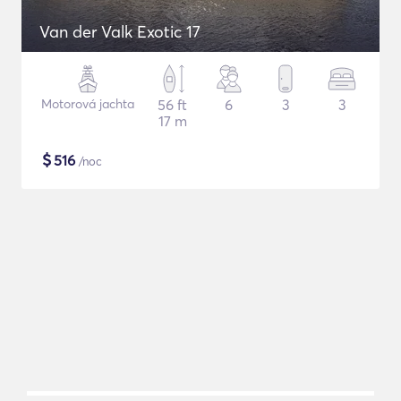
Van der Valk Exotic 17
Motorová jachta
56 ft
6
3
3
17 m
$
516
/noc