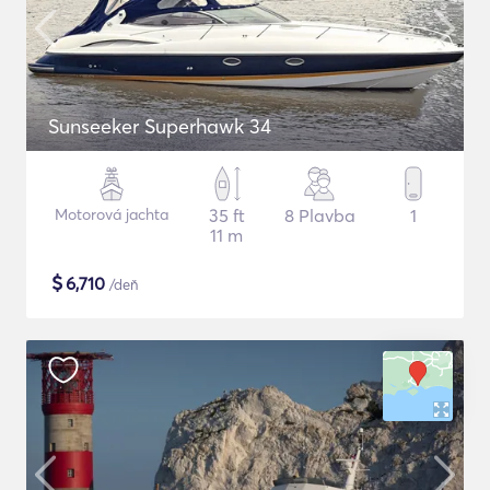
Sunseeker Superhawk 34
Motorová jachta
35 ft
8 Plavba
1
11 m
$
6,710
/deň