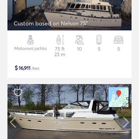
Custom based on Nelson 75"
Motorová jachta
75 ft
10
5
5
23 m
$
16,911
/noc