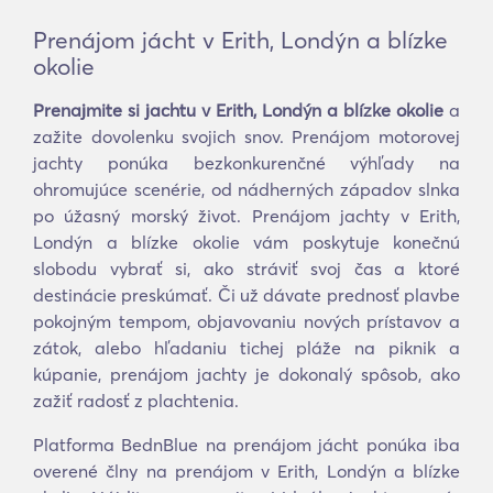
Prenájom jácht v Erith, Londýn a blízke
okolie
Prenajmite si jachtu v Erith, Londýn a blízke okolie
a
zažite dovolenku svojich snov. Prenájom motorovej
jachty ponúka bezkonkurenčné výhľady na
ohromujúce scenérie, od nádherných západov slnka
po úžasný morský život. Prenájom jachty v Erith,
Londýn a blízke okolie vám poskytuje konečnú
slobodu vybrať si, ako stráviť svoj čas a ktoré
destinácie preskúmať. Či už dávate prednosť plavbe
pokojným tempom, objavovaniu nových prístavov a
zátok, alebo hľadaniu tichej pláže na piknik a
kúpanie, prenájom jachty je dokonalý spôsob, ako
zažiť radosť z plachtenia.
Platforma BednBlue na prenájom jácht ponúka iba
overené člny na prenájom v Erith, Londýn a blízke