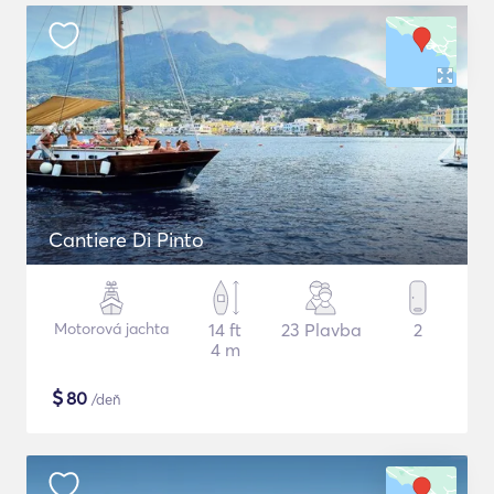
Cantiere Di Pinto
Motorová jachta
14 ft
23 Plavba
2
4 m
$
80
/deň