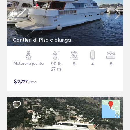
Cantieri di Pisa alalunga
Motorová jachta
90 ft
8
4
8
27 m
$
2,727
/noc