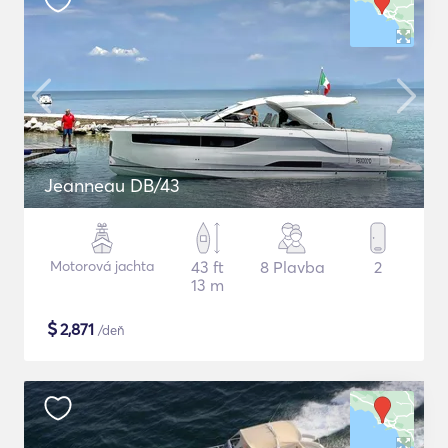
Jeanneau DB/43
Motorová jachta
43 ft
8 Plavba
2
13 m
$
2,871
/deň