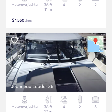
Motorová jachta
36 ft
4
2
2
11 m
$
1,550
/noc
Jeanneau Leader 36
Motorová jachta
38 ft
4
2
3
12 m