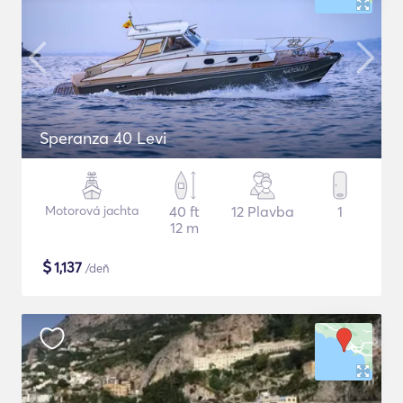
Speranza 40 Levi
Motorová jachta
40 ft
12 Plavba
1
12 m
$
1,137
/deň