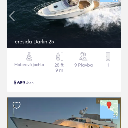
Teresida Darlin 25
Motorová jachta
28 ft
9 Plavba
1
9 m
$
689
/deň