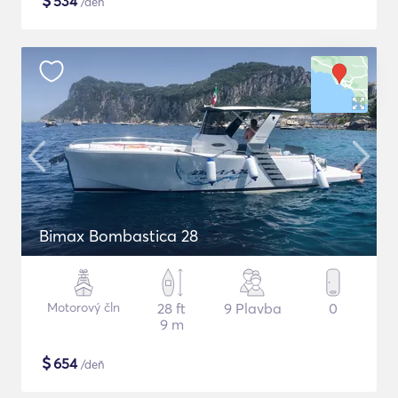
$
534
/deň
Bimax Bombastica 28
Motorový čln
28 ft
9 Plavba
0
9 m
$
654
/deň