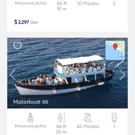
Motorová jachta
50 ft
10 Plavba
3
15 m
$
2,297
/deň
Motorboat 66
Motorová jachta
66 ft
40 Plavba
1
20 m