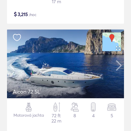
17 m
$
3,215
/noc
Aicon 72 SL
Motorová jachta
72 ft
8
4
5
22 m