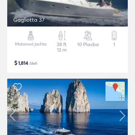
Gagliotta 37
Motorová jachta
38 ft
10 Plavba
1
12 m
$
1,814
/deň