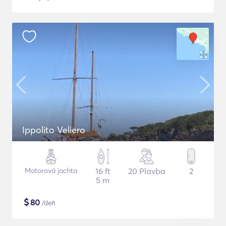
Ippolito Veliero
Motorová jachta
16 ft
20 Plavba
2
5 m
$
80
/deň