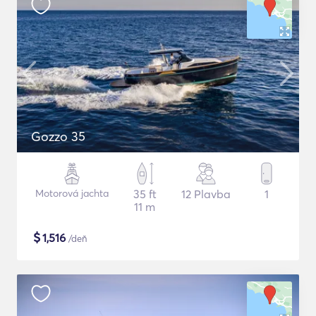
Gozzo 35
Motorová jachta
35 ft
12 Plavba
1
11 m
$
1,516
/deň