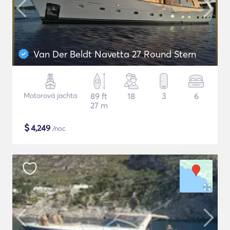
Van Der Beldt Navetta 27 Round Stern
Motorová jachta
89 ft
18
3
6
27 m
$
4,249
/noc