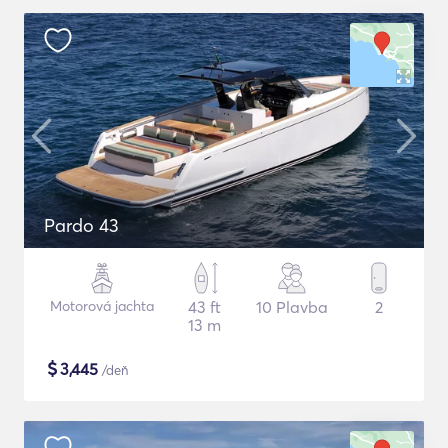
Pardo 43
Motorová jachta
43 ft
10 Plavba
2
13 m
$
3,445
/deň