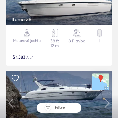
Itama 38
Motorová jachta
38 ft
8 Plavba
1
12 m
$
1,383
/deň
Filtre