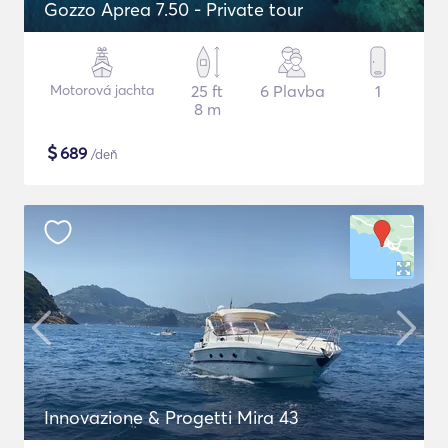
Gozzo Aprea 7.50 - Private tour
Motorová jachta
25 ft
6 Plavba
1
8 m
$
689
/deň
Innovazione & Progetti Mira 43