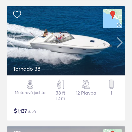
Tornado 38
Motorová jachta
38 ft
12 Plavba
1
12 m
$
1,137
/deň