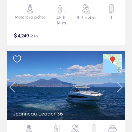
Motorová jachta
45 ft
9 Plavba
1
14 m
$
4,249
/deň
Jeanneau Leader 36