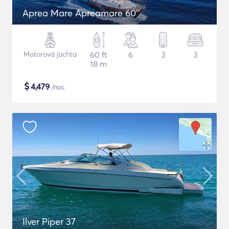
Aprea Mare Apreamare 60''
Motorová jachta
60 ft
6
3
3
18 m
$
4,479
/noc
Ilver Piper 37