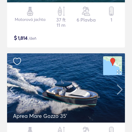
Motorová jachta
37 ft
6 Plavba
1
11 m
$
1,814
/deň
Aprea Mare Gozzo 35'