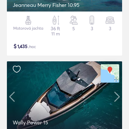
Jeanneau Merry Fisher 10.95
Motorová jachta
36 ft
5
3
3
11 m
$
1,435
/noc
Wally Power 15