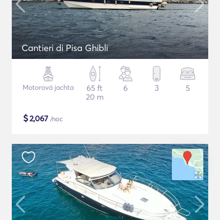
Cantieri di Pisa Ghibli
Motorová jachta
65 ft
6
3
5
20 m
$
2,067
/noc