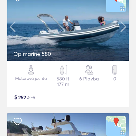
Op marine 580
Motorová jachta
580 ft
6 Plavba
0
177 m
$
252
/deň