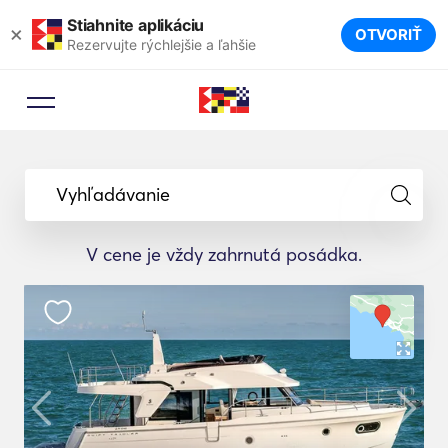
Stiahnite aplikáciu
×
OTVORIŤ
Rezervujte rýchlejšie a ľahšie
Vyhľadávanie
V cene je vždy zahrnutá posádka.