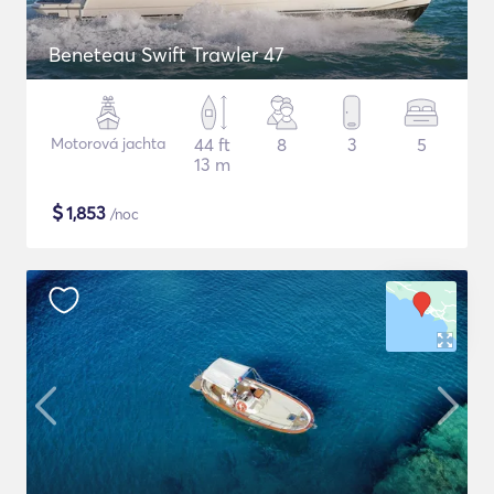
Beneteau Swift Trawler 47
Motorová jachta
44 ft
8
3
5
13 m
$
1,853
/noc