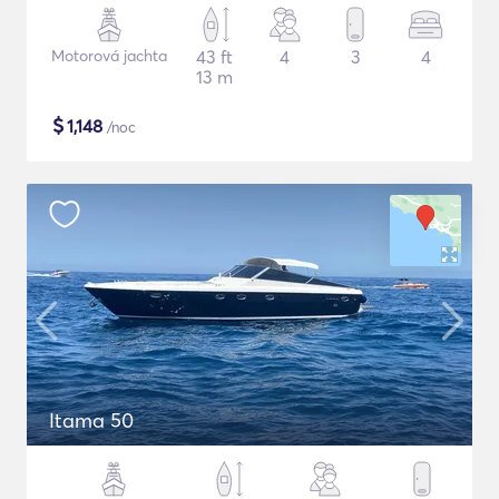
Motorová jachta
43 ft
4
3
4
13 m
$
1,148
/noc
Itama 50