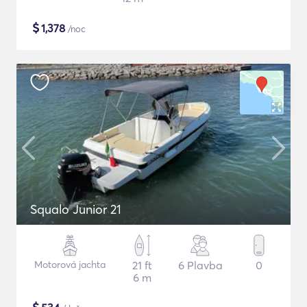
$
1,378
/noc
Squalo Junior 21
Motorová jachta
21 ft
6 Plavba
0
6 m