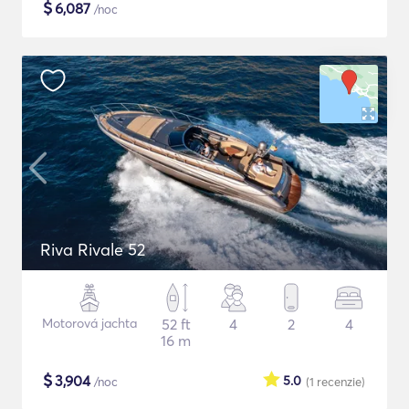
$
6,087
/noc
Riva Rivale 52
Motorová jachta
52 ft
4
2
4
16 m
$
3,904
5.0
/noc
(1
recenzie
)