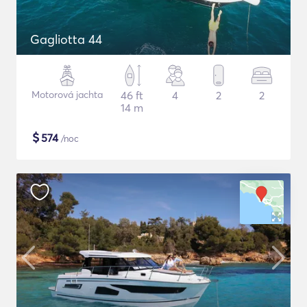
Gagliotta 44
Motorová jachta
46 ft
4
2
2
14 m
$
574
/noc