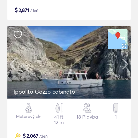
$
2,871
/deň
Ippolito Gozzo cabinato
Motorový čln
41 ft
18 Plavba
1
12 m
$
2,067
/deň