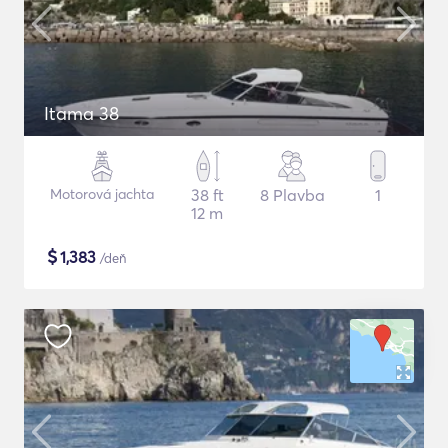
Itama 38
Motorová jachta
38 ft
8 Plavba
1
12 m
$
1,383
/deň