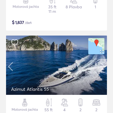
Motorová jachta
35 ft
8 Plavba
1
11 m
$
1,837
/deň
Azimut Atlantis 55
Motorová jachta
55 ft
4
2
2