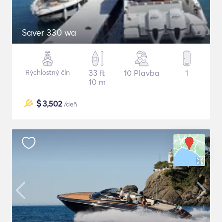
Saver 330 wa
Rýchlostný čln
33 ft
10 Plavba
1
10 m
$
3,502
/deň