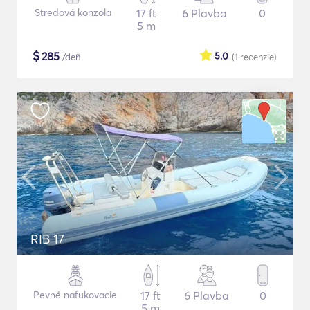
Stredová konzola
17 ft
6 Plavba
0
5 m
$
285
5.0
/deň
(1
recenzie
)
RIB 17
Pevné nafukovacie
17 ft
6 Plavba
0
5 m