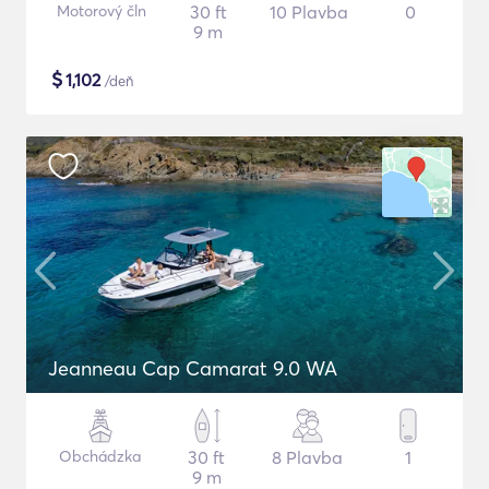
Motorový čln
30 ft
10 Plavba
0
9 m
$
1,102
/deň
Jeanneau Cap Camarat 9.0 WA
Obchádzka
30 ft
8 Plavba
1
9 m