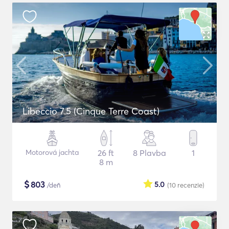
Libeccio 7.5 (Cinque Terre Coast)
Motorová jachta
26 ft
8 Plavba
1
8 m
$
803
5.0
/deň
(10
recenzie
)