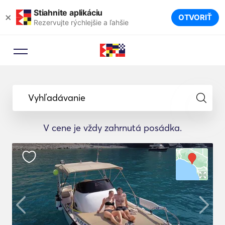
Stiahnite aplikáciu
×
OTVORIŤ
Rezervujte rýchlejšie a ľahšie
Vyhľadávanie
V cene je vždy zahrnutá posádka.