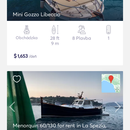
Mini Gozzo Libeccio
Obchádzka
28 ft
8 Plavba
1
9 m
$
1,653
/deň
Menorquin 60/130 for rent in La Spezia,