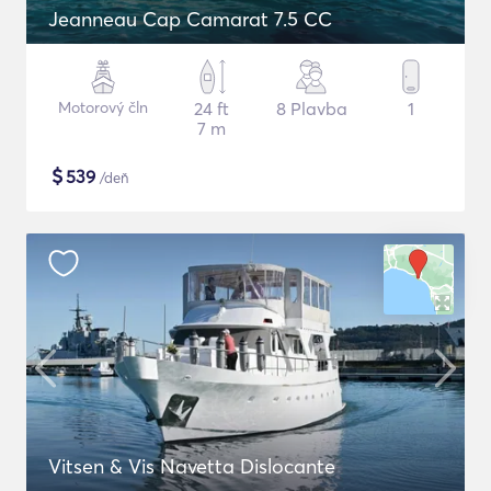
Jeanneau Cap Camarat 7.5 CC
Motorový čln
24 ft
8 Plavba
1
7 m
$
539
/deň
Vitsen & Vis Navetta Dislocante