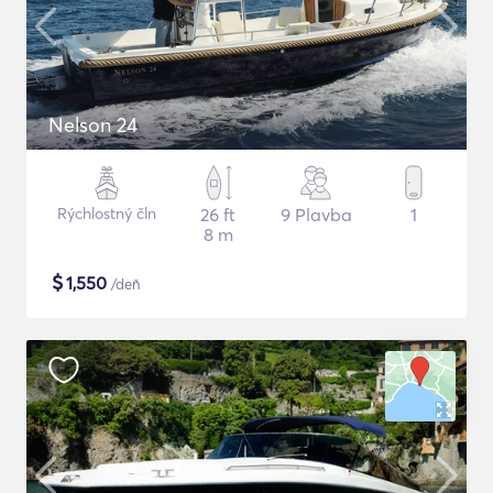
Nelson 24
Rýchlostný čln
26 ft
9 Plavba
1
8 m
$
1,550
/deň