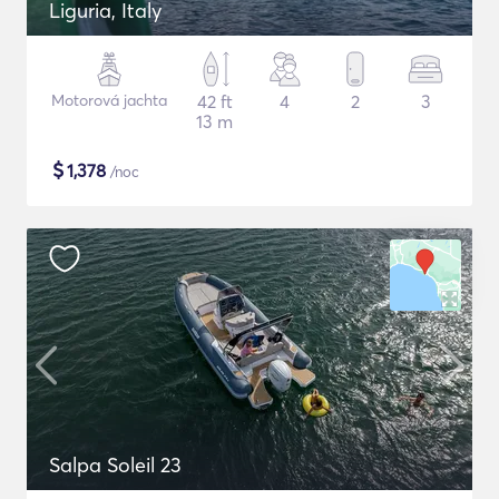
Liguria, Italy
Motorová jachta
42 ft
4
2
3
13 m
$
1,378
/noc
Salpa Soleil 23