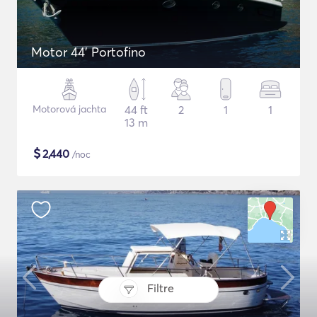
Motor 44' Portofino
Motorová jachta
44 ft
2
1
1
13 m
$
2,440
/noc
Filtre