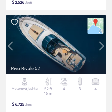
$
2,526
/deň
Riva Rivale 52
Motorová jachta
52 ft
4
3
4
16 m
$
6,725
/noc