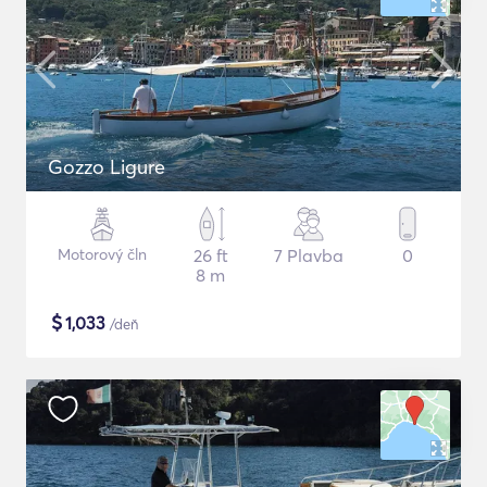
Gozzo Ligure
Motorový čln
26 ft
7 Plavba
0
8 m
$
1,033
/deň