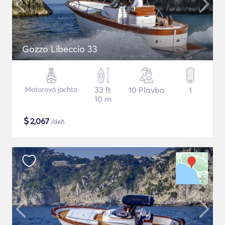
Gozzo Libeccio 33
Motorová jachta
33 ft
10 Plavba
1
10 m
$
2,067
/deň