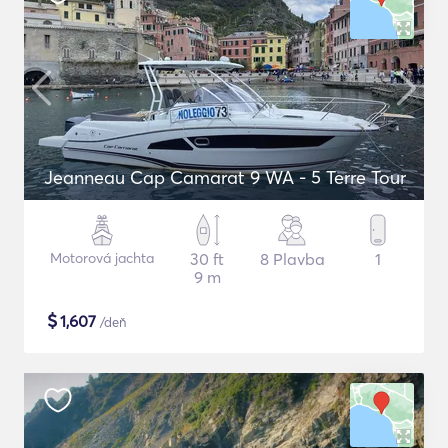
Jeanneau Cap Camarat 9 WA - 5 Terre Tour
Motorová jachta
30 ft
8 Plavba
1
9 m
$
1,607
/deň