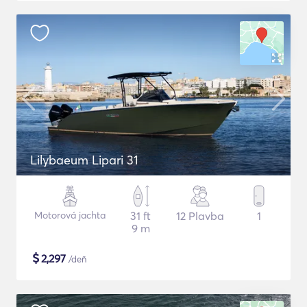
Lilybaeum Lipari 31
Motorová jachta
31 ft
12 Plavba
1
9 m
$
2,297
/deň