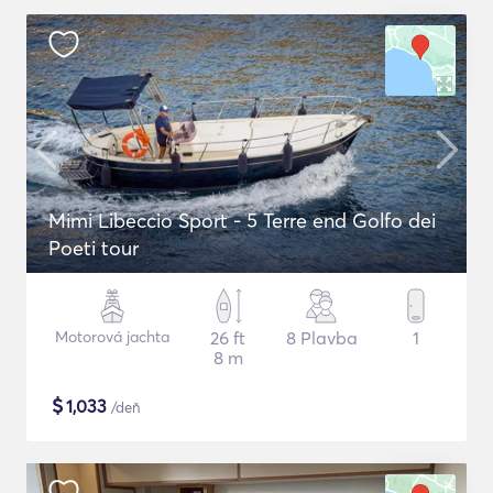
Mimi Libeccio Sport - 5 Terre end Golfo dei
Poeti tour
Motorová jachta
26 ft
8 Plavba
1
8 m
$
1,033
/deň