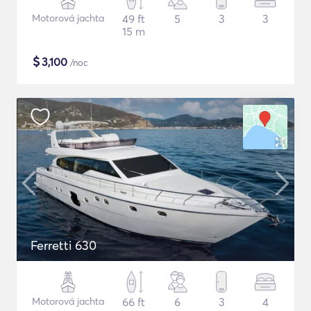
Motorová jachta
49 ft
5
3
3
15 m
$
3,100
/noc
Ferretti 630
Motorová jachta
66 ft
6
3
4