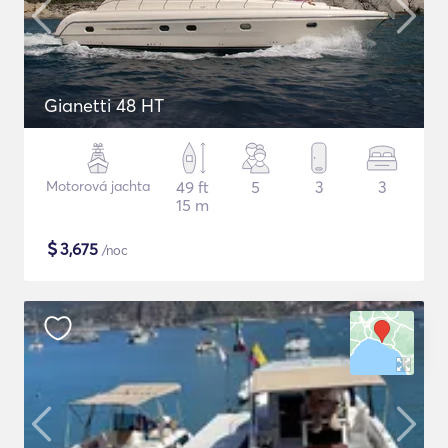
Gianetti 48 HT
Motorová jachta
49 ft
5
3
3
15 m
$
3,675
/noc