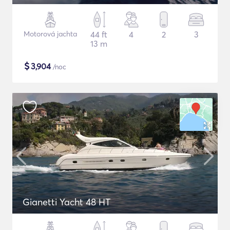
Motorová jachta
44 ft
4
2
3
13 m
$
3,904
/noc
Gianetti Yacht 48 HT