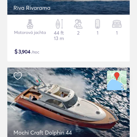
Riva Rivarama
Motorová jachta
44 ft
2
1
1
13 m
$
3,904
/noc
Mochi Craft Dolphin 44