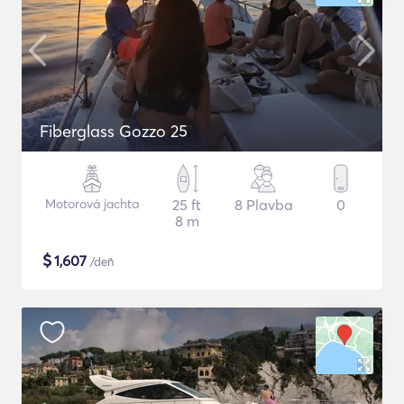
Fiberglass Gozzo 25
Motorová jachta
25 ft
8 Plavba
0
8 m
$
1,607
/deň