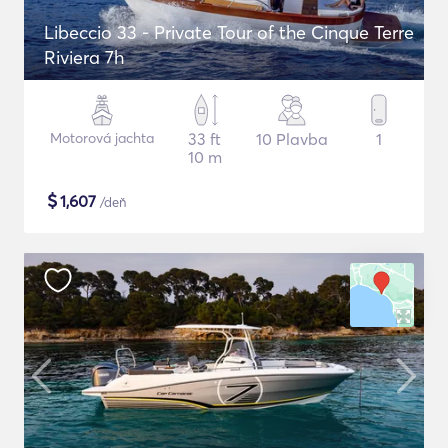
Libeccio 33 - Private Tour of the Cinque Terre
Riviera 7h
Motorová jachta
33 ft
10 Plavba
1
10 m
$
1,607
/deň