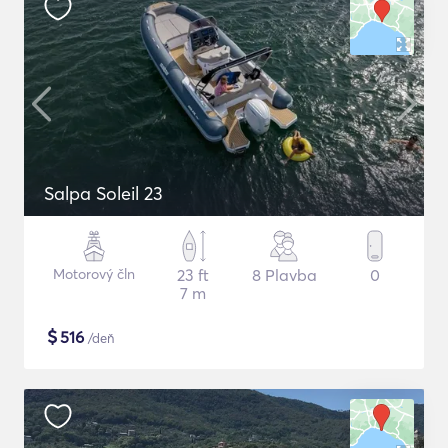
Salpa Soleil 23
Motorový čln
23 ft
8 Plavba
0
7 m
$
516
/deň