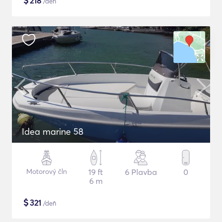
$
218
/deň
Idea marine 58
Motorový čln
19 ft
6 Plavba
0
6 m
$
321
/deň