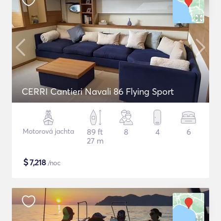
CERRI Cantieri Navali 86 Flying Sport
Motorová jachta
89 ft
8
4
6
27 m
$
7,218
/noc