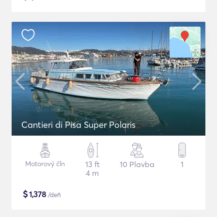
Cantieri di Pisa Super Polaris
Motorový čln
13 ft
10 Plavba
1
4 m
$
1,378
/deň