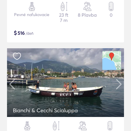
Pevné nafukovacie
23 ft
8 Plavba
0
7 m
$
516
/deň
Bianchi & Cecchi Scialuppa