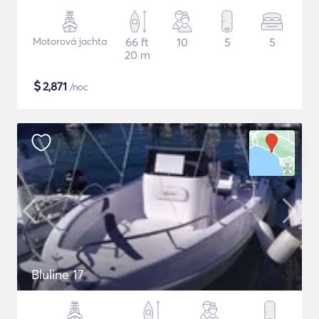
Motorová jachta
66 ft
10
5
5
20 m
$
2,871
/noc
Bluline 17