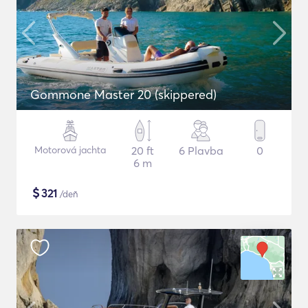
Gommone Master 20 (skippered)
Motorová jachta
20 ft
6 Plavba
0
6 m
$
321
/deň