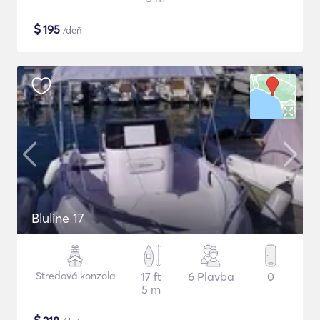
$
195
/deň
Bluline 17
Stredová konzola
17 ft
6 Plavba
0
5 m