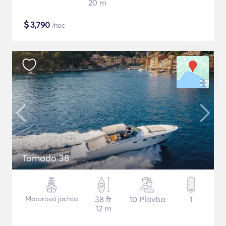
20 m
$
3,790
/noc
Tornado 38
Motorová jachta
38 ft
10 Plavba
1
12 m