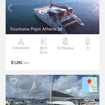
Fountaine Pajot Athena 38
Katamarán
38 ft
12 Plavba
0
12 m
$
1,292
/deň