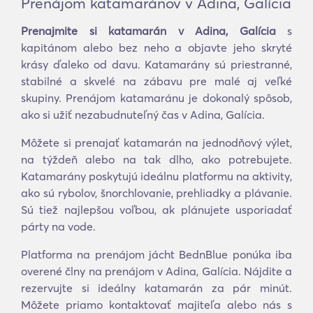
Prenájom katamaránov v Adina, Galícia
Prenajmite si katamarán v Adina, Galícia
s
kapitánom alebo bez neho a objavte jeho skryté
krásy ďaleko od davu. Katamarány sú priestranné,
stabilné a skvelé na zábavu pre malé aj veľké
skupiny. Prenájom katamaránu je dokonalý spôsob,
ako si užiť nezabudnuteľný čas v Adina, Galícia.
Môžete si prenajať katamarán na jednodňový výlet,
na týždeň alebo na tak dlho, ako potrebujete.
Katamarány poskytujú ideálnu platformu na aktivity,
ako sú rybolov, šnorchlovanie, prehliadky a plávanie.
Sú tiež najlepšou voľbou, ak plánujete usporiadať
párty na vode.
Platforma na prenájom jácht BednBlue ponúka iba
overené člny na prenájom v Adina, Galícia. Nájdite a
rezervujte si ideálny katamarán za pár minút.
Môžete priamo kontaktovať majiteľa alebo nás s