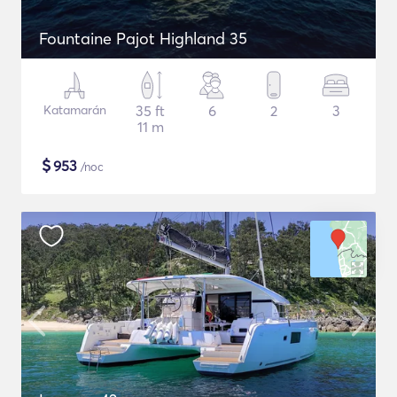
Fountaine Pajot Highland 35
Katamarán
35 ft
6
2
3
11 m
$
953
/noc