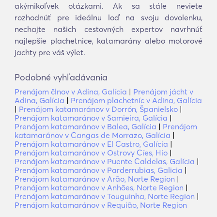
akýmikoľvek otázkami. Ak sa stále neviete
rozhodnúť pre ideálnu loď na svoju dovolenku,
nechajte našich cestovných expertov navrhnúť
najlepšie plachetnice, katamarány alebo motorové
jachty pre váš výlet.
Podobné vyhľadávania
Prenájom člnov v Adina, Galícia
|
Prenájom jácht v
Adina, Galícia
|
Prenájom plachetníc v Adina, Galícia
|
Prenájom katamaránov v Dorrón, Španielsko
|
Prenájom katamaránov v Samieira, Galícia
|
Prenájom katamaránov v Balea, Galícia
|
Prenájom
katamaránov v Cangas de Morrazo, Galícia
|
Prenájom katamaránov v El Castro, Galícia
|
Prenájom katamaránov v Ostrovy Cíes, Hio
|
Prenájom katamaránov v Puente Caldelas, Galícia
|
Prenájom katamaránov v Parderrubias, Galicia
|
Prenájom katamaránov v Arão, Norte Region
|
Prenájom katamaránov v Anhões, Norte Region
|
Prenájom katamaránov v Touguinha, Norte Region
|
Prenájom katamaránov v Requião, Norte Region