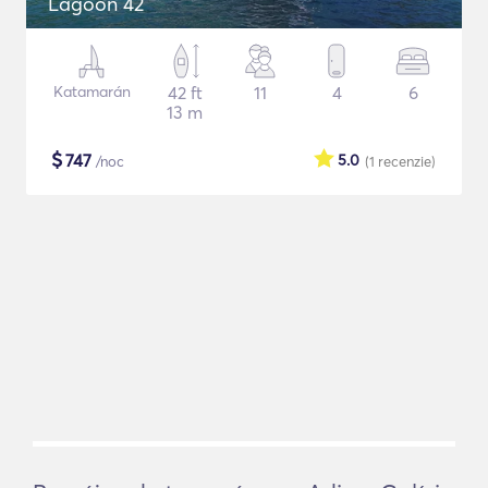
Lagoon 42
Katamarán
42 ft
11
4
6
13 m
$
747
5.0
/noc
(1
recenzie
)