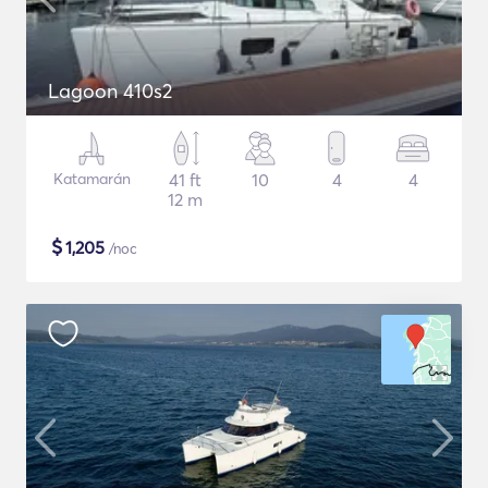
Lagoon 410s2
Katamarán
41 ft
10
4
4
12 m
$
1,205
/noc