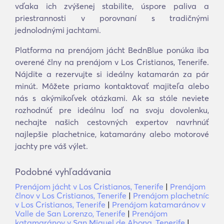
vďaka ich zvýšenej stabilite, úspore paliva a
priestrannosti v porovnaní s tradičnými
jednolodnými jachtami.
Platforma na prenájom jácht BednBlue ponúka iba
overené člny na prenájom v Los Cristianos, Tenerife.
Nájdite a rezervujte si ideálny katamarán za pár
minút. Môžete priamo kontaktovať majiteľa alebo
nás s akýmikoľvek otázkami. Ak sa stále neviete
rozhodnúť pre ideálnu loď na svoju dovolenku,
nechajte našich cestovných expertov navrhnúť
najlepšie plachetnice, katamarány alebo motorové
jachty pre váš výlet.
Podobné vyhľadávania
Prenájom jácht v Los Cristianos, Tenerife
|
Prenájom
člnov v Los Cristianos, Tenerife
|
Prenájom plachetníc
v Los Cristianos, Tenerife
|
Prenájom katamaránov v
Valle de San Lorenzo, Tenerife
|
Prenájom
katamaránov v San Miguel de Abona, Tenerife
|