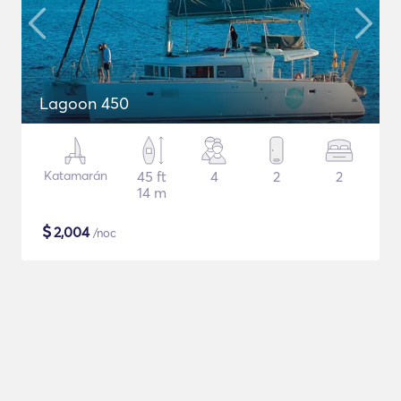
Lagoon 450
Katamarán
45 ft
4
2
2
14 m
$
2,004
/noc