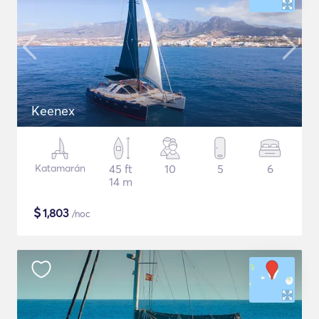
Keenex
Katamarán
45 ft
10
5
6
14 m
$
1,803
/noc