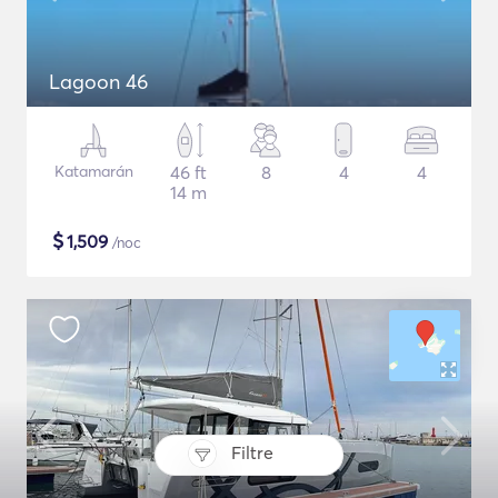
Lagoon 46
Katamarán
46 ft
8
4
4
14 m
$
1,509
/noc
Filtre