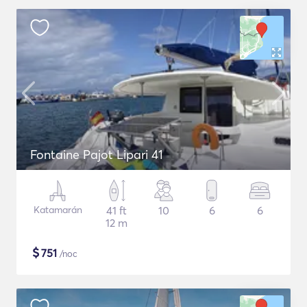
Fontaine Pajot Lipari 41
Katamarán
41 ft
10
6
6
12 m
$
751
/noc