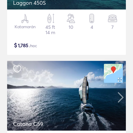
Laggon 450S
Katamarán
45 ft
10
4
7
14 m
$
1,785
/noc
Catana C59