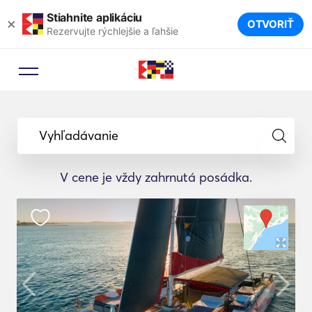
Stiahnite aplikáciu
×
OTVORIŤ
Rezervujte rýchlejšie a ľahšie
Vyhľadávanie
V cene je vždy zahrnutá posádka.