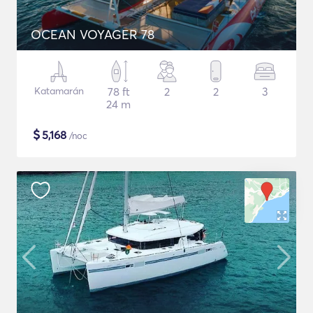
OCEAN VOYAGER 78
Katamarán
78 ft
2
2
3
24 m
$
5,168
/noc