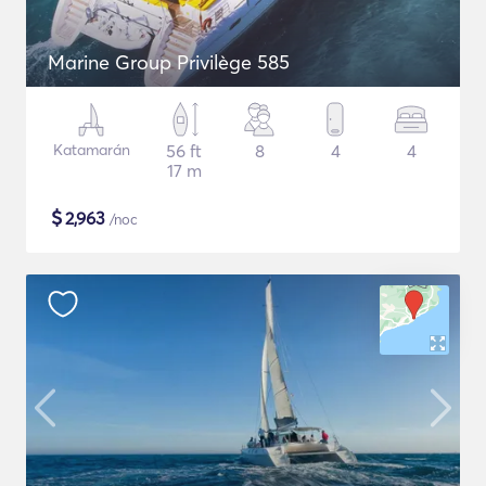
Marine Group Privilège 585
Katamarán
56 ft
8
4
4
17 m
$
2,963
/noc