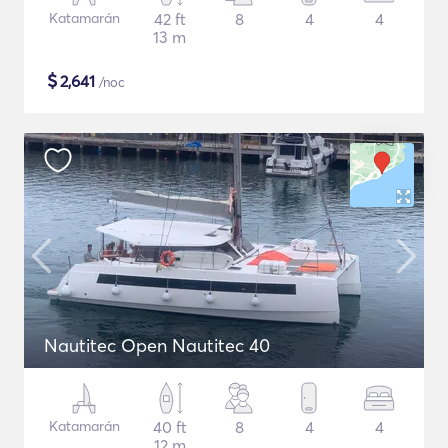
Katamarán
42 ft
8
4
4
13 m
$
2,641
/noc
Nautitec Open Nautitec 40
Katamarán
40 ft
8
4
4
12 m