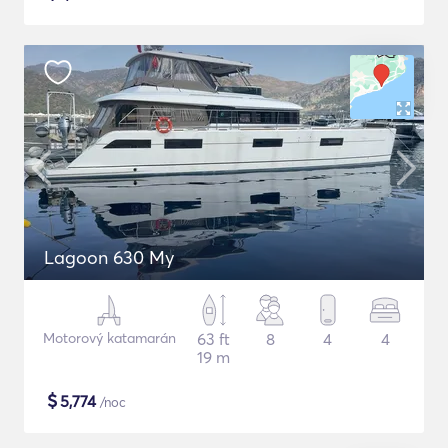
Lagoon 630 My
Motorový katamarán
63 ft
8
4
4
19 m
$
5,774
/noc