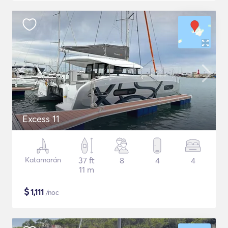
Excess 11
Katamarán
37 ft
8
4
4
11 m
$
1,111
/noc