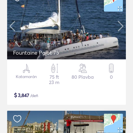
Fountaine Pajot 75
Katamarán
75 ft
80 Plavba
0
23 m
$
3,847
/deň