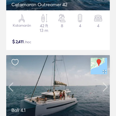
Catamaran Outreamer 42
Katamarán
42 ft
8
4
4
13 m
$
2,411
/noc
Bali 4.1