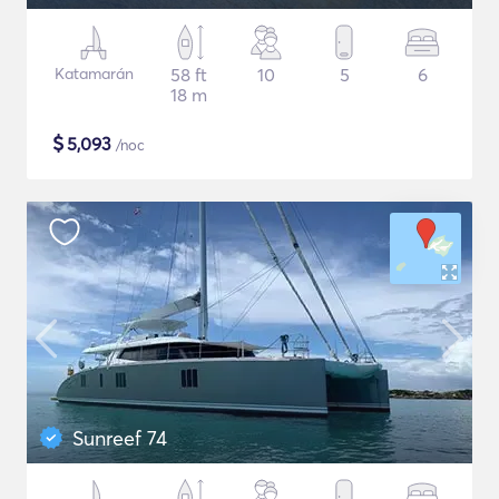
Katamarán
58 ft
10
5
6
18 m
$
5,093
/noc
Sunreef 74