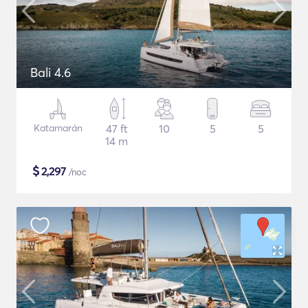
Bali 4.6
Katamarán
47 ft
10
5
5
14 m
$
2,297
/noc