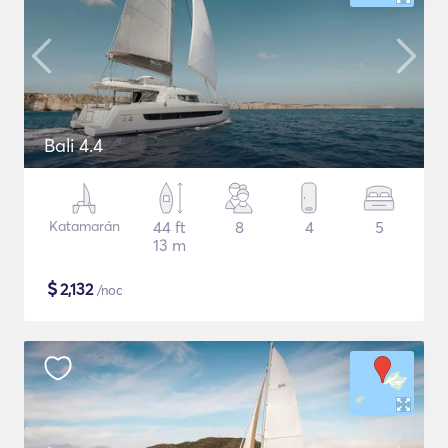
Bali 4.4
Katamarán
44 ft
8
4
5
13 m
$
2,132
/noc