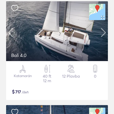
Bali 4.0
Katamarán
40 ft
12 Plavba
0
12 m
$
717
/deň