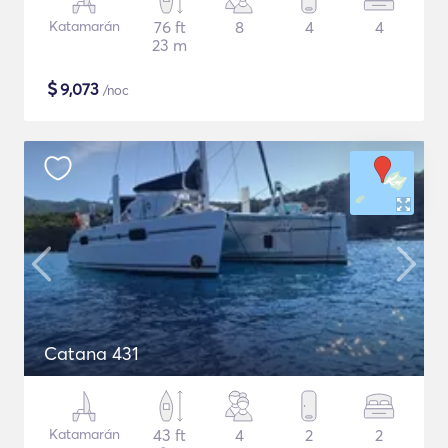
Katamarán
76 ft
8
4
4
23 m
$
9,073
/noc
Catana 431
Katamarán
43 ft
4
2
2