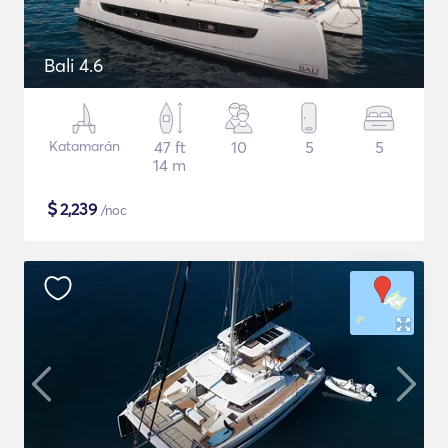
Bali 4.6
Katamarán
47 ft
10
5
5
14 m
$
2,239
/noc