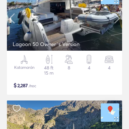
Lagoon 50 Owner´s Version
Katamarán
48 ft
8
4
4
15 m
$
2,287
/noc