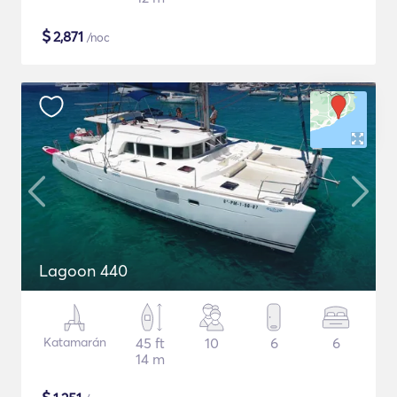
$
2,871
/noc
Lagoon 440
Katamarán
45 ft
10
6
6
14 m