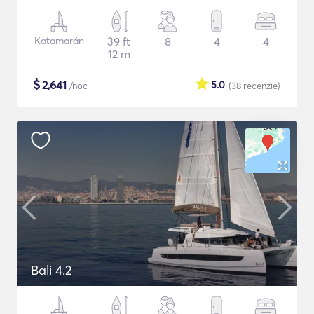
Katamarán
39 ft
8
4
4
12 m
$
2,641
5.0
/noc
(38
recenzie
)
Bali 4.2