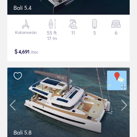
Bali 5.4
Katamarán
55 ft
11
5
6
17 m
$
4,691
/noc
Bali 5.8