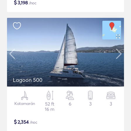
$
3,198
/noc
Lagoon 500
Katamarán
52 ft
6
3
3
16 m
$
2,354
/noc