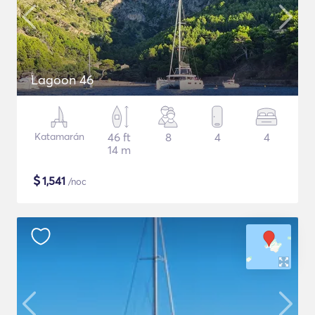
Lagoon 46
Katamarán
46 ft
8
4
4
14 m
$
1,541
/noc