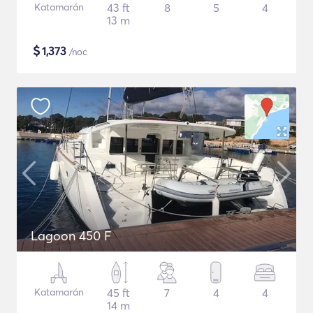
Katamarán
43 ft
8
5
4
13 m
$
1,373
/noc
Lagoon 450 F
Katamarán
45 ft
7
4
4
14 m