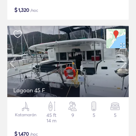
$
1,320
/noc
Lagoon 45 F
Katamarán
45 ft
9
5
5
14 m
$
1,470
/noc