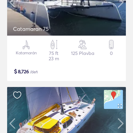
Catamaran 75
Katamarán
75 ft
125 Plavba
0
23 m
$
8,726
/deň