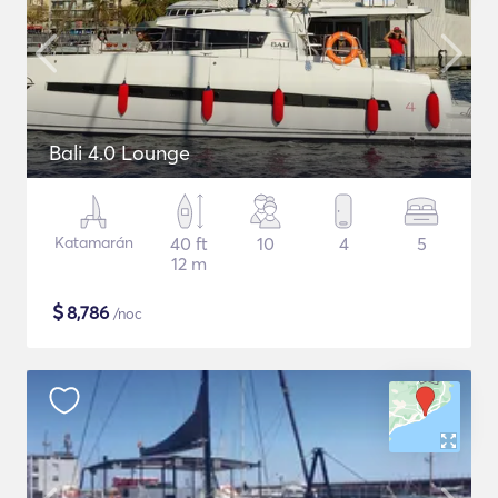
Bali 4.0 Lounge
Katamarán
40 ft
10
4
5
12 m
$
8,786
/noc