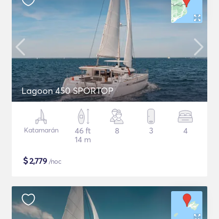
Lagoon 450 SPORTOP
Katamarán
46 ft
8
3
4
14 m
$
2,779
/noc