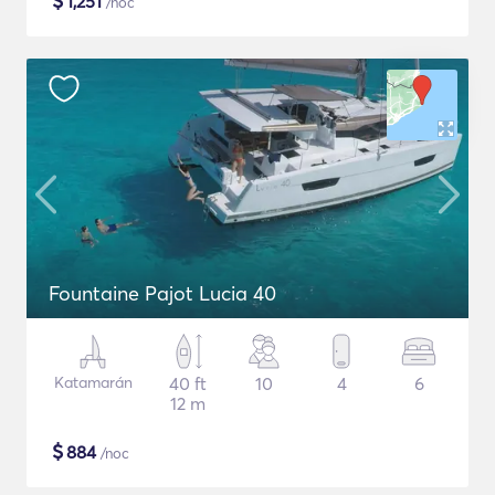
$
1,251
/noc
Fountaine Pajot Lucia 40
Katamarán
40 ft
10
4
6
12 m
$
884
/noc