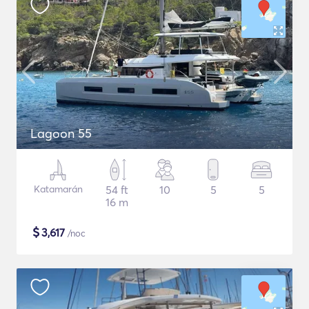
Lagoon 55
Katamarán
54 ft
10
5
5
16 m
$
3,617
/noc