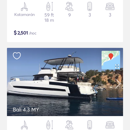
Katamarán
59 ft
9
3
3
18 m
$
2,501
/noc
Bali 4.3 MY