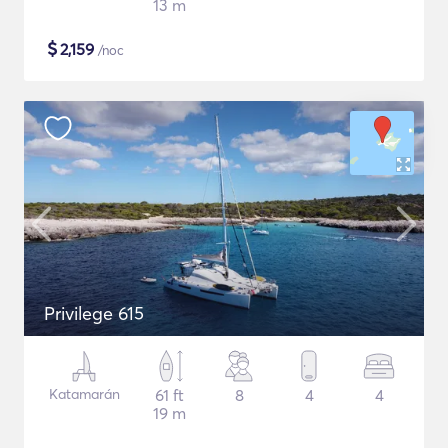
13 m
$
2,159
/noc
Privilege 615
Katamarán
61 ft
8
4
4
19 m