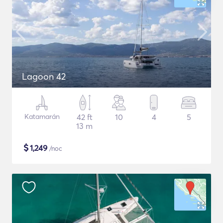
Lagoon 42
Katamarán
42 ft
10
4
5
13 m
$
1,249
/noc