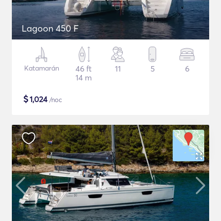
Lagoon 450 F
Katamarán
46 ft
11
5
6
14 m
$
1,024
/noc