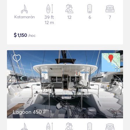
Katamarán
39 ft
12
6
7
12 m
$
1,150
/noc
Lagoon 450 F