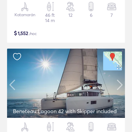
Katamarán
46 ft
12
6
7
14 m
$
1,552
/noc
Beneteau Lagoon 42 with Skipper included