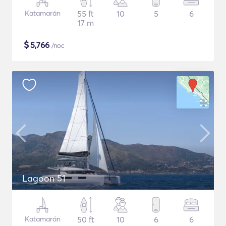
Katamarán
55 ft
10
5
6
17 m
$
5,766
/noc
Lagoon 51
Katamarán
50 ft
10
6
6