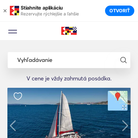
Stiahnite aplikáciu
×
OTVORIŤ
Rezervujte rýchlejšie a ľahšie
Vyhľadávanie
V cene je vždy zahrnutá posádka.