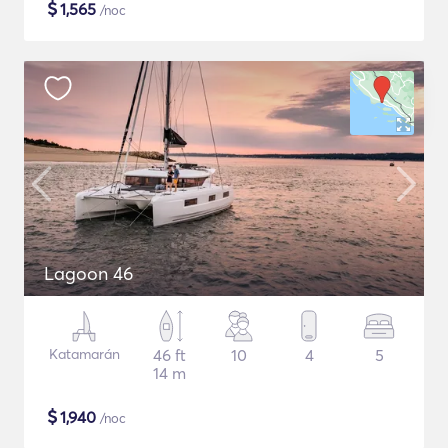
$
1,565
/noc
Lagoon 46
Katamarán
46 ft
10
4
5
14 m
$
1,940
/noc