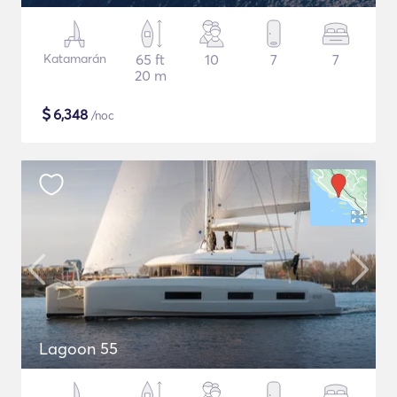
Katamarán
65 ft
10
7
7
20 m
$
6,348
/noc
Lagoon 55