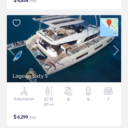
$
4,854
/noc
Lagoon Sixty 5
Katamarán
67 ft
8
6
7
20 m
$
6,299
/noc