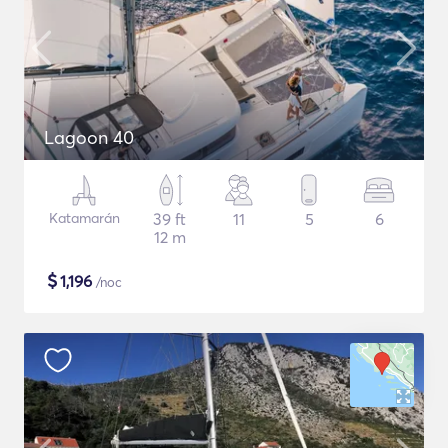
Lagoon 40
Katamarán
39 ft
11
5
6
12 m
$
1,196
/noc