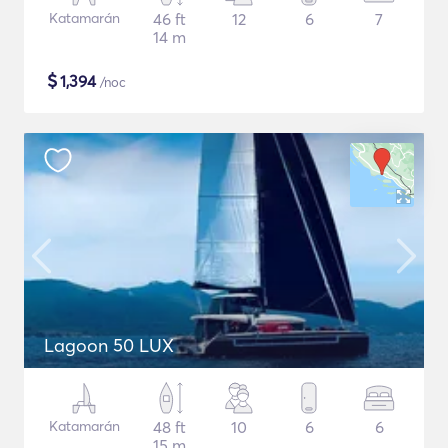
Katamarán
46 ft
12
6
7
14 m
$
1,394
/noc
Lagoon 50 LUX
Katamarán
48 ft
10
6
6
15 m