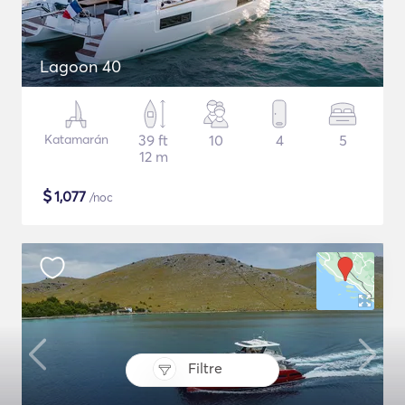
Lagoon 40
Katamarán
39 ft
10
4
5
12 m
$
1,077
/noc
Filtre