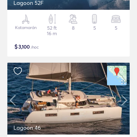
Lagoon 52F
Katamarán
52 ft
8
5
5
16 m
$
3,100
/noc
Lagoon 46