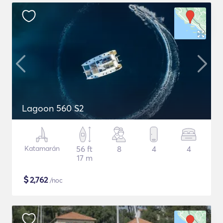
Lagoon 560 S2
Katamarán
56 ft
8
4
4
17 m
$
2,762
/noc