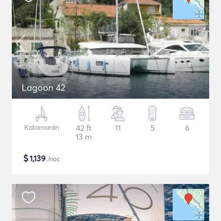
Lagoon 42
Katamarán
42 ft
11
5
6
13 m
$
1,139
/noc