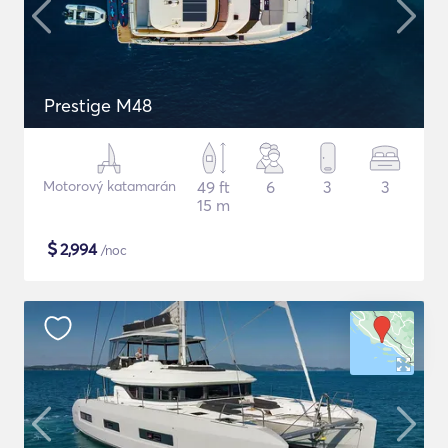
Prestige M48
Motorový katamarán
49 ft
6
3
3
15 m
$
2,994
/noc