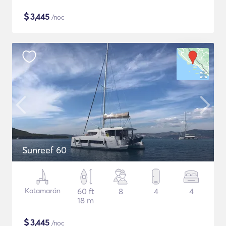
$
3,445
/noc
Sunreef 60
Katamarán
60 ft
8
4
4
18 m
$
3,445
/noc