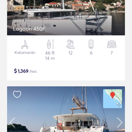
Lagoon 450F
Katamarán
46 ft
12
6
7
14 m
$
1,369
/noc