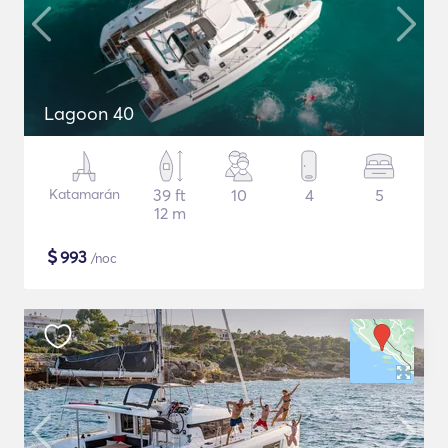
Lagoon 40
Katamarán
39 ft
10
4
5
12 m
$
993
/noc