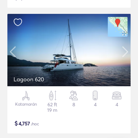
Lagoon 620
Katamarán
62 ft
8
4
4
19 m
$
4,757
/noc