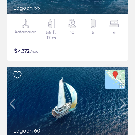
Lagoon 55
Katamarán
55 ft
10
5
6
17 m
$
4,372
/noc
Lagoon 60