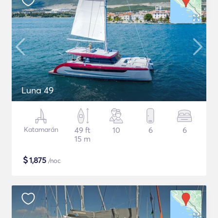
Luna 49
Katamarán
49 ft
10
6
6
15 m
$
1,875
/noc