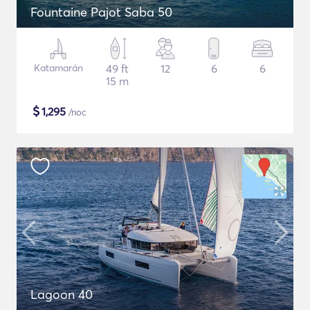
Fountaine Pajot Saba 50
Katamarán
49 ft
12
6
6
15 m
$
1,295
/noc
Lagoon 40