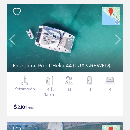
Fountaine Pajot Helia 44 (LUX CREWED)
Katamarán
44 ft
8
4
4
13 m
$
2,101
/noc