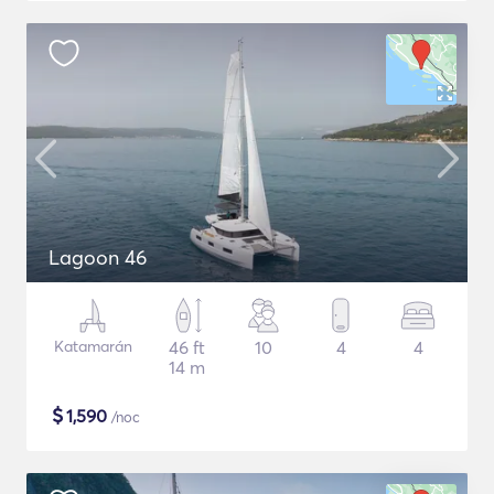
Lagoon 46
Katamarán
46 ft
10
4
4
14 m
$
1,590
/noc