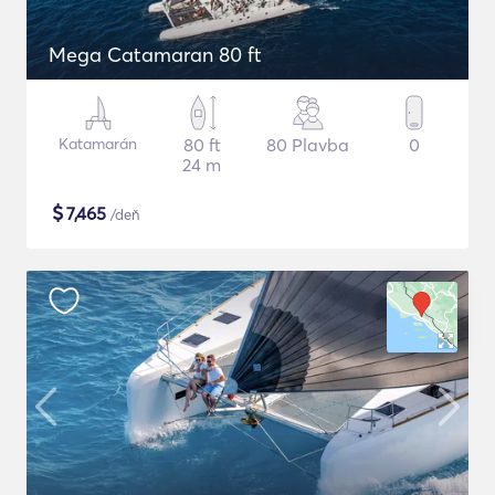
Mega Catamaran 80 ft
Katamarán
80 ft
80 Plavba
0
24 m
$
7,465
/deň