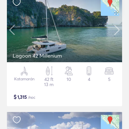
Lagoon 42 Millenium
Katamarán
42 ft
10
4
5
13 m
$
1,315
/noc