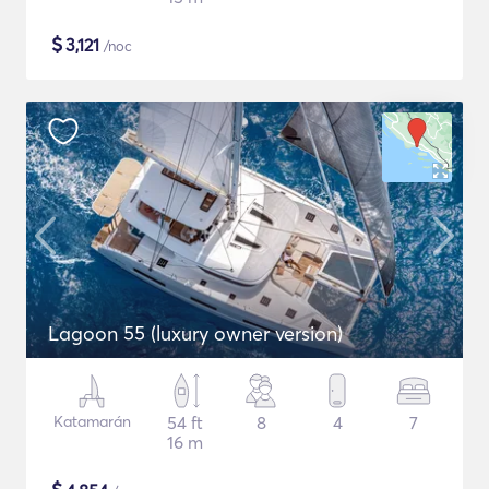
$
3,121
/noc
Lagoon 55 (luxury owner version)
Katamarán
54 ft
8
4
7
16 m