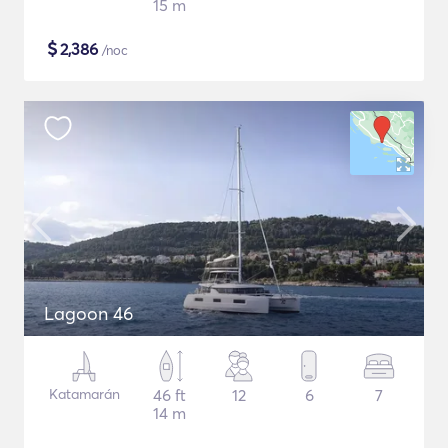
15 m
$
2,386
/noc
Lagoon 46
Katamarán
46 ft
12
6
7
14 m