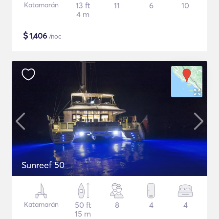
Katamarán
13 ft
11
6
10
4 m
$
1,406
/noc
Sunreef 50
Katamarán
50 ft
8
4
4
15 m