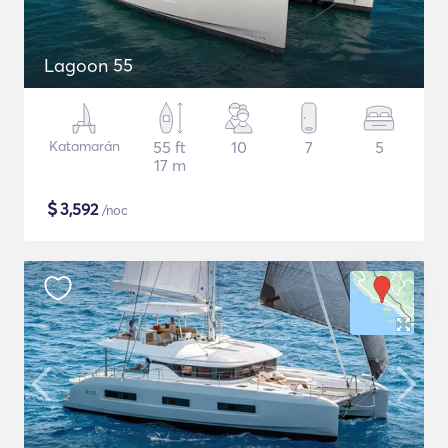
Lagoon 55
Katamarán
55 ft
10
7
5
17 m
$
3,592
/noc