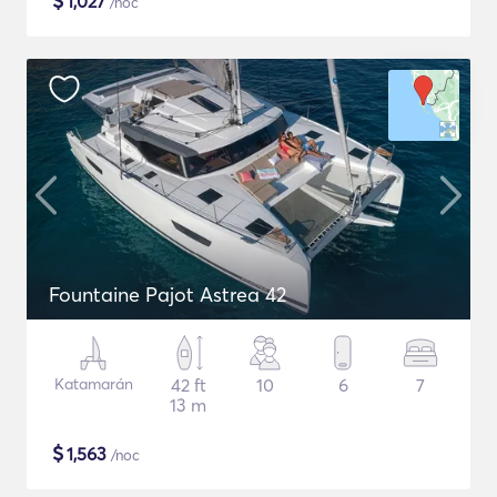
$
1,027
/noc
Fountaine Pajot Astrea 42
Katamarán
42 ft
10
6
7
13 m
$
1,563
/noc