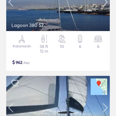
Lagoon 380 S2
Katamarán
38 ft
10
6
6
12 m
$
962
/noc