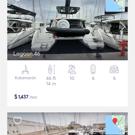
Lagoon 46
Katamarán
46 ft
10
6
6
14 m
$
1,437
/noc