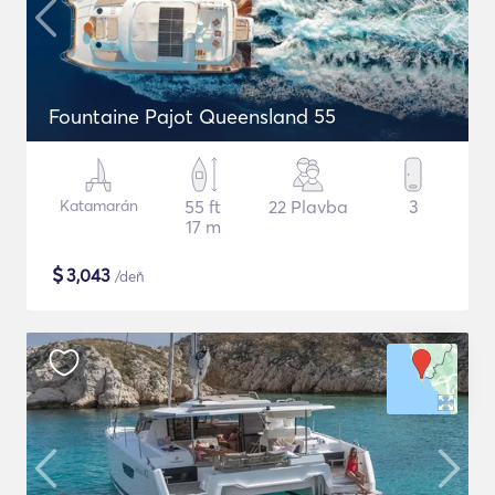
Fountaine Pajot Queensland 55
Katamarán
55 ft
22 Plavba
3
17 m
$
3,043
/deň