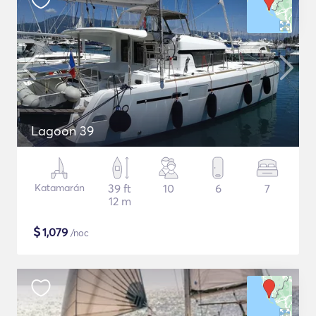
Lagoon 39
Katamarán
39 ft
10
6
7
12 m
$
1,079
/noc