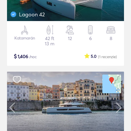
Lagoon 42
Katamarán
42 ft
12
6
8
13 m
$
1,406
5.0
/noc
(1
recenzie
)