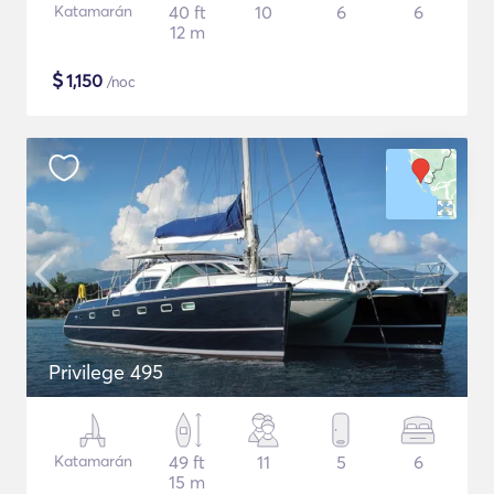
Katamarán
40 ft
10
6
6
12 m
$
1,150
/noc
Privilege 495
Katamarán
49 ft
11
5
6
15 m