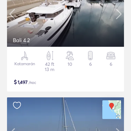
Bali 4.2
Katamarán
42 ft
10
6
6
13 m
$
1,497
/noc