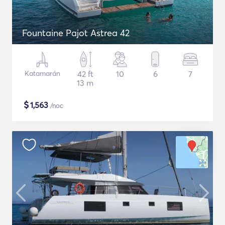
Fountaine Pajot Astrea 42
Katamarán
42 ft
10
6
7
13 m
$
1,563
/noc