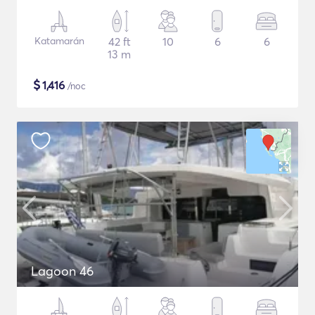
Katamarán
42 ft
10
6
6
13 m
$
1,416
/noc
Lagoon 46