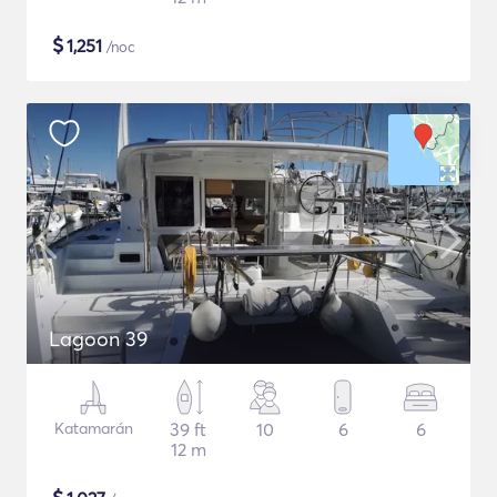
$
1,251
/noc
Lagoon 39
Katamarán
39 ft
10
6
6
12 m