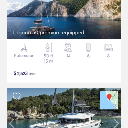
Lagoon 50 premium equipped
Katamarán
50 ft
14
6
8
15 m
$
2,523
/noc