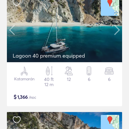
Lagoon 40 premium equipped
Katamarán
40 ft
12
6
6
12 m
$
1,366
/noc