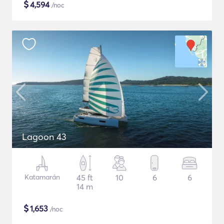
$
4,594
/noc
Lagoon 43
Katamarán
45 ft
10
6
6
14 m
$
1,653
/noc