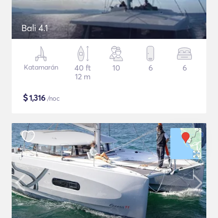
Bali 4.1
Katamarán
40 ft
10
6
6
12 m
$
1,316
/noc