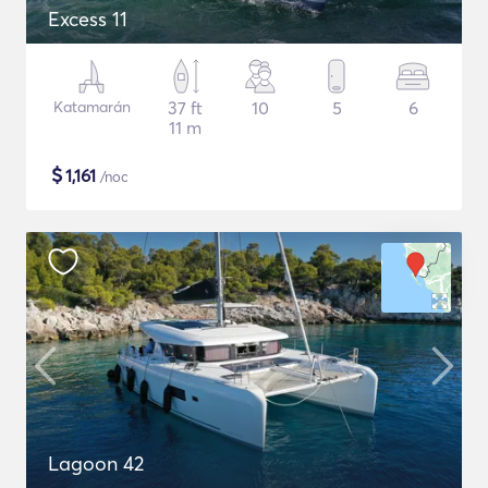
Excess 11
Katamarán
37 ft
10
5
6
11 m
$
1,161
/noc
Lagoon 42