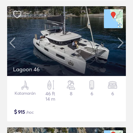
Lagoon 46
Katamarán
46 ft
8
6
6
14 m
$
915
/noc