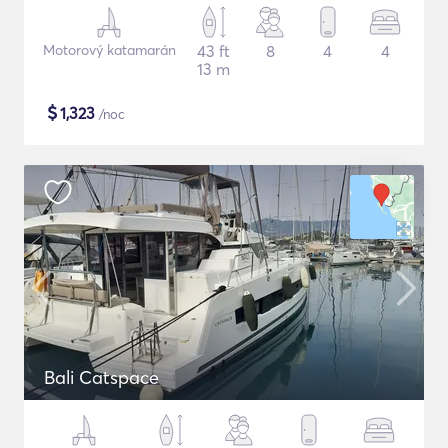
Motorový katamarán
43 ft
8
4
4
13 m
$
1,323
/noc
Bali Catspace