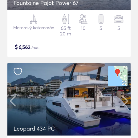
Fountaine Pajot Power 67
Motorový katamarán
65 ft
10
5
5
20 m
$
6,562
/noc
Leopard 434 PC