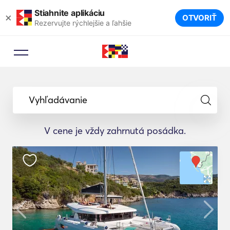
Stiahnite aplikáciu
×
OTVORIŤ
Rezervujte rýchlejšie a ľahšie
Vyhľadávanie
V cene je vždy zahrnutá posádka.