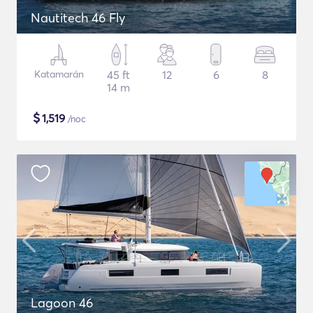
Nautitech 46 Fly
Katamarán
45 ft
12
6
8
14 m
$
1,519
/noc
Lagoon 46