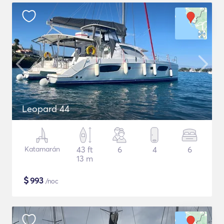
Leopard 44
Katamarán
43 ft
6
4
6
13 m
$
993
/noc