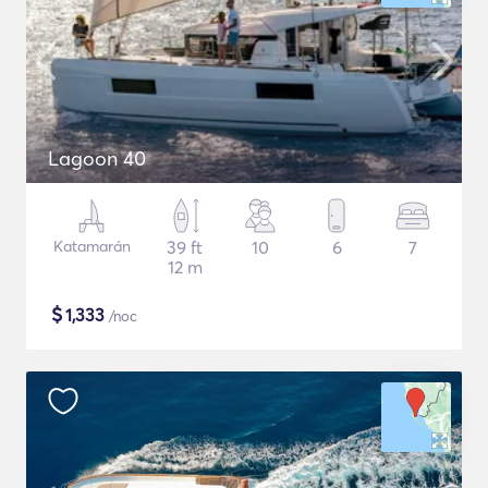
Lagoon 40
Katamarán
39 ft
10
6
7
12 m
$
1,333
/noc