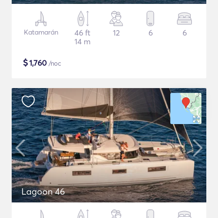
Katamarán
46 ft
12
6
6
14 m
$
1,760
/noc
Lagoon 46