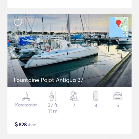
Fountaine Pajot Antigua 37
Katamarán
37 ft
7
4
5
11 m
$
828
/noc