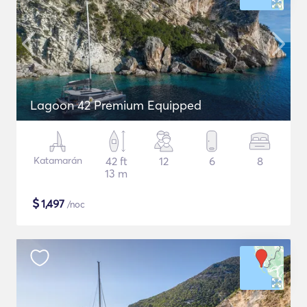
Lagoon 42 Premium Equipped
Katamarán
42 ft
12
6
8
13 m
$
1,497
/noc