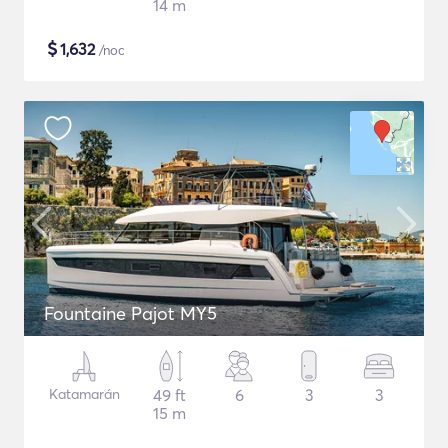
14 m
$
1,632
/noc
Fountaine Pajot MY5
Katamarán
49 ft
6
3
3
15 m