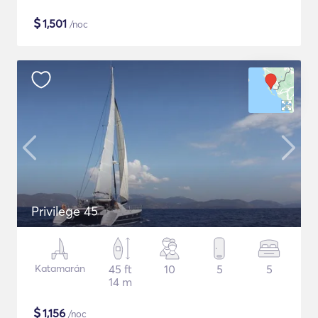
$
1,501
/noc
Privilege 45
Katamarán
45 ft
10
5
5
14 m
$
1,156
/noc