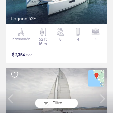
Lagoon 52F
Katamarán
52 ft
8
4
4
16 m
$
2,354
/noc
Filtre