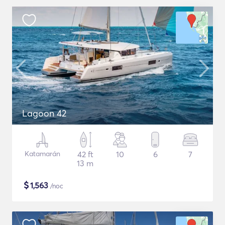
Lagoon 42
Katamarán
42 ft
10
6
7
13 m
$
1,563
/noc