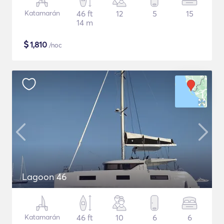
Katamarán
46 ft
12
5
15
14 m
$
1,810
/noc
Lagoon 46
Katamarán
46 ft
10
6
6