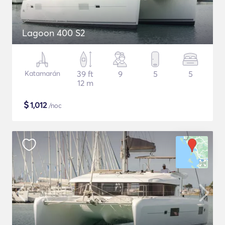
Lagoon 400 S2
Katamarán
39 ft
9
5
5
12 m
$
1,012
/noc