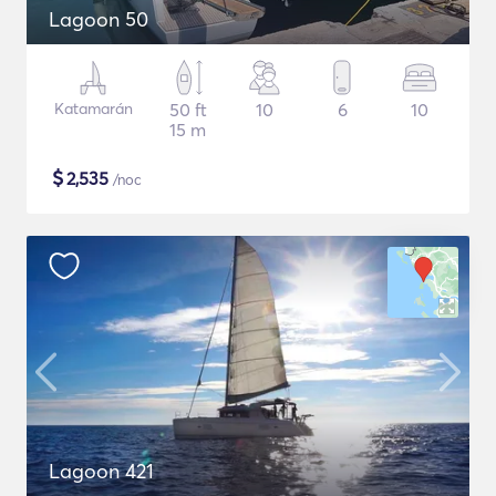
Lagoon 50
Katamarán
50 ft
10
6
10
15 m
$
2,535
/noc
Lagoon 421