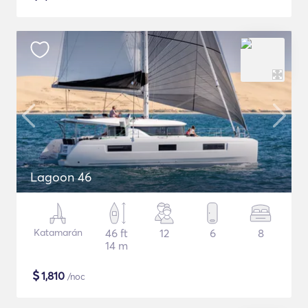
Lagoon 46
Katamarán
46 ft
12
6
8
14 m
$
1,810
/noc