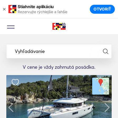
Stiahnite aplikáciu
×
OTVORIŤ
Rezervujte rýchlejšie a ľahšie
Vyhľadávanie
V cene je vždy zahrnutá posádka.