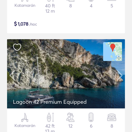
Katamarán
40 ft
8
4
5
12 m
$
1,078
/noc
Lagoon 42 Premium Equipped
Katamarán
42 ft
12
6
8
13 m