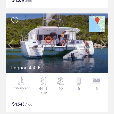
$
1,579
/noc
Lagoon 450 F
Katamarán
46 ft
10
6
6
14 m
$
1,543
/noc