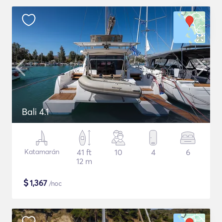
Bali 4.1
Katamarán
41 ft
10
4
6
12 m
$
1,367
/noc