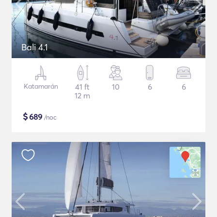
Bali 4.1
Katamarán
41 ft
10
6
6
12 m
$
689
/noc