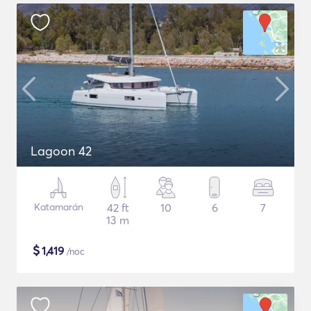
Lagoon 42
Katamarán
42 ft
10
6
7
13 m
$
1,419
/noc