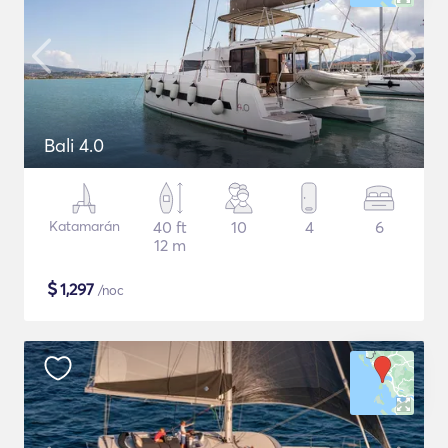
Bali 4.0
Katamarán
40 ft
10
4
6
12 m
$
1,297
/noc