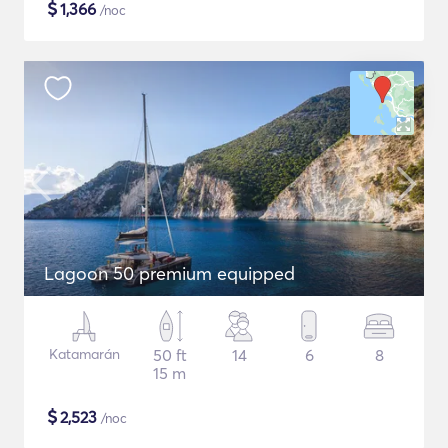
$
1,366
/noc
Lagoon 50 premium equipped
Katamarán
50 ft
14
6
8
15 m
$
2,523
/noc