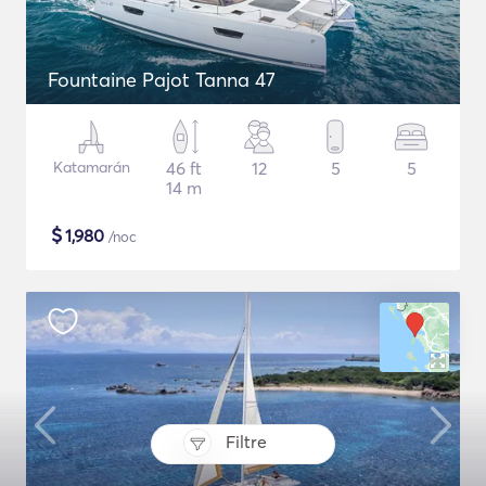
Fountaine Pajot Tanna 47
Katamarán
46 ft
12
5
5
14 m
$
1,980
/noc
Filtre