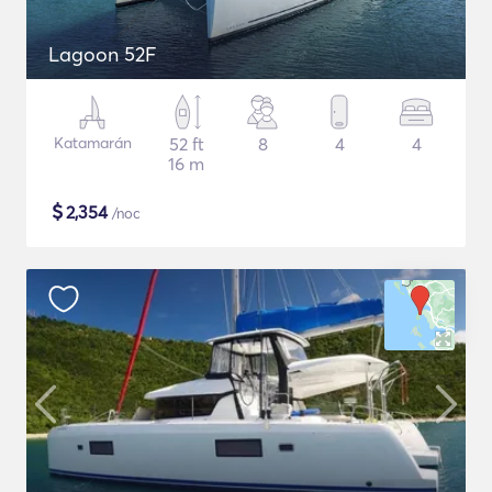
Lagoon 52F
Katamarán
52 ft
8
4
4
16 m
$
2,354
/noc