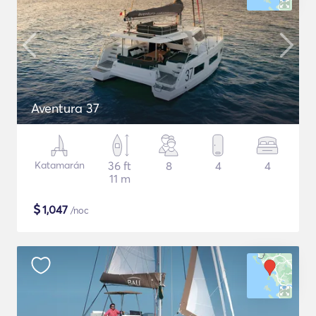
Aventura 37
Katamarán
36 ft
8
4
4
11 m
$
1,047
/noc