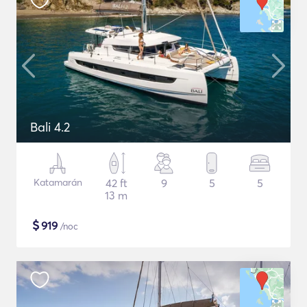
Bali 4.2
Katamarán
42 ft
9
5
5
13 m
$
919
/noc