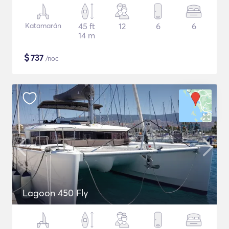
Katamarán
45 ft
12
6
6
14 m
$
737
/noc
Lagoon 450 Fly