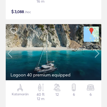
16 m
$
3,088
/noc
Lagoon 40 premium equipped
Katamarán
40 ft
12
6
6
12 m