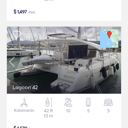
$
1,497
/noc
Lagoon 42
Katamarán
42 ft
10
5
5
13 m