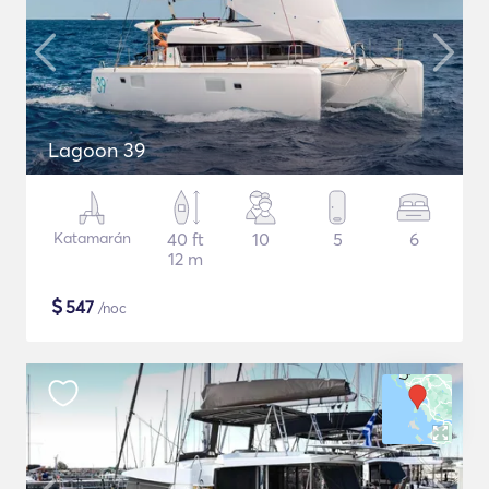
Lagoon 39
Katamarán
40 ft
10
5
6
12 m
$
547
/noc