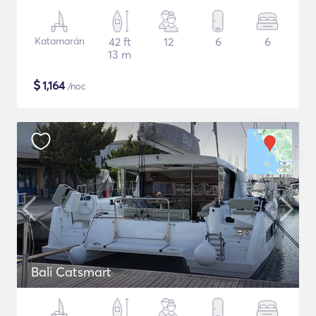
Katamarán
42 ft
12
6
6
13 m
$
1,164
/noc
Bali Catsmart