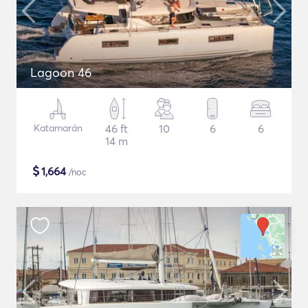
Lagoon 46
Katamarán
46 ft
10
6
6
14 m
$
1,664
/noc