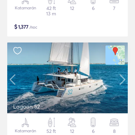
Katamarán
42 ft
12
6
7
13 m
$
1,377
/noc
Lagoon 52
Katamarán
52 ft
12
6
8