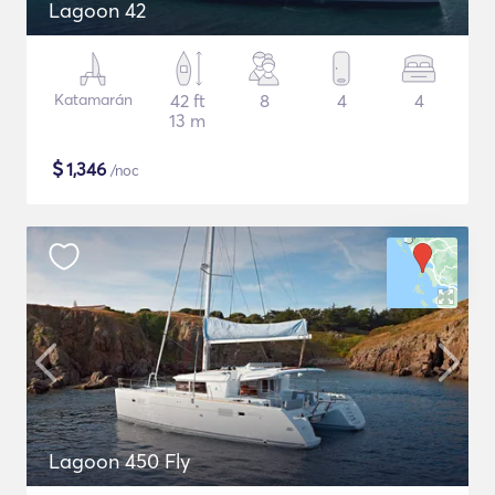
Lagoon 42
Katamarán
42 ft
8
4
4
13 m
$
1,346
/noc
Lagoon 450 Fly