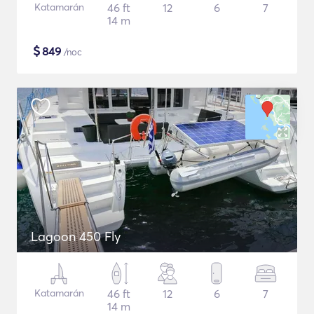
Katamarán
46 ft
12
6
7
14 m
$
849
/noc
Lagoon 450 Fly
Katamarán
46 ft
12
6
7
14 m