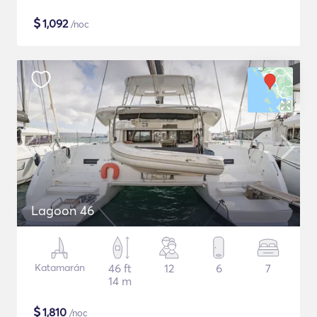
$
1,092
/noc
Lagoon 46
Katamarán
46 ft
12
6
7
14 m
$
1,810
/noc