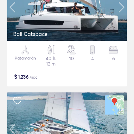
Bali Catspace
Katamarán
40 ft
10
4
6
12 m
$
1,236
/noc