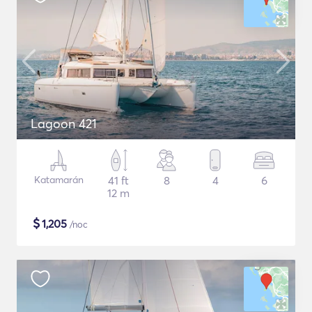
Lagoon 421
Katamarán
41 ft
8
4
6
12 m
$
1,205
/noc