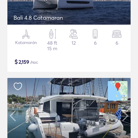
Bali 4.8 Catamaran
Katamarán
48 ft
12
6
6
15 m
$
2,159
/noc