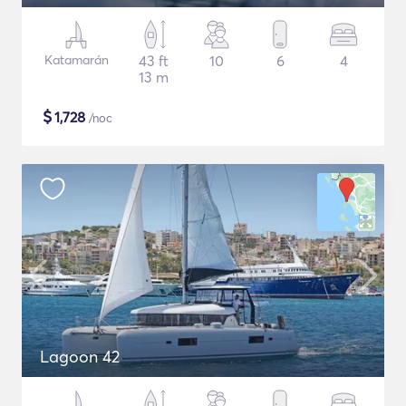
Katamarán
43 ft
10
6
4
13 m
$
1,728
/noc
Lagoon 42