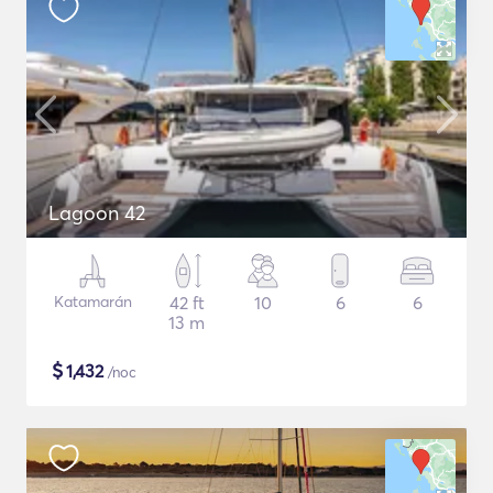
Lagoon 42
Katamarán
42 ft
10
6
6
13 m
$
1,432
/noc