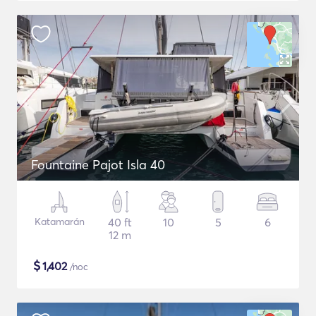
Fountaine Pajot Isla 40
Katamarán
40 ft
10
5
6
12 m
$
1,402
/noc