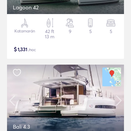
Lagoon 42
Katamarán
42 ft
9
5
5
13 m
$
1,331
/noc
Bali 4.3