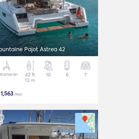
ountaine Pajot Astrea 42
atamarán
42 ft
10
6
7
13 m
$
1,563
/noc