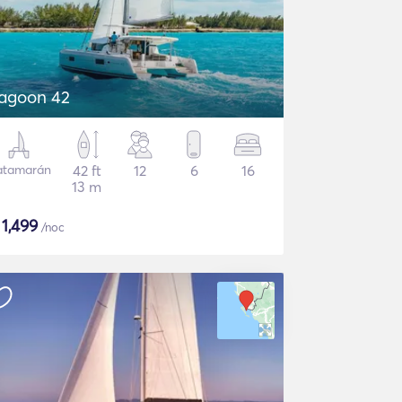
agoon 42
atamarán
42 ft
12
6
16
13 m
$
1,499
/noc