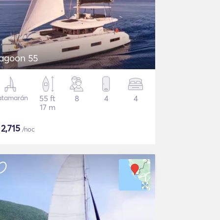
agoon 55
atamarán
55 ft
8
4
4
17 m
$
2,715
/noc