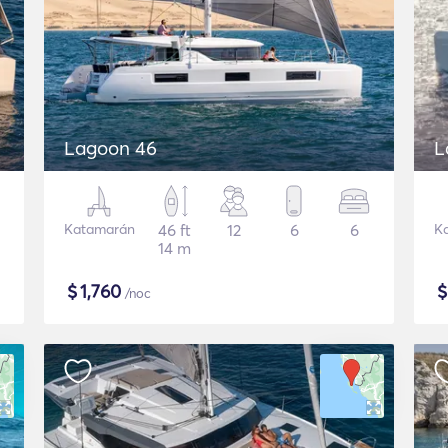
Lagoon 46
L
Katamarán
46 ft
12
6
6
K
14 m
$
1,760
/noc