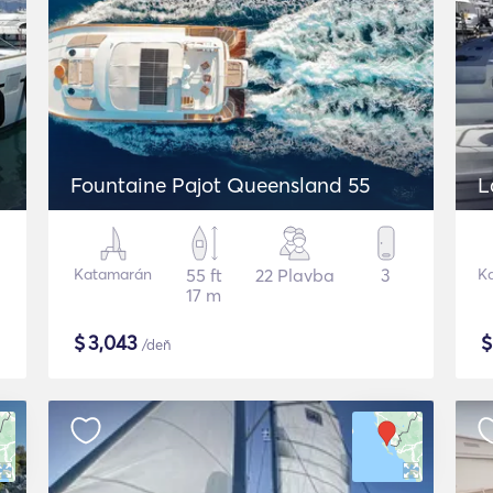
Fountaine Pajot Queensland 55
L
Katamarán
55 ft
22 Plavba
3
K
17 m
$
3,043
/deň