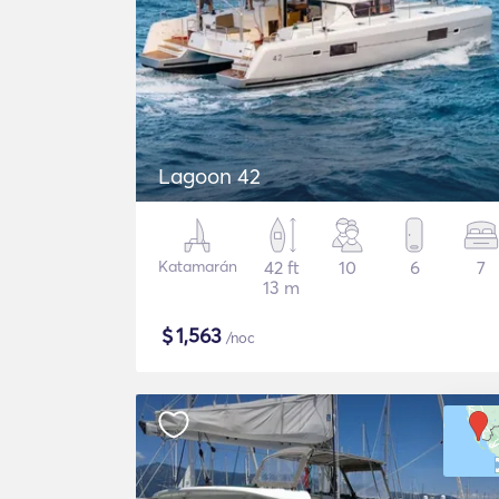
Lagoon 42
Katamarán
42 ft
10
6
7
13 m
$
1,563
/noc