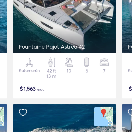
Fountaine Pajot Astrea 42
F
Katamarán
42 ft
10
6
7
K
13 m
$
1,563
/noc