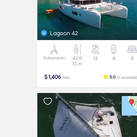
Lagoon 42
Katamarán
42 ft
12
6
8
13 m
$
1,406
5.0
/noc
(1
recenzie
)