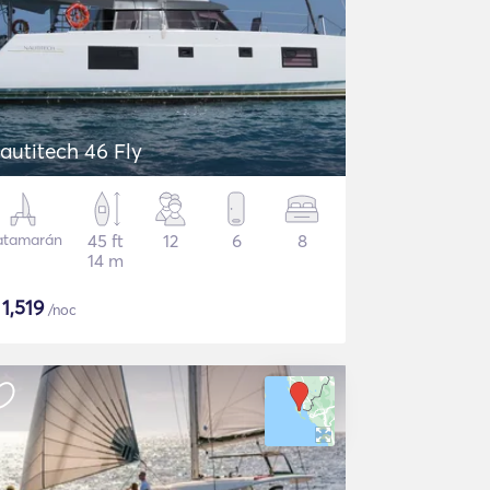
autitech 46 Fly
atamarán
45 ft
12
6
8
14 m
$
1,519
/noc