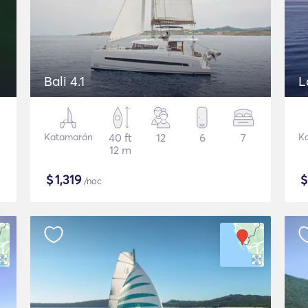
Bali 4.1
L
Katamarán
40 ft
12
6
7
K
12 m
$
1,319
/noc