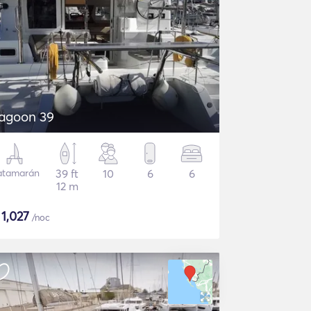
agoon 39
atamarán
39 ft
10
6
6
12 m
$
1,027
/noc