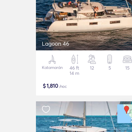
Lagoon 46
Katamarán
46 ft
12
5
15
14 m
$
1,810
/noc