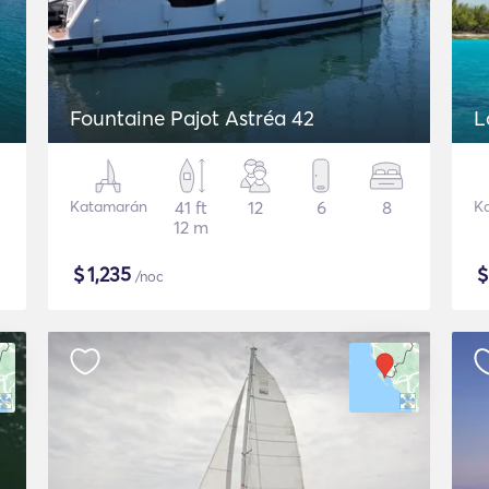
Fountaine Pajot Astréa 42
L
Katamarán
41 ft
12
6
8
K
12 m
$
1,235
/noc