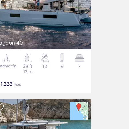
agoon 40
atamarán
39 ft
10
6
7
12 m
$
1,333
/noc