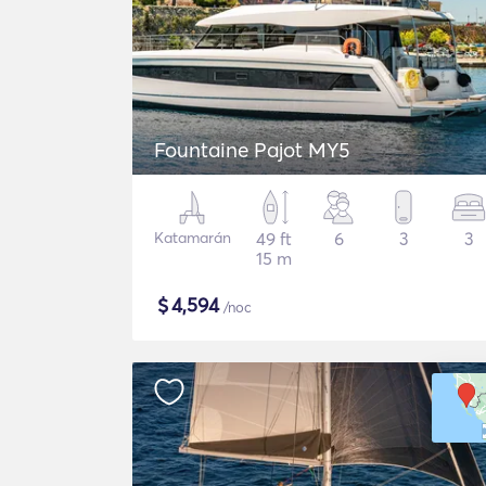
Fountaine Pajot MY5
Katamarán
49 ft
6
3
3
15 m
$
4,594
/noc