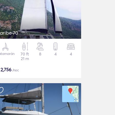
aribe 70
atamarán
70 ft
8
4
4
21 m
$
2,756
/noc