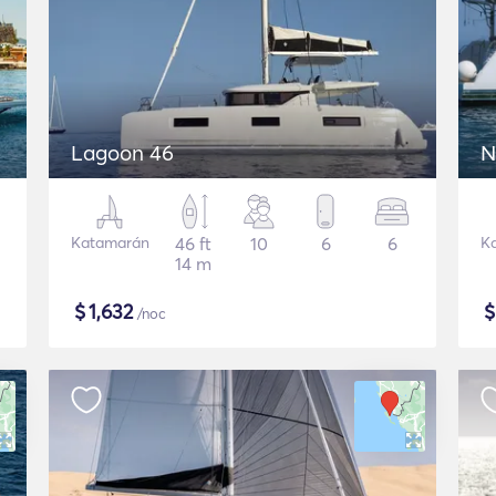
Lagoon 46
N
Katamarán
46 ft
10
6
6
K
14 m
$
1,632
/noc