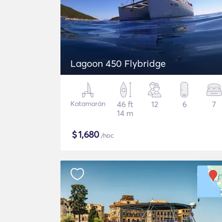
Lagoon 450 Flybridge
Katamarán
46 ft
12
6
7
14 m
$
1,680
/noc