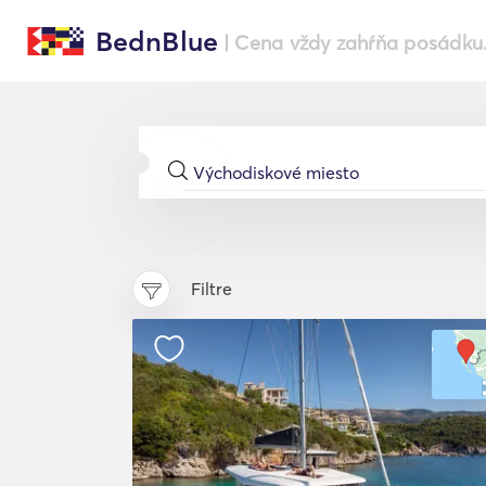
BednBlue
| Cena vždy zahŕňa posádku
Filtre