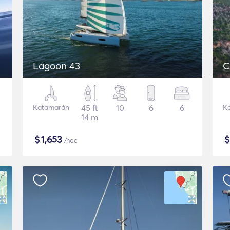
Lagoon 43
C
Katamarán
45 ft
10
6
6
K
14 m
$
1,653
/noc