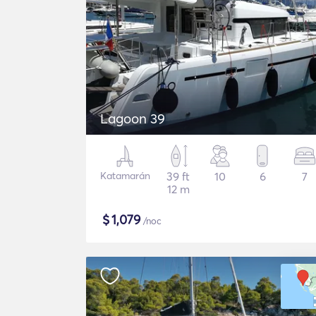
Lagoon 39
Katamarán
39 ft
10
6
7
12 m
$
1,079
/noc