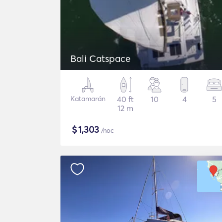
Bali Catspace
Katamarán
40 ft
10
4
5
12 m
$
1,303
/noc