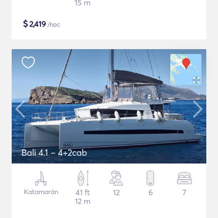
15 m
$
2,419
/noc
Bali 4.1 – 4+2cab
Katamarán
41 ft
12
6
7
12 m