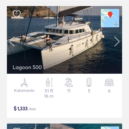
Lagoon 500
Katamarán
51 ft
11
5
6
16 m
$
1,333
/noc