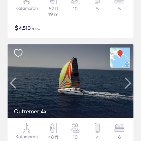
Katamarán
62 ft
10
5
5
19 m
$
4,510
/noc
Outremer 4x
Katamarán
48 ft
10
4
6