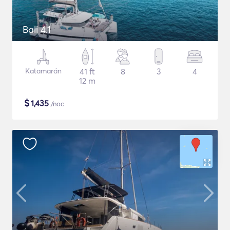
Bali 4.1
Katamarán
41 ft
8
3
4
12 m
$
1,435
/noc