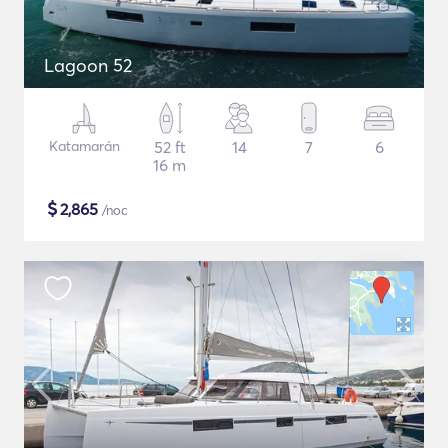
Lagoon 52
Katamarán
52 ft
14
7
6
16 m
$
2,865
/noc