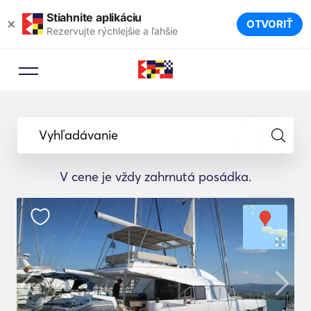
Stiahnite aplikáciu
×
OTVORIŤ
Rezervujte rýchlejšie a ľahšie
Vyhľadávanie
V cene je vždy zahrnutá posádka.