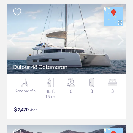
Dufour 48 Catamaran
Katamarán
48 ft
6
3
3
15 m
$
2,470
/noc