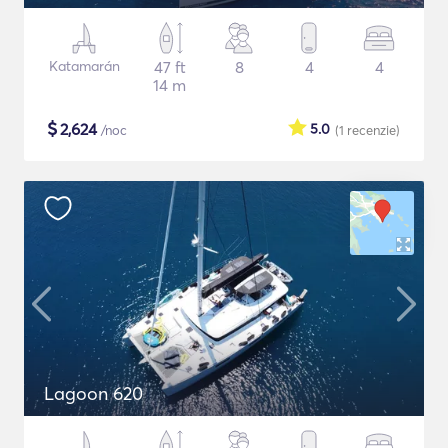
Katamarán
47 ft
8
4
4
14 m
$
2,624
5.0
/noc
(1
recenzie
)
Lagoon 620