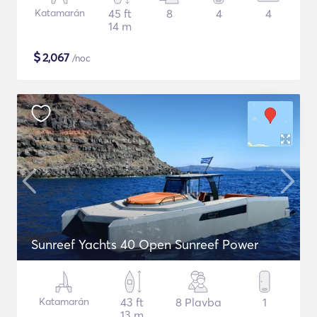
Katamarán
45 ft
8
4
4
14 m
$
2,067
/noc
Sunreef Yachts 40 Open Sunreef Power
Katamarán
43 ft
8 Plavba
1
13 m