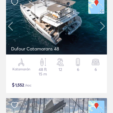
Dufour Catamarans 48
Katamarán
48 ft
12
6
6
15 m
$
1,552
/noc