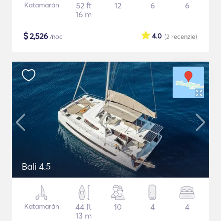
Katamarán
52 ft
12
6
6
16 m
$
2,526
4.0
/noc
(2
recenzie
)
Bali 4.5
Katamarán
44 ft
10
4
4
13 m