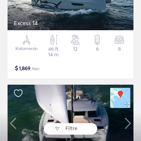
Excess 14
Katamarán
46 ft
12
6
8
14 m
$
1,869
/noc
Filtre