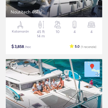
Nautitech 46Fly
Katamarán
45 ft
10
4
4
14 m
$
3,858
5.0
/noc
(1
recenzie
)