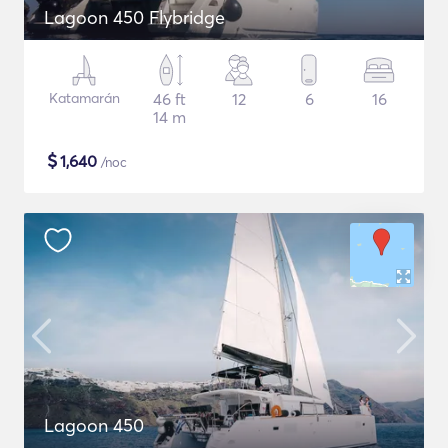
Lagoon 450 Flybridge
Katamarán
46 ft
12
6
16
14 m
$
1,640
/noc
Lagoon 450