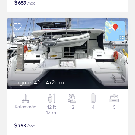
$
659
/noc
Lagoon 42 – 4+2cab
Katamarán
42 ft
12
4
5
13 m
$
753
/noc