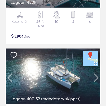
Lagoon 450F
Katamarán
46 ft
10
4
4
14 m
$
3,904
/noc
Lagoon 400 S2 (mandatory skipper)