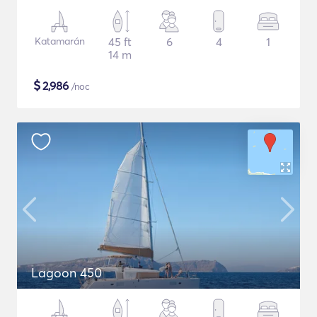
Katamarán
45 ft
6
4
1
14 m
$
2,986
/noc
Lagoon 450