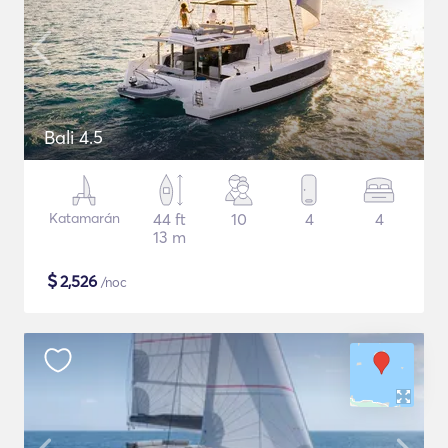
Bali 4.5
Katamarán
44 ft
10
4
4
13 m
$
2,526
/noc