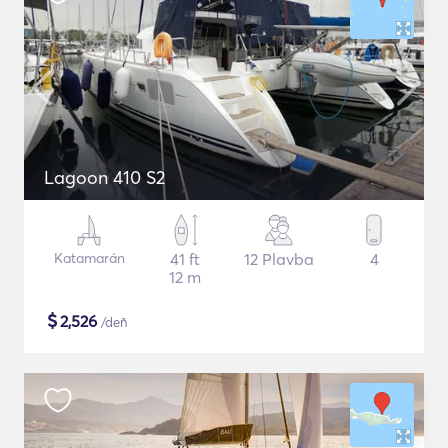
Lagoon 410 S2
Katamarán
41 ft
12 Plavba
4
12 m
$
2,526
/deň