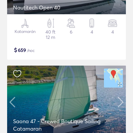
Nautitech Open 40
Katamarán
40 ft
6
4
4
12 m
$
659
/noc
Saona 47 - Crewed Boutique Sailing
Catamaran