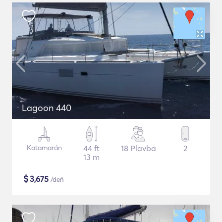
Lagoon 440
Katamarán
44 ft
18 Plavba
2
13 m
$
3,675
/deň