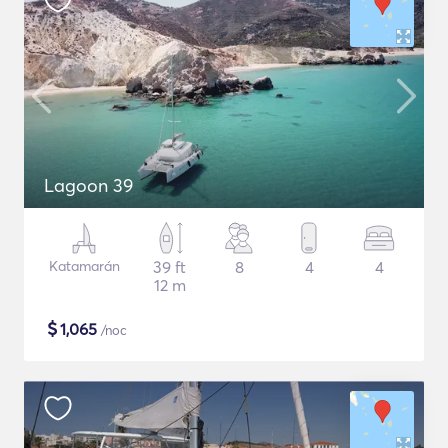
Lagoon 39
Katamarán
39 ft
8
4
4
12 m
$
1,065
/noc