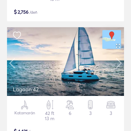
$
2,756
/deň
Lagoon 42
Katamarán
42 ft
6
3
3
13 m