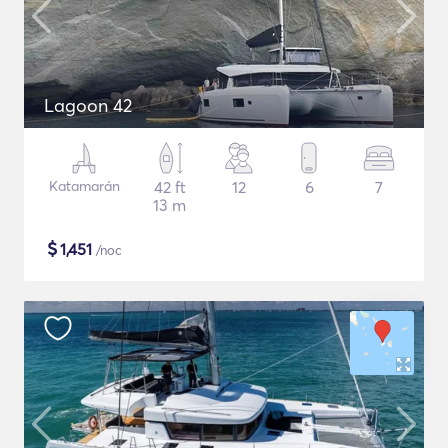
Lagoon 42
Katamarán
42 ft
12
6
7
13 m
$
1,451
/noc