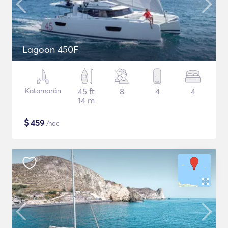
Lagoon 450F
Katamarán
45 ft
8
4
4
14 m
$
459
/noc