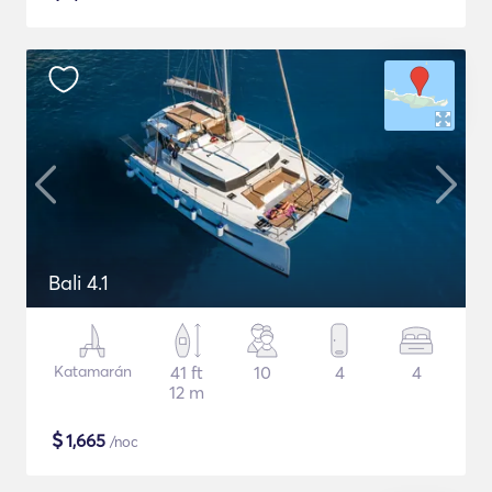
Bali 4.1
Katamarán
41 ft
10
4
4
12 m
$
1,665
/noc