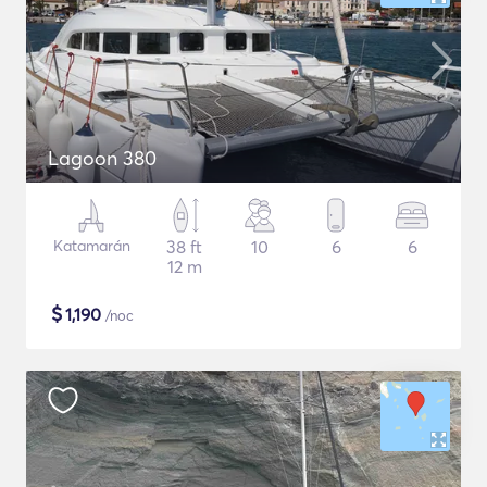
Lagoon 380
Katamarán
38 ft
10
6
6
12 m
$
1,190
/noc