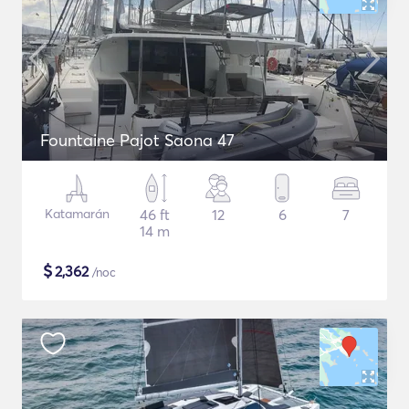
Fountaine Pajot Saona 47
Katamarán
46 ft
12
6
7
14 m
$
2,362
/noc