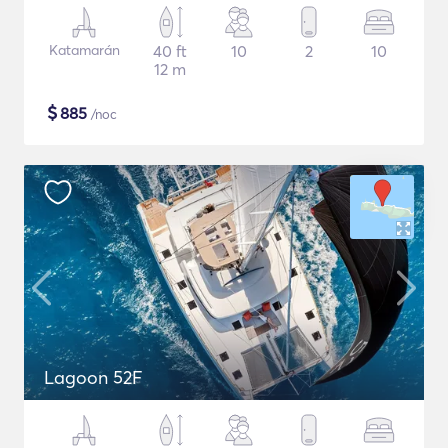
Katamarán
40 ft
10
2
10
12 m
$
885
/noc
Lagoon 52F