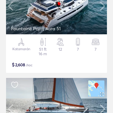
Fountaine Pajot Aura 51
Katamarán
51 ft
12
7
7
16 m
$
2,608
/noc