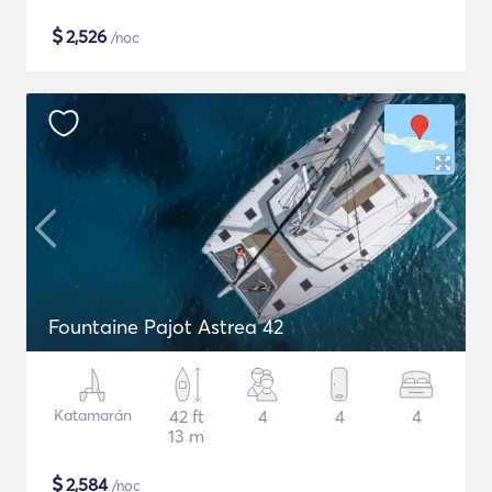
$
2,526
/noc
Fountaine Pajot Astrea 42
Katamarán
42 ft
4
4
4
13 m
$
2,584
/noc