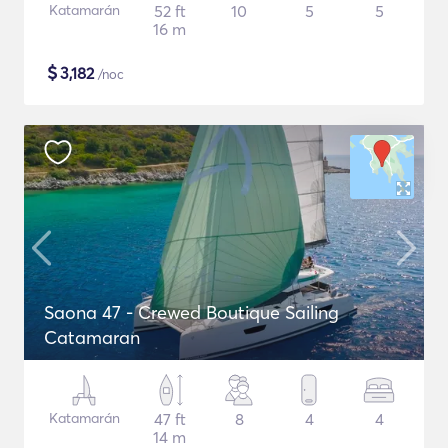
Katamarán
52 ft
10
5
5
16 m
$
3,182
/noc
Saona 47 - Crewed Boutique Sailing
Catamaran
Katamarán
47 ft
8
4
4
14 m