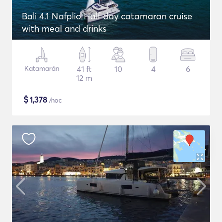
Bali 4.1 Nafplio Half day catamaran cruise
with meal and drinks
Katamarán
41 ft
10
4
6
12 m
$
1,378
/noc