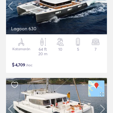
Lagoon 630
Katamarán
64 ft
10
5
7
20 m
$
4,709
/noc