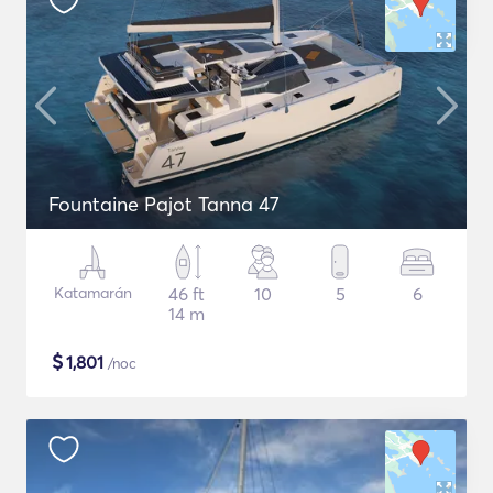
Fountaine Pajot Tanna 47
Katamarán
46 ft
10
5
6
14 m
$
1,801
/noc