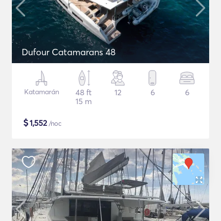
Dufour Catamarans 48
Katamarán
48 ft
12
6
6
15 m
$
1,552
/noc