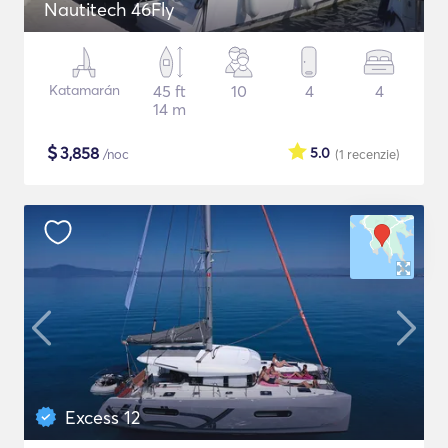
Nautitech 46Fly
Katamarán
45 ft
10
4
4
14 m
$
3,858
5.0
/noc
(1
recenzie
)
Excess 12