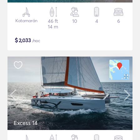
Katamarán
46 ft
10
4
6
14 m
$
2,033
/noc
Excess 14