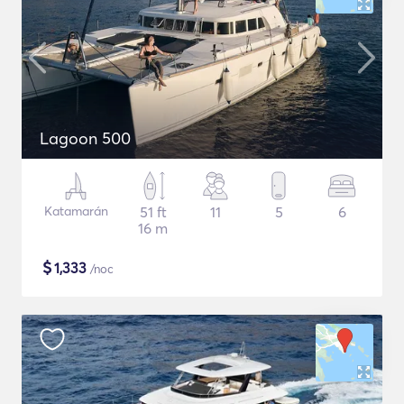
Lagoon 500
Katamarán
51 ft
11
5
6
16 m
$
1,333
/noc