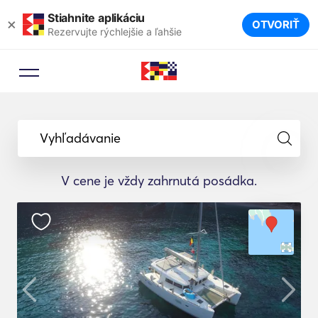
Stiahnite aplikáciu
×
OTVORIŤ
Rezervujte rýchlejšie a ľahšie
Vyhľadávanie
V cene je vždy zahrnutá posádka.