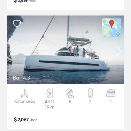
$
2,419
/noc
Bali 4.3
Katamarán
43 ft
6
2
1
13 m
$
2,067
/noc