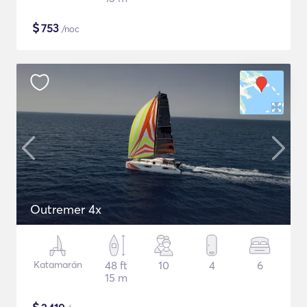
$
753
/noc
Outremer 4x
Katamarán
48 ft
10
4
6
15 m