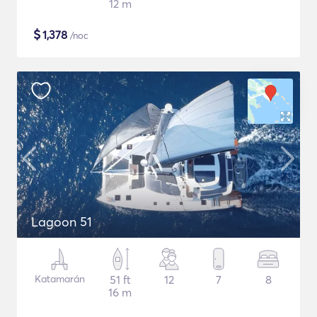
12 m
$
1,378
/noc
Lagoon 51
Katamarán
51 ft
12
7
8
16 m