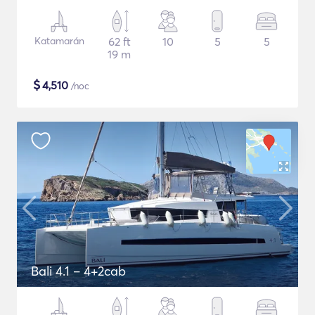
Katamarán
62 ft
10
5
5
19 m
$
4,510
/noc
Bali 4.1 – 4+2cab