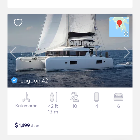
Lagoon 42
Katamarán
42 ft
10
4
6
13 m
$
1,499
/noc