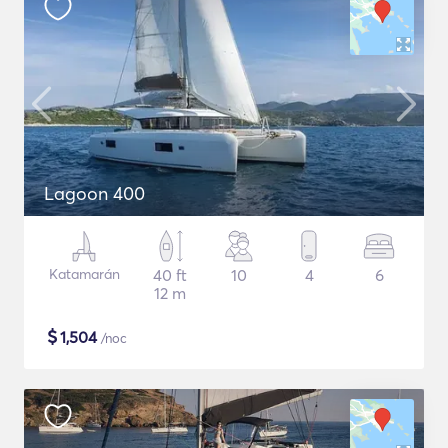
Lagoon 400
Katamarán
40 ft
10
4
6
12 m
$
1,504
/noc