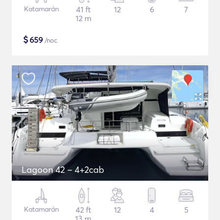
Katamarán
41 ft
12
6
7
12 m
$
659
/noc
Lagoon 42 – 4+2cab
Katamarán
42 ft
12
4
5
13 m