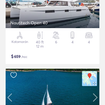
Nautitech Open 40
Katamarán
40 ft
6
4
4
12 m
$
659
/noc