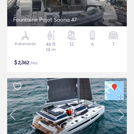
Fountaine Pajot Saona 47
Katamarán
46 ft
12
6
7
14 m
$
2,362
/noc