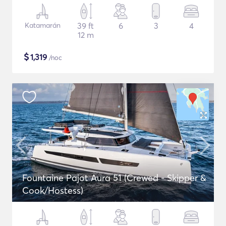
Katamarán
39 ft
6
3
4
12 m
$
1,319
/noc
Fountaine Pajot Aura 51 (Crewed - Skipper &
Cook/Hostess)