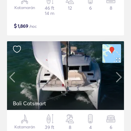
Katamarán
46 ft
12
6
8
14 m
$
1,869
/noc
Bali Catsmart
Katamarán
39 ft
8
4
6