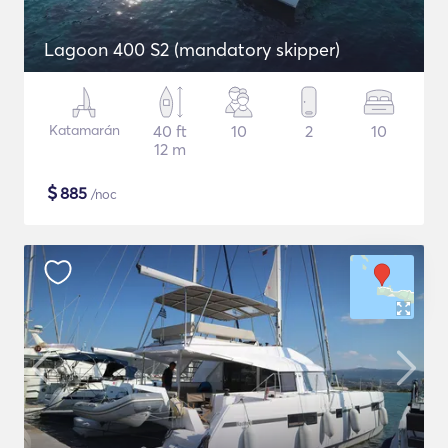
Lagoon 400 S2 (mandatory skipper)
Katamarán
40 ft
10
2
10
12 m
$
885
/noc