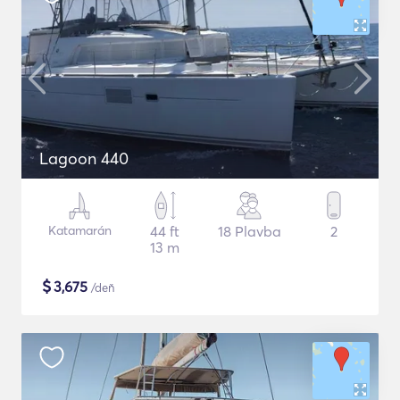
Lagoon 440
Katamarán
44 ft
18 Plavba
2
13 m
$
3,675
/deň