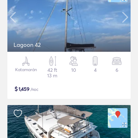
Lagoon 42
Katamarán
42 ft
10
4
6
13 m
$
1,459
/noc