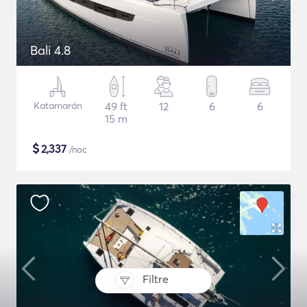
Bali 4.8
Katamarán
49 ft
12
6
6
15 m
$
2,337
/noc
Filtre