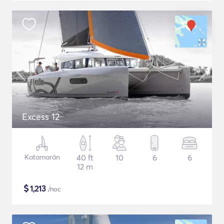
Excess 12
Katamarán
40 ft
10
6
6
12 m
$
1,213
/noc