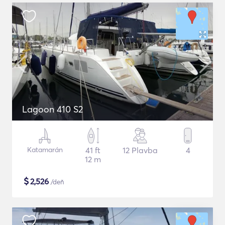
Lagoon 410 S2
Katamarán
41 ft
12 Plavba
4
12 m
$
2,526
/deň