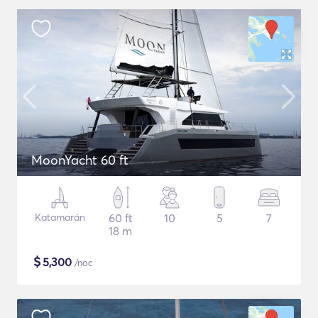
MoonYacht 60 ft
Katamarán
60 ft
10
5
7
18 m
$
5,300
/noc