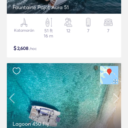
Fountaine Pajot Aura 51
Katamarán
51 ft
12
7
7
16 m
$
2,608
/noc
Lagoon 450 Fly