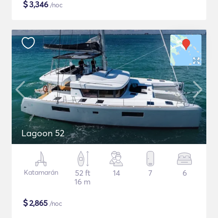
$
3,346
/noc
Lagoon 52
Katamarán
52 ft
14
7
6
16 m
$
2,865
/noc