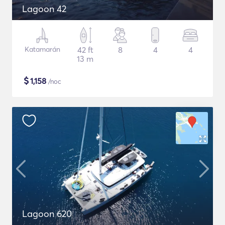
Lagoon 42
Katamarán
42 ft
8
4
4
13 m
$
1,158
/noc
Lagoon 620