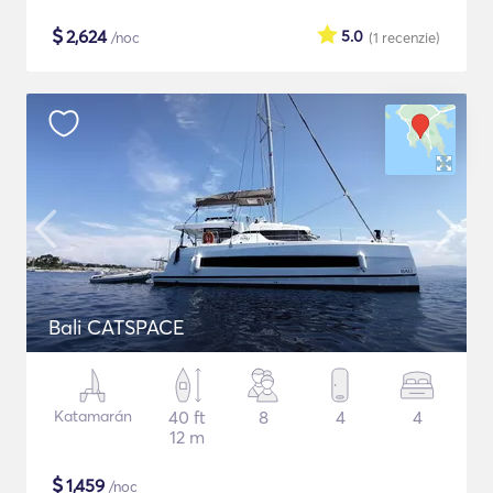
$
2,624
5.0
/noc
(1
recenzie
)
Bali CATSPACE
Katamarán
40 ft
8
4
4
12 m
$
1,459
/noc