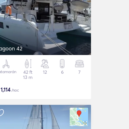
agoon 42
atamarán
42 ft
12
6
7
13 m
$
1,114
/noc