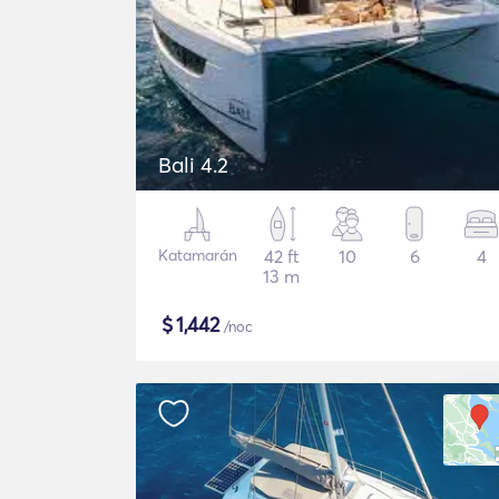
Bali 4.2
Katamarán
42 ft
10
6
4
13 m
$
1,442
/noc