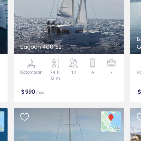
I
Lagoon 400 S2
G
Katamarán
39 ft
12
6
7
K
12 m
$
990
/noc