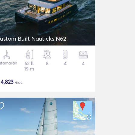
ustom Built Nauticks N62
atamarán
62 ft
8
4
4
19 m
$
4,823
/noc