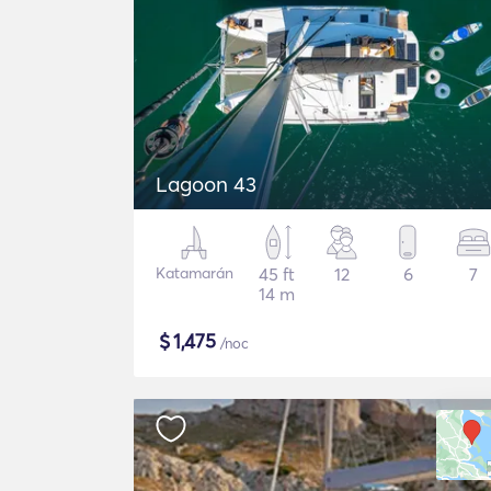
Lagoon 43
Katamarán
45 ft
12
6
7
14 m
$
1,475
/noc