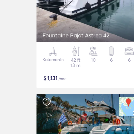
Fountaine Pajot Astrea 42
Katamarán
42 ft
10
6
6
13 m
$
1,131
/noc