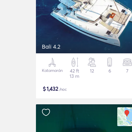
Bali 4.2
Katamarán
42 ft
12
6
7
13 m
$
1,432
/noc