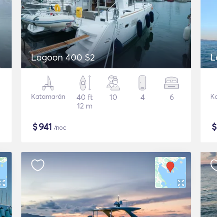
Lagoon 400 S2
L
Katamarán
40 ft
10
4
6
K
12 m
$
941
/noc