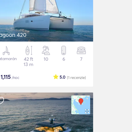
agoon 420
atamarán
42 ft
10
6
7
13 m
$
1,115
5.0
/noc
(1
recenzie
)