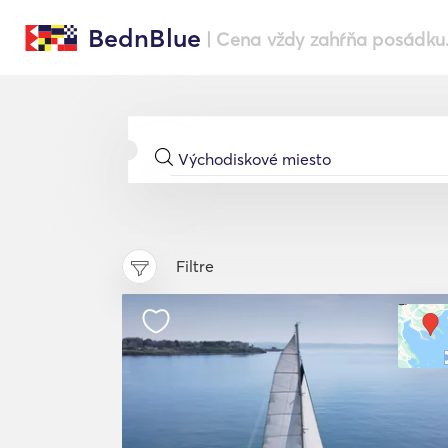
BednBlue
| Cena vždy zahŕňa posádku
Filtre