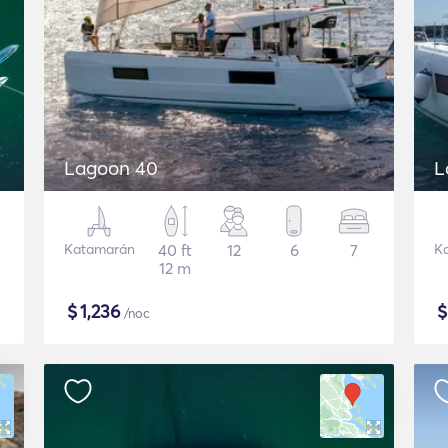
Lagoon 40
L
Katamarán
40 ft
12
6
7
K
12 m
$
1,236
/noc