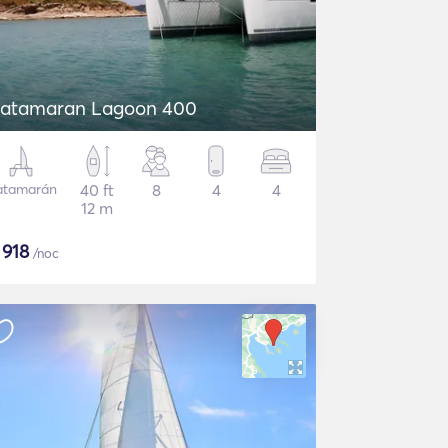
atamaran Lagoon 400
atamarán
40 ft
8
4
4
12 m
$
918
/noc