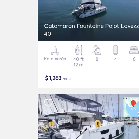
Catamaran Fountaine Pajot Lavezz
40
Katamarán
40 ft
8
4
6
12 m
$
1,263
/noc