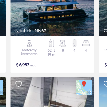
Nauticks NN62
C
Motorový
62 ft
8
4
4
K
katamarán
19 m
$
6,957
/noc