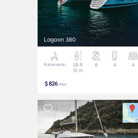
Lagoon 380
Katamarán
38 ft
8
4
4
12 m
$
826
/noc