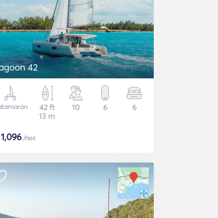
agoon 42
atamarán
42 ft
10
6
6
13 m
$
1,096
/noc