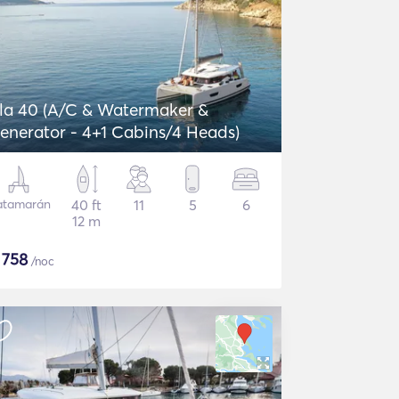
sla 40 (A/C & Watermaker &
enerator - 4+1 Cabins/4 Heads)
atamarán
40 ft
11
5
6
12 m
$
758
/noc