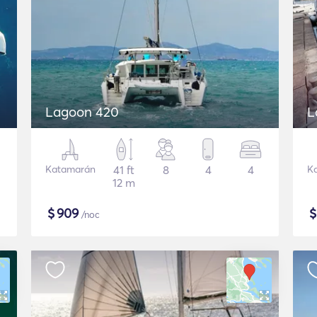
Lagoon 420
L
Katamarán
41 ft
8
4
4
K
12 m
$
909
/noc