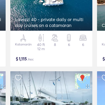
i
Lavezzi 40 - private daily or multi
day cruises on a catamaran
C
Katamarán
40 ft
8
6
6
K
12 m
$
1,115
/noc