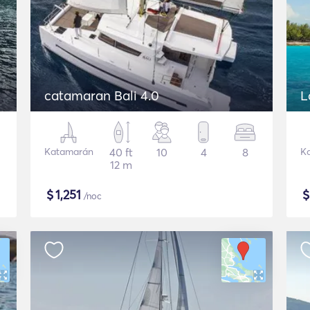
catamaran Bali 4.0
L
Katamarán
40 ft
10
4
8
K
12 m
$
1,251
/noc