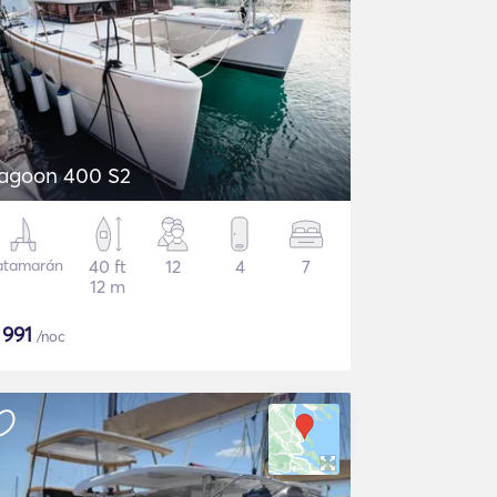
agoon 400 S2
atamarán
40 ft
12
4
7
12 m
$
991
/noc