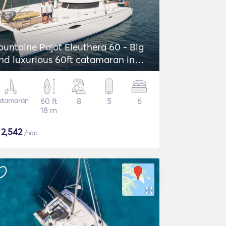
ountaine Pajot Eleuthera 60 - Big
nd luxurious 60ft catamaran in
reece!
atamarán
60 ft
8
5
6
18 m
$
2,542
/noc