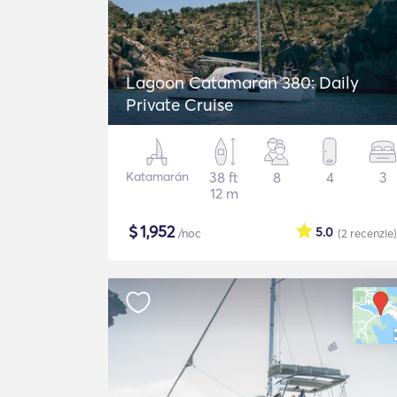
Lagoon Catamaran 380: Daily
Private Cruise
Katamarán
38 ft
8
4
3
12 m
$
1,952
5.0
/noc
(2
recenzie
)