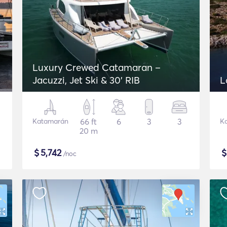
Luxury Crewed Catamaran –
Jacuzzi, Jet Ski & 30’ RIB
L
Katamarán
66 ft
6
3
3
K
20 m
$
5,742
/noc