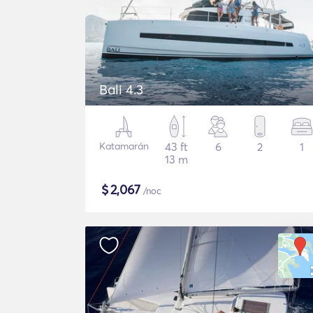
Bali 4.3
Katamarán
43 ft
6
2
1
13 m
$
2,067
/noc