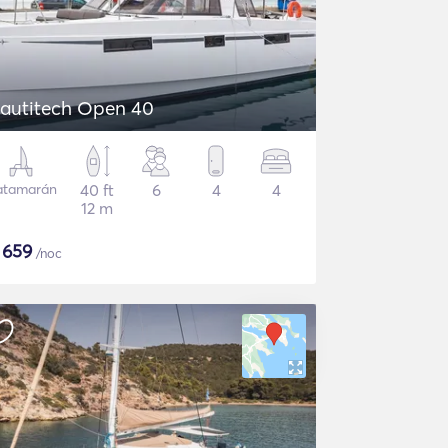
autitech Open 40
atamarán
40 ft
6
4
4
12 m
$
659
/noc