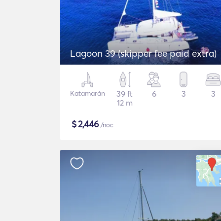
Lagoon 39 (skipper fee paid extra)
Katamarán
39 ft
6
3
3
12 m
$
2,446
/noc