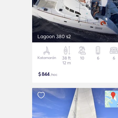
Lagoon 380 s2
Katamarán
38 ft
10
6
6
12 m
$
844
/noc