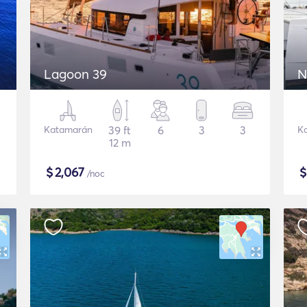
Lagoon 39
N
Katamarán
39 ft
6
3
3
K
12 m
$
2,067
/noc