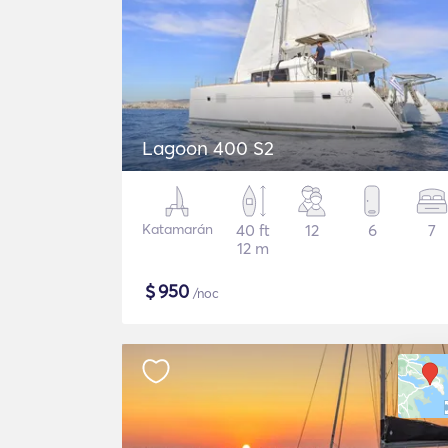
Lagoon 400 S2
Katamarán
40 ft
12
6
7
12 m
$
950
/noc