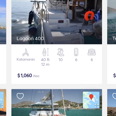
Lagoon 400
T
Katamarán
40 ft
10
6
6
12 m
$
1,060
/noc