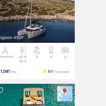
agoon 450F
atamarán
45 ft
9
6
4
14 m
$
1,041
5.0
/noc
(1
recenzie
)