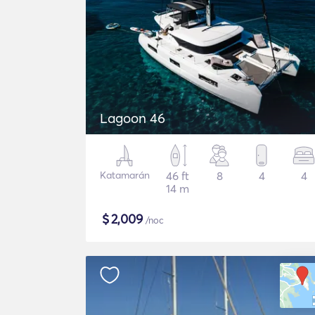
Lagoon 46
Katamarán
46 ft
8
4
4
14 m
$
2,009
/noc