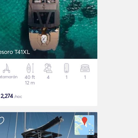
esoro T41XL
atamarán
40 ft
4
1
1
12 m
$
2,274
/noc