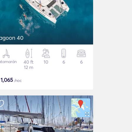
agoon 40
atamarán
40 ft
10
6
6
12 m
$
1,065
/noc