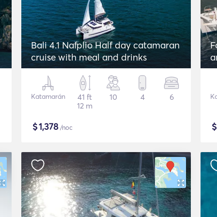
Bali 4.1 Nafplio Half day catamaran
F
cruise with meal and drinks
a
G
Katamarán
41 ft
10
4
6
K
12 m
$
1,378
/noc