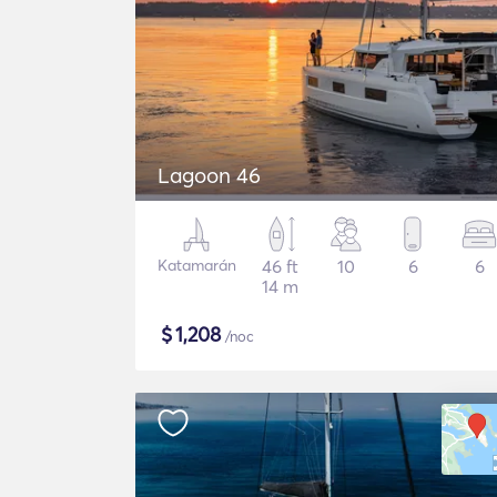
Lagoon 46
Katamarán
46 ft
10
6
6
14 m
$
1,208
/noc