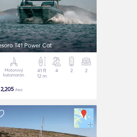
esoro T41 Power Cat
Motorový
41 ft
4
2
2
katamarán
12 m
$
2,205
/noc