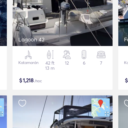
Lagoon 42
F
Katamarán
42 ft
12
6
7
K
13 m
$
1,218
/noc