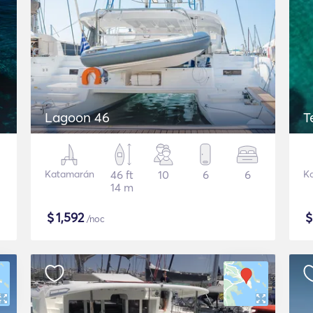
Lagoon 46
T
Katamarán
46 ft
10
6
6
K
14 m
$
1,592
/noc