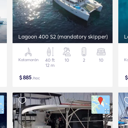
Lagoon 400 S2 (mandatory skipper)
L
Katamarán
40 ft
10
2
10
K
12 m
$
885
/noc