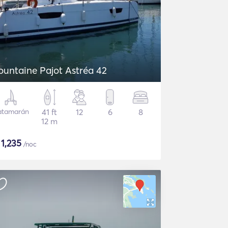
ountaine Pajot Astréa 42
atamarán
41 ft
12
6
8
12 m
$
1,235
/noc