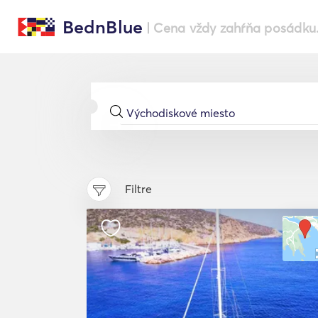
BednBlue
| Cena vždy zahŕňa posádku
Filtre