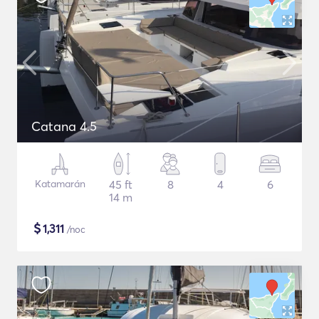
Catana 4.5
Katamarán
45 ft
8
4
6
14 m
$
1,311
/noc