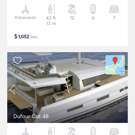
Katamarán
43 ft
12
6
7
13 m
$
1,052
/noc
Dufour Cat 48