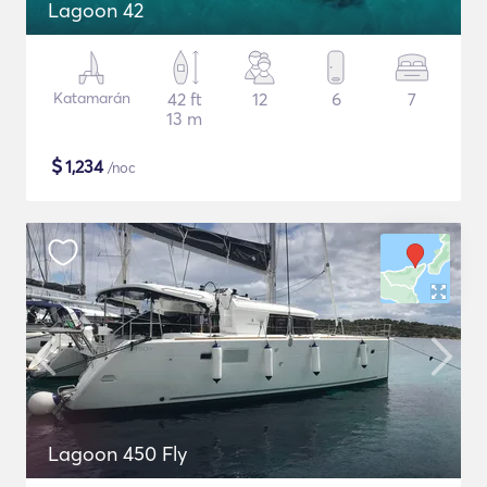
Lagoon 42
Katamarán
42 ft
12
6
7
13 m
$
1,234
/noc
Lagoon 450 Fly