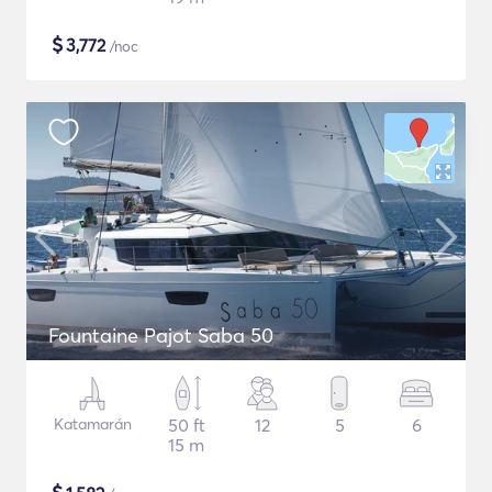
$
3,772
/noc
Fountaine Pajot Saba 50
Katamarán
50 ft
12
5
6
15 m