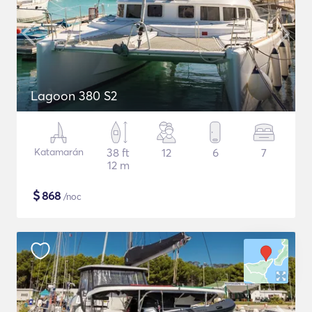
Lagoon 380 S2
Katamarán
38 ft
12
6
7
12 m
$
868
/noc