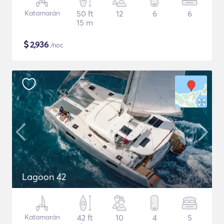
Katamarán
50 ft
12
6
6
15 m
$
2,936
/noc
Lagoon 42
Katamarán
42 ft
10
4
5