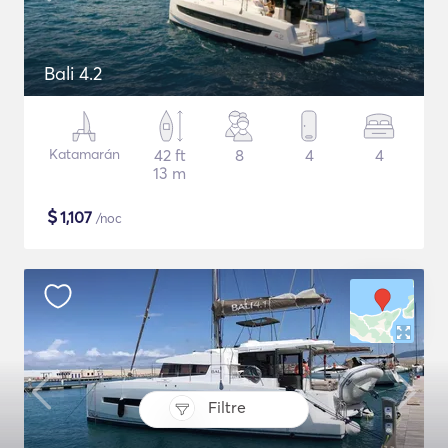
Bali 4.2
Katamarán
42 ft
8
4
4
13 m
$
1,107
/noc
Filtre