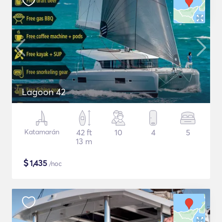
Lagoon 42
Katamarán
42 ft
10
4
5
13 m
$
1,435
/noc