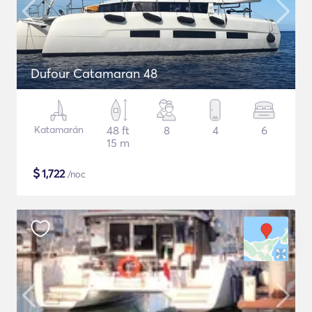
Dufour Catamaran 48
Katamarán
48 ft
8
4
6
15 m
$
1,722
/noc