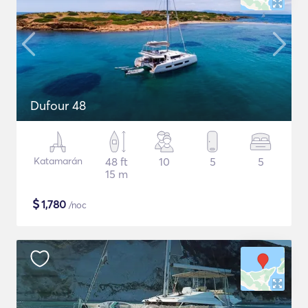
Dufour 48
Katamarán
48 ft
10
5
5
15 m
$
1,780
/noc