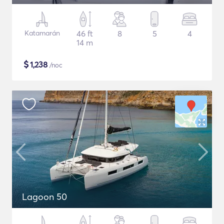
Katamarán
46 ft
8
5
4
14 m
$
1,238
/noc
Lagoon 50