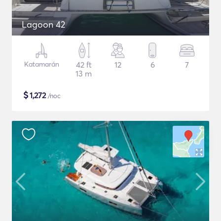
Lagoon 42
Katamarán
42 ft
12
6
7
13 m
$
1,272
/noc