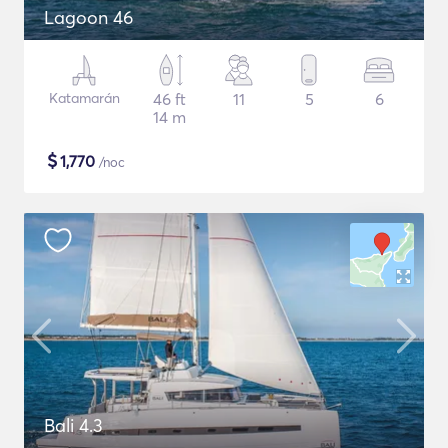
Lagoon 46
Katamarán
46 ft
11
5
6
14 m
$
1,770
/noc
Bali 4.3