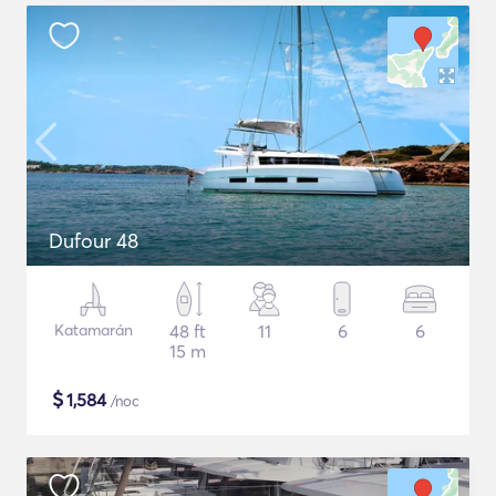
Dufour 48
Katamarán
48 ft
11
6
6
15 m
$
1,584
/noc