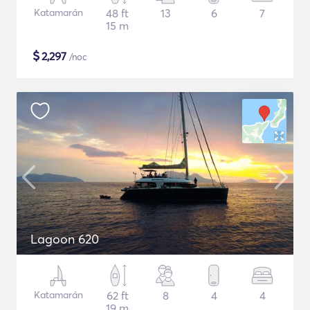
Katamarán
48 ft
13
6
7
15 m
$
2,297
/noc
Lagoon 620
Katamarán
62 ft
8
4
4
19 m