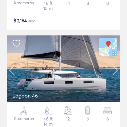
Katamarán
48 ft
14
8
8
15 m
$
2,164
/noc
Lagoon 46
Katamarán
46 ft
12
6
6
14 m