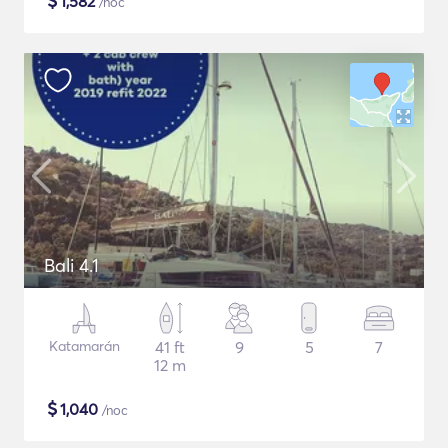
$
1,582
/noc
Bali 4.1
Katamarán
41 ft
9
5
7
12 m
$
1,040
/noc