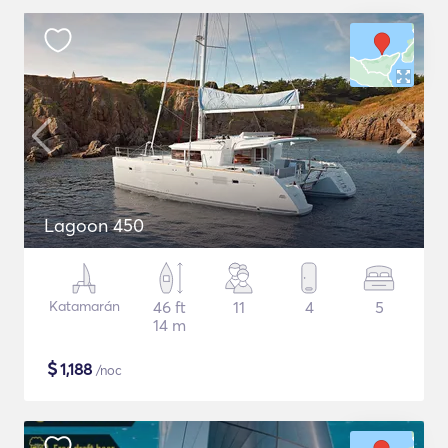
Lagoon 450
Katamarán
46 ft
11
4
5
14 m
$
1,188
/noc