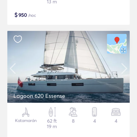
13 m
$
950
/noc
Lagoon 620 Essense
Katamarán
62 ft
8
4
4
19 m