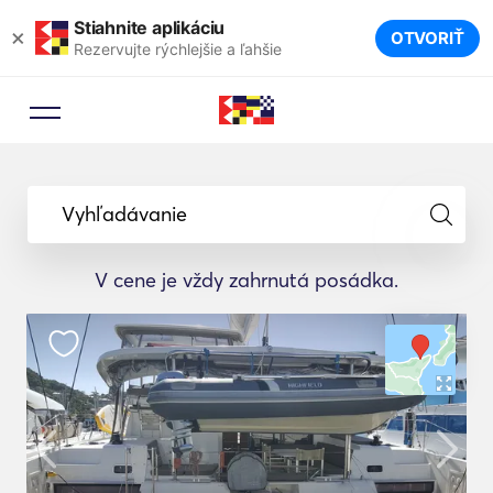
Stiahnite aplikáciu
×
OTVORIŤ
Rezervujte rýchlejšie a ľahšie
Vyhľadávanie
V cene je vždy zahrnutá posádka.