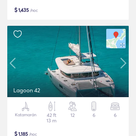
$
1,435
/noc
Lagoon 42
Katamarán
42 ft
12
6
6
13 m
$
1,185
/noc