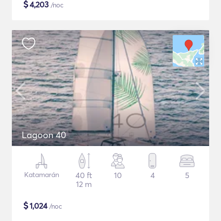
$
4,203
/noc
Lagoon 40
Katamarán
40 ft
10
4
5
12 m
$
1,024
/noc