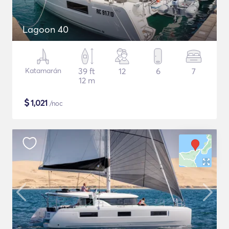
Lagoon 40
Katamarán
39 ft
12
6
7
12 m
$
1,021
/noc