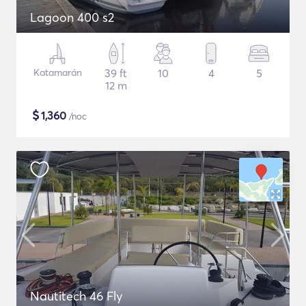
Lagoon 400 s2
Katamarán
39 ft
10
4
5
12 m
$
1,360
/noc
Nautitech 46 Fly