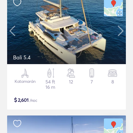
Bali 5.4
Katamarán
54 ft
12
7
8
16 m
$
2,601
/noc