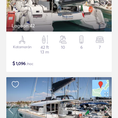
Lagoon 42
Katamarán
42 ft
10
6
7
13 m
$
1,096
/noc