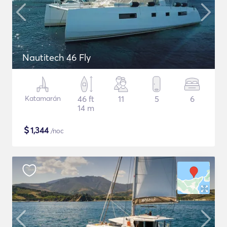
Nautitech 46 Fly
Katamarán
46 ft
11
5
6
14 m
$
1,344
/noc