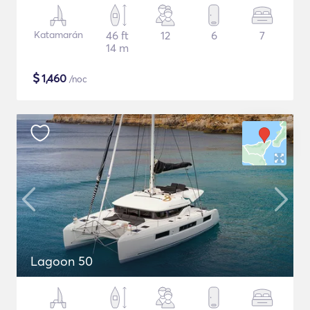
Katamarán
46 ft
12
6
7
14 m
$
1,460
/noc
Lagoon 50