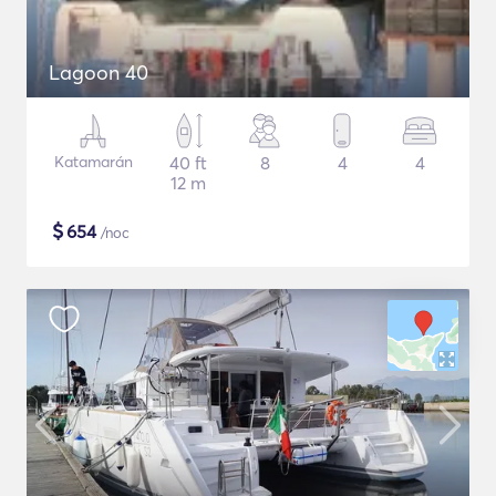
Lagoon 40
Katamarán
40 ft
8
4
4
12 m
$
654
/noc