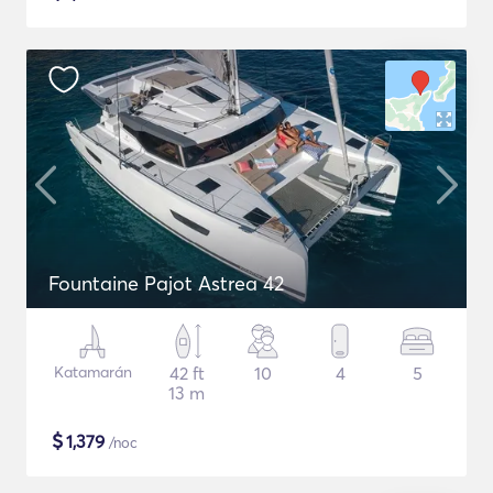
Fountaine Pajot Astrea 42
Katamarán
42 ft
10
4
5
13 m
$
1,379
/noc