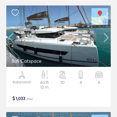
Bali Catspace
Katamarán
40 ft
10
4
6
12 m
$
1,033
/noc