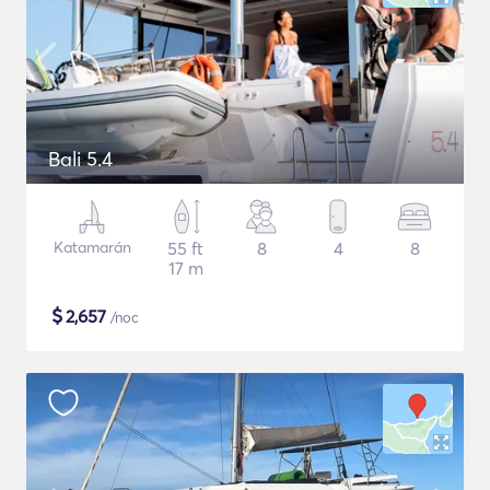
Bali 5.4
Katamarán
55 ft
8
4
8
17 m
$
2,657
/noc