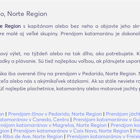
o, Norte Region
te Region
s kapitánom alebo bez neho a objavte jeho skr
pre malé aj veľké skupiny. Prenájom katamaránu je dokonal
vý výlet, na týždeň alebo na tak dlho, ako potrebujete. 
liadky a plávanie. Sú tiež najlepšou voľbou, ak plánujete uspo
a iba overené člny na prenájom v Pedorido, Norte Region. N
eľa alebo nás s akýmikoľvek otázkami. Ak sa stále neviete ro
ť najlepšie plachetnice, katamarány alebo motorové jachty p
on
|
Prenájom člnov v Pedorido, Norte Region
|
Prenájom jácht
atamaránov v Canedo, Centro
|
Prenájom katamaránov v Gui
enájom katamaránov v Magrelos, Norte Region
|
Prenájom ka
gion
|
Prenájom katamaránov v Cais Novo, Norte Region
|
Pr
 Riba de Ave, Norte Region
|
Prenájom katamaránov v Freixie