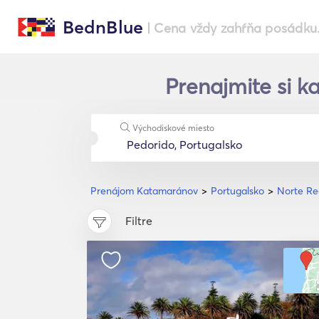
BednBlue
| Cena vždy zahŕňa posádku
Prenajmite si k
Východiskové miesto
Prenájom Katamaránov
Portugalsko
Norte Re
Filtre