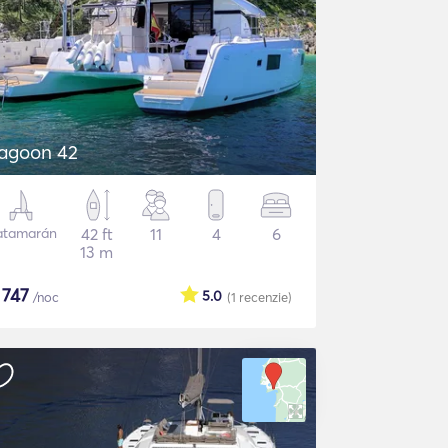
agoon 42
atamarán
42 ft
11
4
6
13 m
$
747
5.0
/noc
(1
recenzie
)