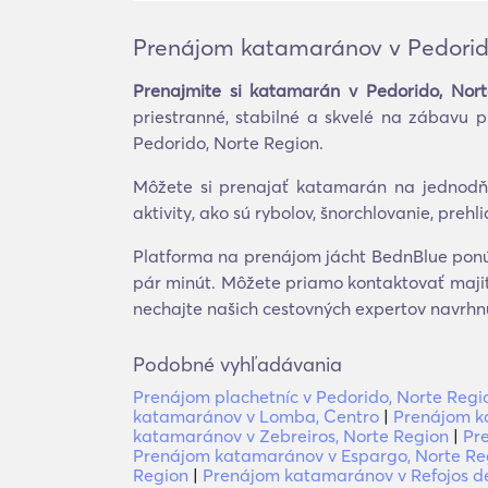
Prenájom katamaránov v Pedorid
Prenajmite si katamarán v Pedorido, Nor
priestranné, stabilné a skvelé na zábavu 
Pedorido, Norte Region.
Môžete si prenajať katamarán na jednodňo
aktivity, ako sú rybolov, šnorchlovanie, preh
Platforma na prenájom jácht BednBlue ponúk
pár minút. Môžete priamo kontaktovať majit
nechajte našich cestovných expertov navrhnú
Podobné vyhľadávania
Prenájom plachetníc v Pedorido, Norte Regi
katamaránov v Lomba, Centro
|
Prenájom k
katamaránov v Zebreiros, Norte Region
|
Pr
Prenájom katamaránov v Espargo, Norte Re
Region
|
Prenájom katamaránov v Refojos de