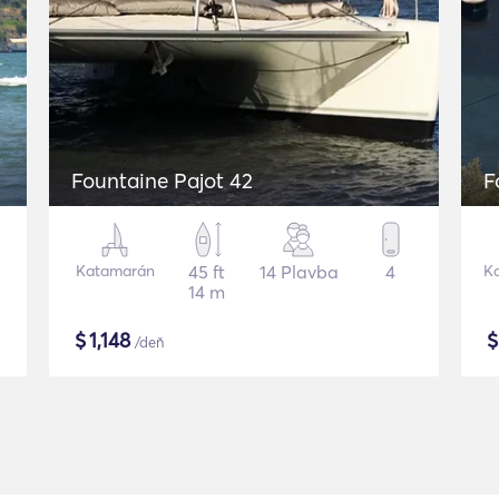
Fountaine Pajot 42
F
Katamarán
45 ft
14 Plavba
4
K
14 m
$
1,148
/deň