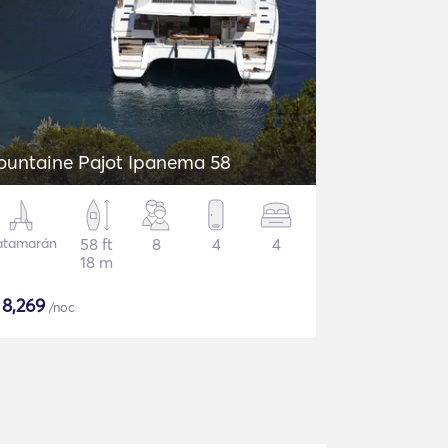
ountaine Pajot Ipanema 58
atamarán
58 ft
8
4
4
18 m
$
8,269
/noc