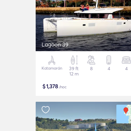
Lagoon 39
Katamarán
39 ft
8
4
4
12 m
$
1,378
/noc