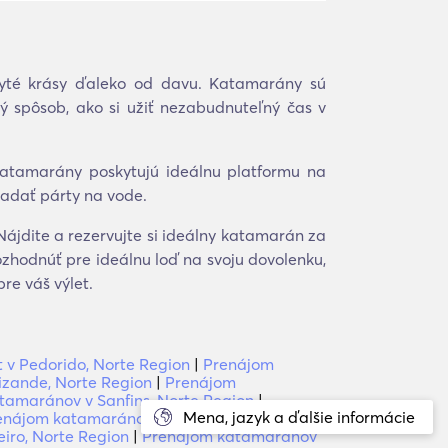
yté krásy ďaleko od davu. Katamarány sú
ý spôsob, ako si užiť nezabudnuteľný čas v
Katamarány poskytujú ideálnu platformu na
riadať párty na vode.
ájdite a rezervujte si ideálny katamarán za
zhodnúť pre ideálnu loď na svoju dovolenku,
re váš výlet.
 v Pedorido, Norte Region
|
Prenájom
zande, Norte Region
|
Prenájom
tamaránov v Sanfins, Norte Region
|
Mena, jazyk a ďalšie informácie
enájom katamaránov v Penamaior, Norte
iro, Norte Region
|
Prenájom katamaránov