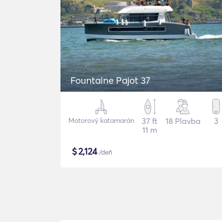
Fountaine Pajot 37
Motorový katamarán
37 ft
18 Plavba
3
11 m
$
2,124
/deň