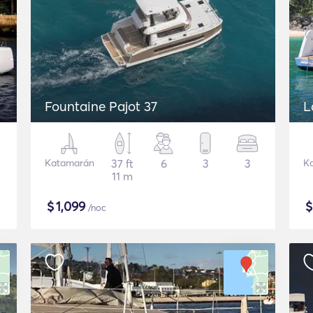
Fountaine Pajot 37
L
Katamarán
37 ft
6
3
3
K
11 m
$
1,099
/noc