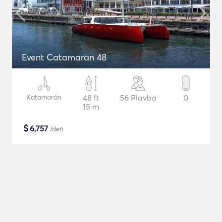
Event Catamaran 48
Katamarán
48 ft
56 Plavba
0
15 m
$
6,757
/deň