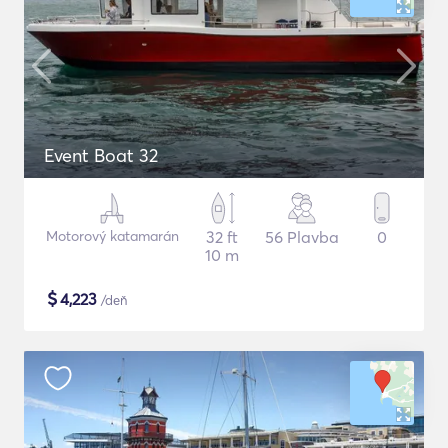
Event Boat 32
Motorový katamarán
32 ft
56 Plavba
0
10 m
$
4,223
/deň