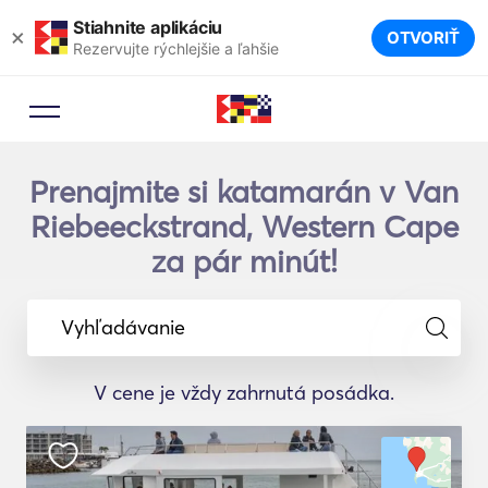
Stiahnite aplikáciu
×
OTVORIŤ
Rezervujte rýchlejšie a ľahšie
Prenajmite si katamarán v Van
Riebeeckstrand, Western Cape
za pár minút!
Vyhľadávanie
V cene je vždy zahrnutá posádka.