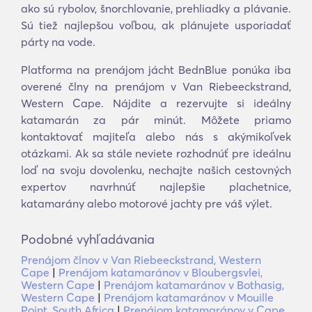
ako sú rybolov, šnorchlovanie, prehliadky a plávanie.
Sú tiež najlepšou voľbou, ak plánujete usporiadať
párty na vode.
Platforma na prenájom jácht BednBlue ponúka iba
overené člny na prenájom v Van Riebeeckstrand,
Western Cape. Nájdite a rezervujte si ideálny
katamarán za pár minút. Môžete priamo
kontaktovať majiteľa alebo nás s akýmikoľvek
otázkami. Ak sa stále neviete rozhodnúť pre ideálnu
loď na svoju dovolenku, nechajte našich cestovných
expertov navrhnúť najlepšie plachetnice,
katamarány alebo motorové jachty pre váš výlet.
Podobné vyhľadávania
Prenájom člnov v Van Riebeeckstrand, Western
Cape
|
Prenájom katamaránov v Bloubergsvlei,
Western Cape
|
Prenájom katamaránov v Bothasig,
Western Cape
|
Prenájom katamaránov v Mouille
Point, South Africa
|
Prenájom katamaránov v Cape