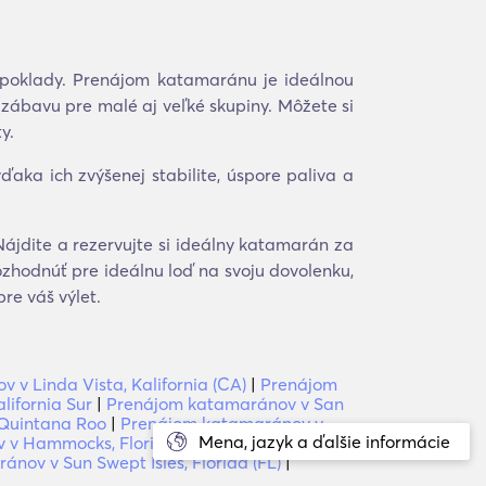
 poklady. Prenájom katamaránu je ideálnou
 zábavu pre malé aj veľké skupiny. Môžete si
y.
aka ich zvýšenej stabilite, úspore paliva a
ájdite a rezervujte si ideálny katamarán za
zhodnúť pre ideálnu loď na svoju dovolenku,
re váš výlet.
v Linda Vista, Kalifornia (CA)
|
Prenájom
ifornia Sur
|
Prenájom katamaránov v San
Quintana Roo
|
Prenájom katamaránov v
Mena, jazyk a ďalšie informácie
v Hammocks, Florida (FL)
|
Prenájom
nov v Sun Swept Isles, Florida (FL)
|