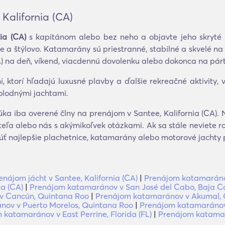
Kalifornia (CA)
ia (CA)
s kapitánom alebo bez neho a objavte jeho skryté
ne a štýlovo. Katamarány sú priestranné, stabilné a skvelé na
) na deň, víkend, viacdennú dovolenku alebo dokonca na párt
torí hľadajú luxusné plavby a ďalšie rekreačné aktivity, vď
nolodnými jachtami.
a iba overené člny na prenájom v Santee, Kalifornia (CA). N
eľa alebo nás s akýmikoľvek otázkami. Ak sa stále neviete ro
ť najlepšie plachetnice, katamarány alebo motorové jachty p
enájom jácht v Santee, Kalifornia (CA)
|
Prenájom katamaránov 
ia (CA)
|
Prenájom katamaránov v San José del Cabo, Baja Cal
v Cancún, Quintana Roo
|
Prenájom katamaránov v Akumal, 
ov v Puerto Morelos, Quintana Roo
|
Prenájom katamaránov 
 katamaránov v East Perrine, Florida (FL)
|
Prenájom katamará