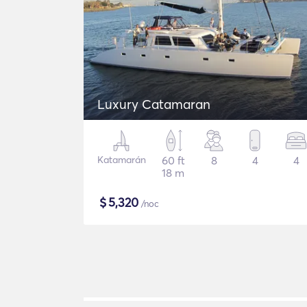
Luxury Catamaran
Katamarán
60 ft
8
4
4
18 m
$
5,320
/noc