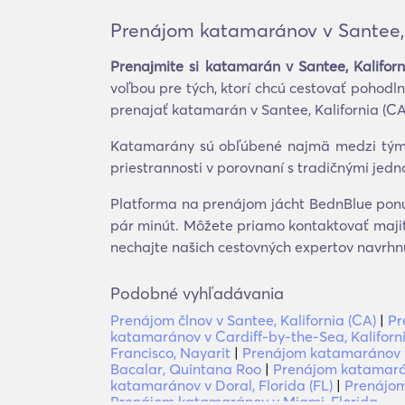
Prenájom katamaránov v Santee, 
Prenajmite si katamarán v Santee, Kaliforn
voľbou pre tých, ktorí chcú cestovať pohodl
prenajať katamarán v Santee, Kalifornia (CA
Katamarány sú obľúbené najmä medzi tými, k
priestrannosti v porovnaní s tradičnými jed
Platforma na prenájom jácht BednBlue ponúk
pár minút. Môžete priamo kontaktovať majit
nechajte našich cestovných expertov navrhnú
Podobné vyhľadávania
Prenájom člnov v Santee, Kalifornia (CA)
|
Pr
katamaránov v Cardiff-by-the-Sea, Kaliforn
Francisco, Nayarit
|
Prenájom katamaránov 
Bacalar, Quintana Roo
|
Prenájom katamarán
katamaránov v Doral, Florida (FL)
|
Prenájom
Prenájom katamaránov v Miami, Florida