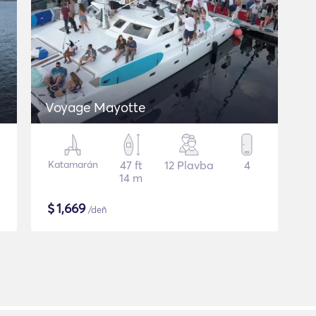
Voyage Mayotte
Katamarán
47 ft
12 Plavba
4
14 m
$
1,669
/deň