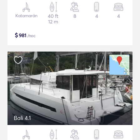
Katamarán
40 ft
8
4
4
12 m
$
981
/noc
Bali 4.1