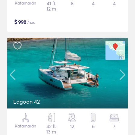
Katamarán
41 ft
8
4
4
12 m
$
998
/noc
Lagoon 42
Katamarán
42 ft
12
6
7
13 m