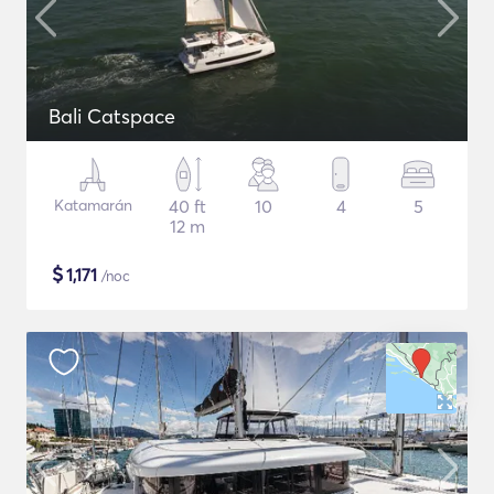
Bali Catspace
Katamarán
40 ft
10
4
5
12 m
$
1,171
/noc