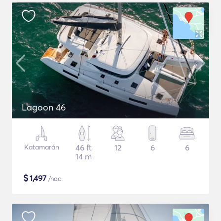
Lagoon 46
Katamarán
46 ft
12
6
6
14 m
$
1,497
/noc