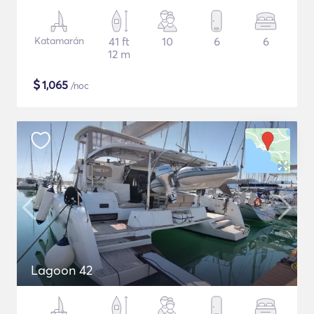
Katamarán
41 ft
10
6
6
12 m
$
1,065
/noc
Lagoon 42