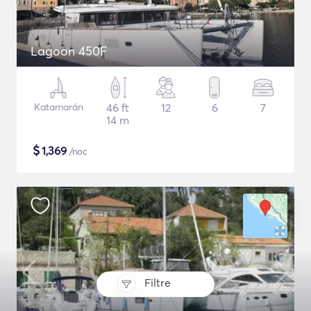
Lagoon 450F
Katamarán
46 ft
12
6
7
14 m
$
1,369
/noc
Filtre