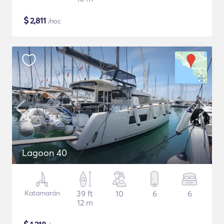
$
2,811
/noc
Lagoon 40
Katamarán
39 ft
10
6
6
12 m