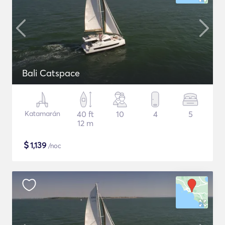
Bali Catspace
Katamarán
40 ft
10
4
5
12 m
$
1,139
/noc