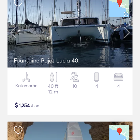
Fountaine Pajot Lucia 40
Katamarán
40 ft
10
4
4
12 m
$
1,254
/noc