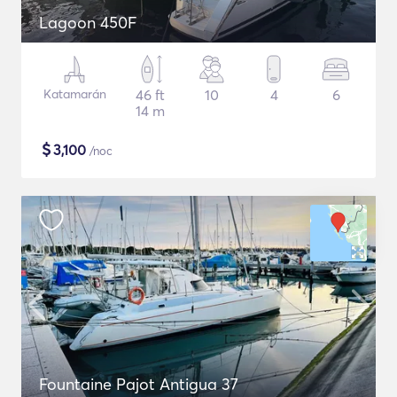
Lagoon 450F
Katamarán
46 ft
10
4
6
14 m
$
3,100
/noc
Fountaine Pajot Antigua 37