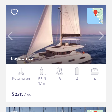
Lagoon 55
Katamarán
55 ft
8
4
4
17 m
$
2,715
/noc