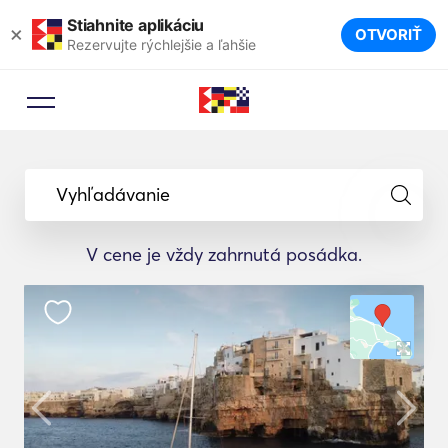
Stiahnite aplikáciu
×
OTVORIŤ
Rezervujte rýchlejšie a ľahšie
Vyhľadávanie
V cene je vždy zahrnutá posádka.