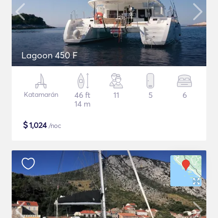
Lagoon 450 F
Katamarán
46 ft
11
5
6
14 m
$
1,024
/noc