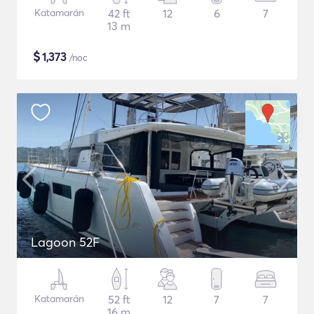
Katamarán
42 ft
12
6
7
13 m
$
1,373
/noc
Lagoon 52F
Katamarán
52 ft
12
7
7
16 m