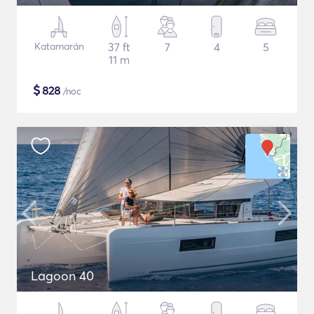
Katamarán
37 ft
7
4
5
11 m
$
828
/noc
Lagoon 40