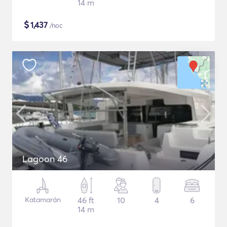
14 m
$
1,437
/noc
Lagoon 46
Katamarán
46 ft
10
4
6
14 m