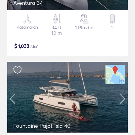
Aventura 34
Katamarán
34 ft
1 Plavba
2
10 m
$
1,033
/deň
Fountaine Pajot Isla 40