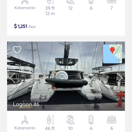
Katamarán
39 ft
12
6
7
12 m
$
1,251
/noc
Lagoon 46
Katamarán
46 ft
10
6
6