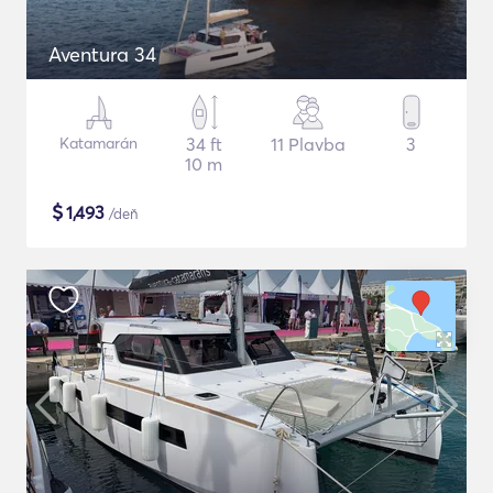
Aventura 34
Katamarán
34 ft
11 Plavba
3
10 m
$
1,493
/deň