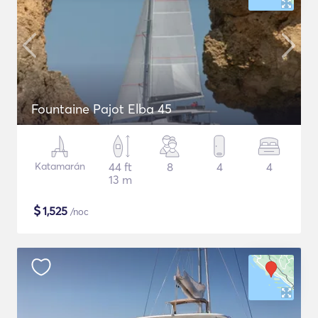
Fountaine Pajot Elba 45
Katamarán
44 ft
8
4
4
13 m
$
1,525
/noc