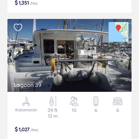
$
1,351
/noc
Lagoon 39
Katamarán
39 ft
10
6
6
12 m
$
1,027
/noc