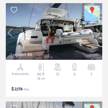
Lagoon 46
Katamarán
46 ft
12
6
7
14 m
$
2,178
/noc