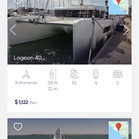
Lagoon 40
Katamarán
39 ft
10
5
5
12 m
$
1,122
/noc