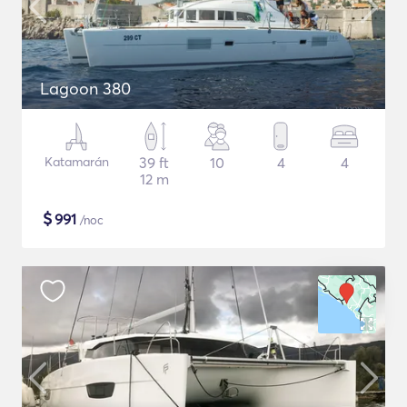
Lagoon 380
Katamarán
39 ft
10
4
4
12 m
$
991
/noc