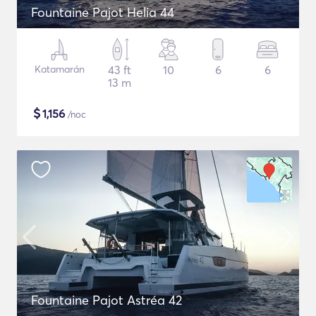
Fountaine Pajot Helia 44
Katamarán
43 ft
10
6
6
13 m
$
1,156
/noc
Fountaine Pajot Astréa 42