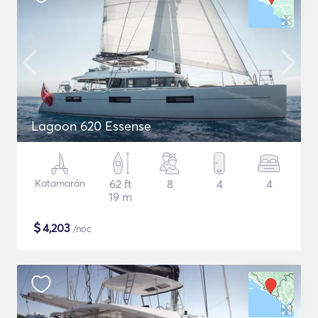
Lagoon 620 Essense
Katamarán
62 ft
8
4
4
19 m
$
4,203
/noc