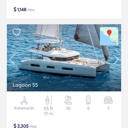
$
1,148
/noc
Lagoon 55
Katamarán
55 ft
10
5
7
17 m
$
3,305
/noc