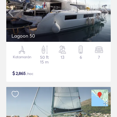
Lagoon 50
Katamarán
50 ft
13
6
7
15 m
$
2,865
/noc