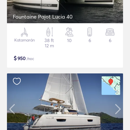
Fountaine Pajot Lucia 40
Katamarán
38 ft
10
6
6
12 m
$
950
/noc