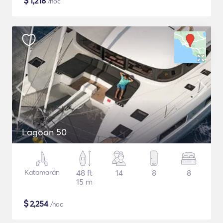
$
1,218
/noc
Lagoon 50
Katamarán
48 ft
14
8
8
15 m
$
2,254
/noc