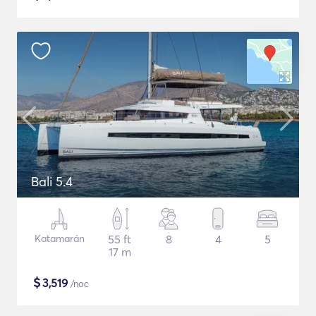
Bali 5.4
Katamarán
55 ft
8
4
5
17 m
$
3,519
/noc