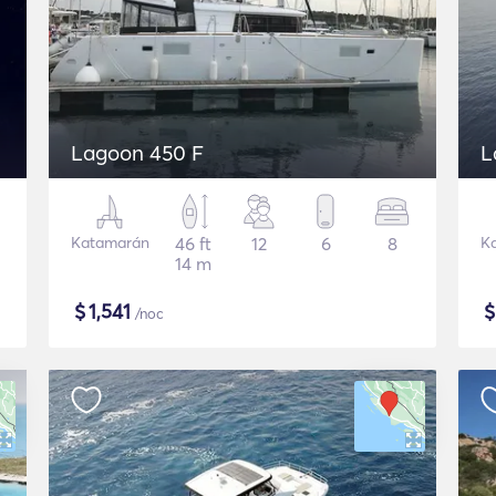
Lagoon 450 F
L
Katamarán
46 ft
12
6
8
K
14 m
$
1,541
/noc