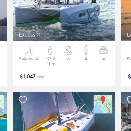
Excess 11
L
Katamarán
37 ft
8
4
4
K
11 m
$
1,047
/noc