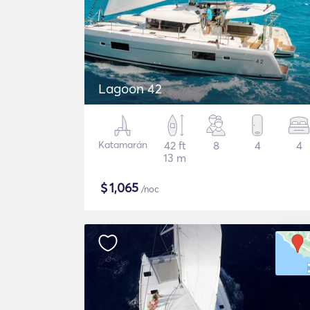
Lagoon 42
Katamarán
42 ft
8
4
4
13 m
$
1,065
/noc