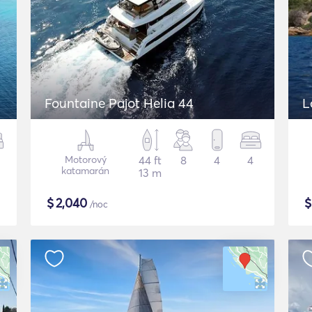
Fountaine Pajot Helia 44
L
Motorový
44 ft
8
4
4
katamarán
13 m
$
2,040
/noc