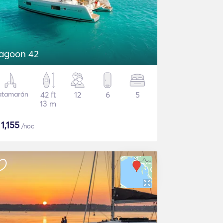
agoon 42
atamarán
42 ft
12
6
5
13 m
$
1,155
/noc