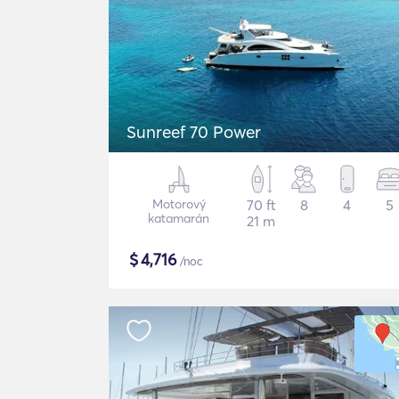
Sunreef 70 Power
Motorový
70 ft
8
4
5
katamarán
21 m
$
4,716
/noc