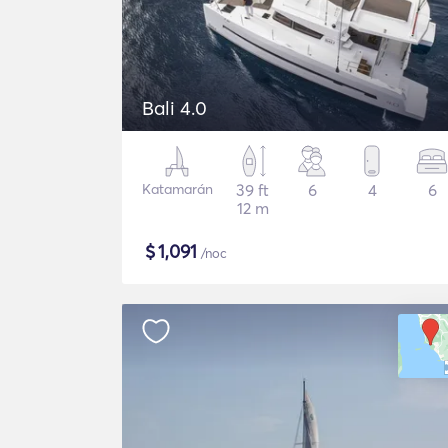
Bali 4.0
Katamarán
39 ft
6
4
6
12 m
$
1,091
/noc