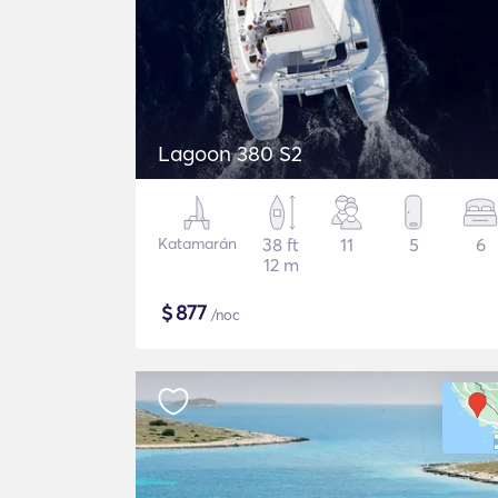
Lagoon 380 S2
Katamarán
38 ft
11
5
6
12 m
$
877
/noc