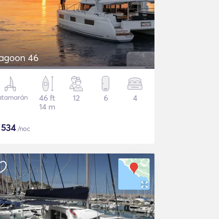
agoon 46
atamarán
46 ft
12
6
4
14 m
$
534
/noc