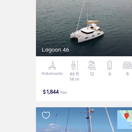
Lagoon 46
Katamarán
46 ft
12
6
8
14 m
$
1,844
/noc