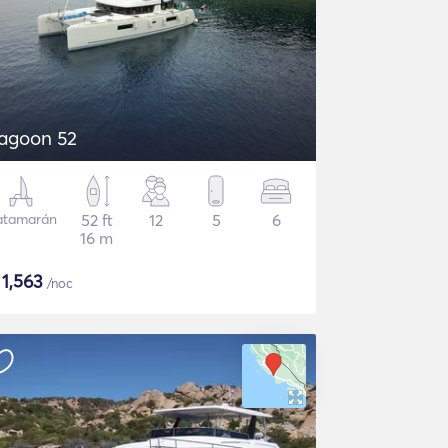
agoon 52
atamarán
52 ft
12
5
6
16 m
$
1,563
/noc