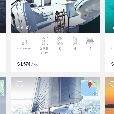
Bali 4.1
L
Katamarán
39 ft
8
4
4
K
12 m
$
1,574
/noc