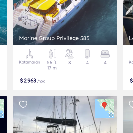
Marine Group Privilège 585
L
Katamarán
56 ft
8
4
4
K
17 m
$
2,963
/noc