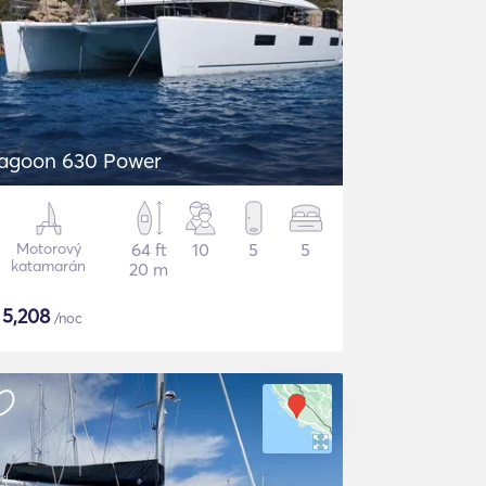
agoon 630 Power
Motorový
64 ft
10
5
5
katamarán
20 m
$
5,208
/noc