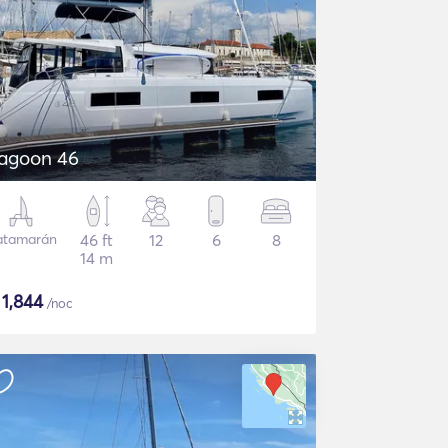
agoon 46
atamarán
46 ft
12
6
8
14 m
$
1,844
/noc