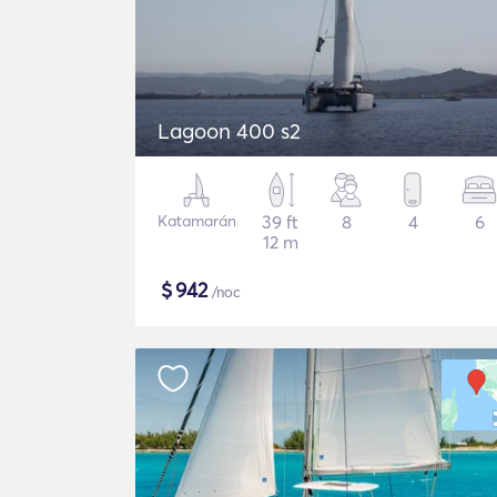
Lagoon 400 s2
Katamarán
39 ft
8
4
6
12 m
$
942
/noc