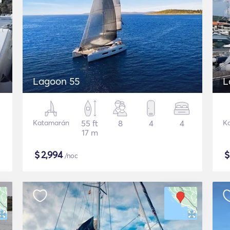
Lagoon 55
L
Katamarán
55 ft
8
4
4
K
17 m
$
2,994
/noc