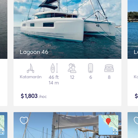
Lagoon 46
L
Katamarán
46 ft
12
6
8
K
14 m
$
1,803
/noc