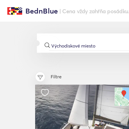
BednBlue
| Cena vždy zahŕňa posádku
Filtre