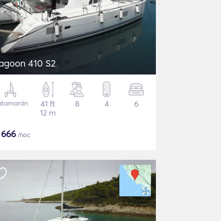
agoon 410 S2
atamarán
41 ft
8
4
6
12 m
$
666
/noc