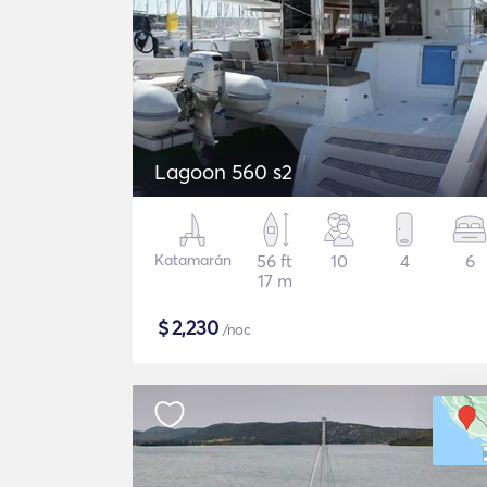
Lagoon 560 s2
Katamarán
56 ft
10
4
6
17 m
$
2,230
/noc