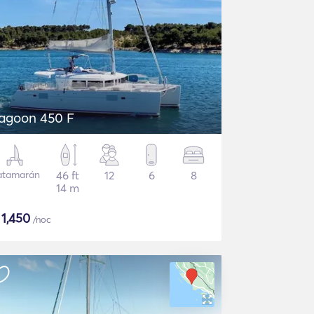
agoon 450 F
atamarán
46 ft
12
6
8
14 m
$
1,450
/noc