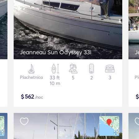
Jeanneau Sun Odyssey 33i
J
Plachetnica
33 ft
5
2
3
Pl
10 m
$
562
/noc