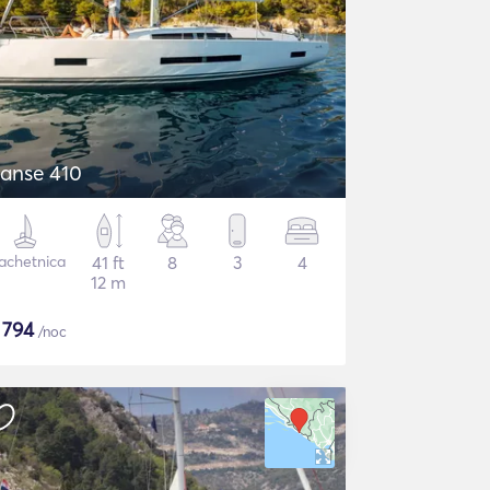
anse 410
achetnica
41 ft
8
3
4
12 m
$
794
/noc