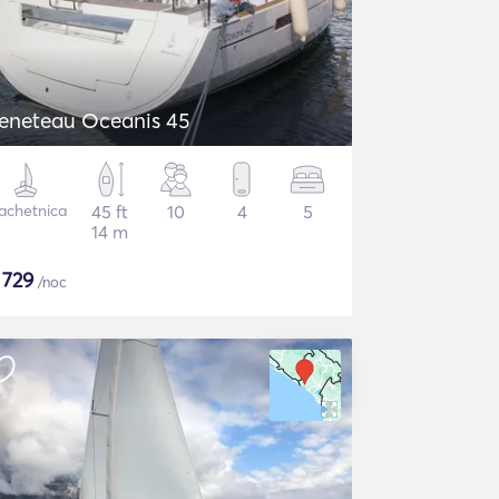
eneteau Oceanis 45
achetnica
45 ft
10
4
5
14 m
$
729
/noc