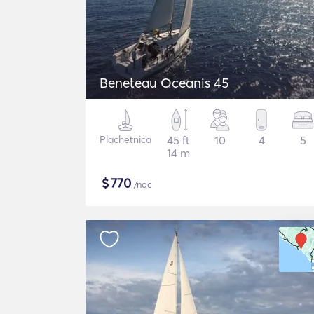
Beneteau Oceanis 45
Plachetnica
45 ft
10
4
5
14 m
$
770
/noc