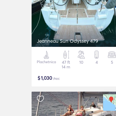
Jeanneau Sun Odyssey 479
Plachetnica
47 ft
10
4
5
14 m
$
1,030
/noc