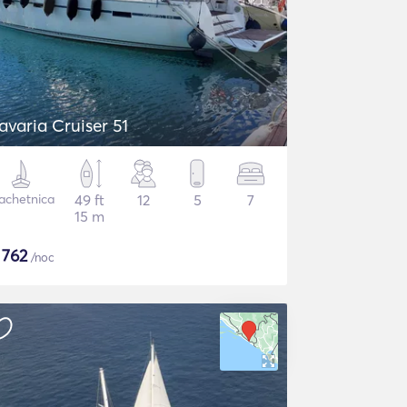
avaria Cruiser 51
achetnica
49 ft
12
5
7
15 m
$
762
/noc