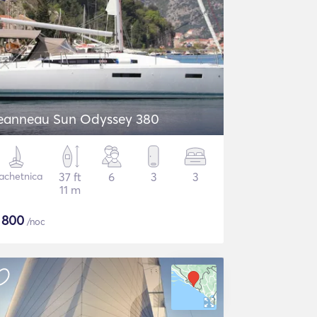
eanneau Sun Odyssey 380
achetnica
37 ft
6
3
3
11 m
$
800
/noc