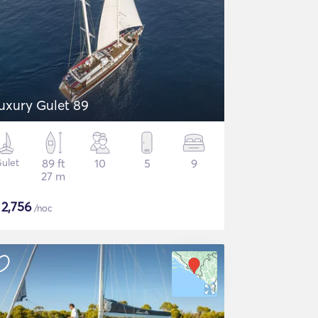
uxury Gulet 89
ulet
89 ft
10
5
9
27 m
$
2,756
/noc