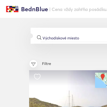
BednBlue
| Cena vždy zahŕňa posádku
Filtre