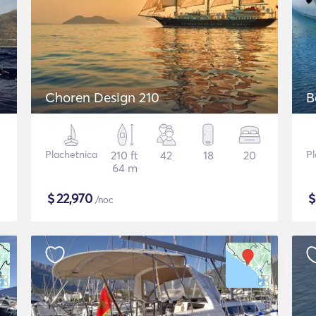
Choren Design 210
B
Plachetnica
210 ft
42
18
20
Pl
64 m
$
22,970
/noc