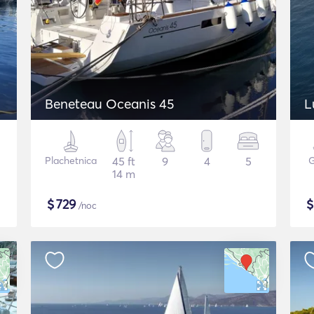
Beneteau Oceanis 45
L
Plachetnica
45 ft
9
4
5
G
14 m
$
729
/noc