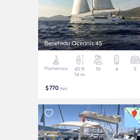
Beneteau Oceanis 45
Plachetnica
45 ft
10
4
5
14 m
$
770
/noc