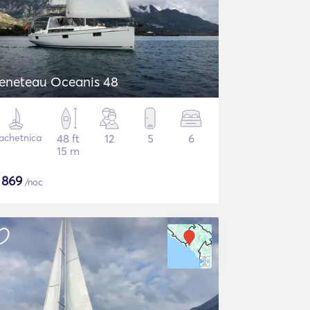
eneteau Oceanis 48
achetnica
48 ft
12
5
6
15 m
$
869
/noc