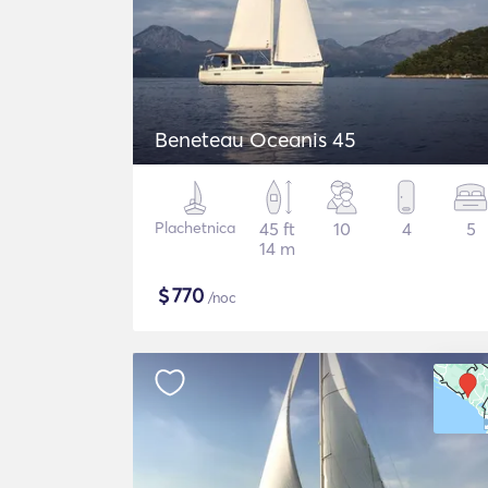
Beneteau Oceanis 45
Plachetnica
45 ft
10
4
5
14 m
$
770
/noc