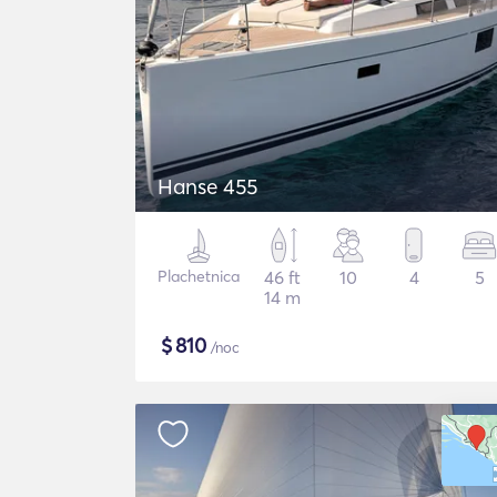
Hanse 455
Plachetnica
46 ft
10
4
5
14 m
$
810
/noc