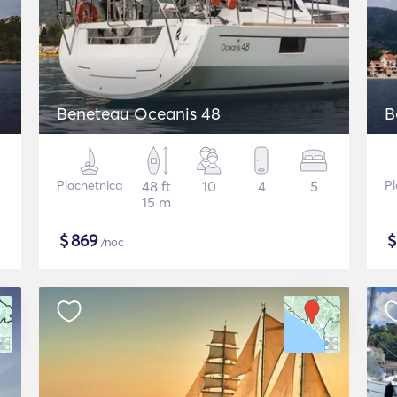
Beneteau Oceanis 48
B
Plachetnica
48 ft
10
4
5
Pl
15 m
$
869
/noc