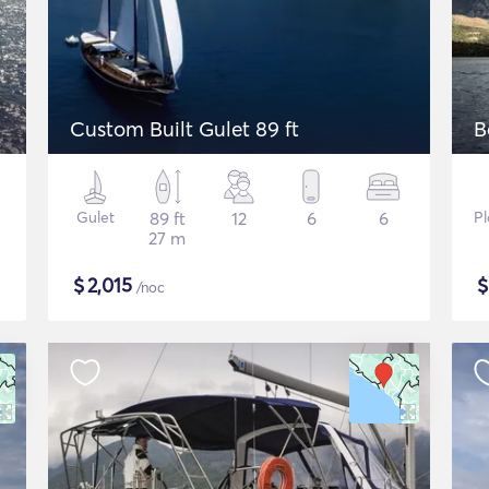
Custom Built Gulet 89 ft
B
Gulet
89 ft
12
6
6
Pl
27 m
$
2,015
/noc