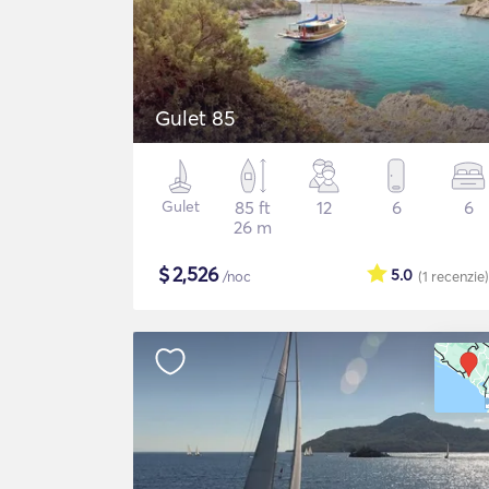
Gulet 85
Gulet
85 ft
12
6
6
26 m
$
2,526
5.0
/noc
(1
recenzie
)