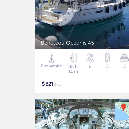
Beneteau Oceanis 45
Plachetnica
45 ft
6
3
3
14 m
$
621
/noc