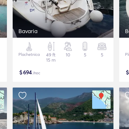
Bavaria
B
Plachetnica
49 ft
10
5
5
Pl
15 m
$
694
/noc