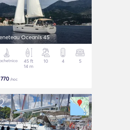
eneteau Oceanis 45
achetnica
45 ft
10
4
5
14 m
$
770
/noc