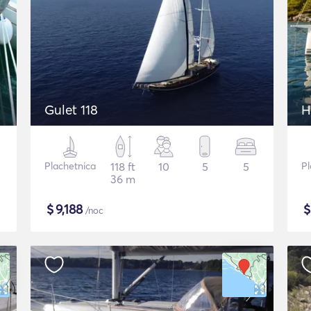
Gulet 118
H
Plachetnica
118 ft
10
5
5
Pl
36 m
$
9,188
/noc