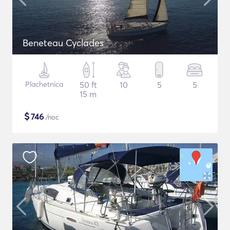
Beneteau Cyclades
Plachetnica
50 ft
10
5
5
15 m
$
746
/noc