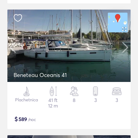
Beneteau Oceanis 41
Plachetnica
41 ft
8
3
3
12 m
$
589
/noc