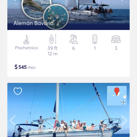
Alemán Bavaria
Plachetnica
39 ft
6
1
3
12 m
$
545
/noc