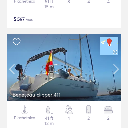
Plachetnica
51 ft
8
4
4
15 m
$
597
/noc
Beneteau clipper 411
Plachetnica
41 ft
4
2
2
12 m