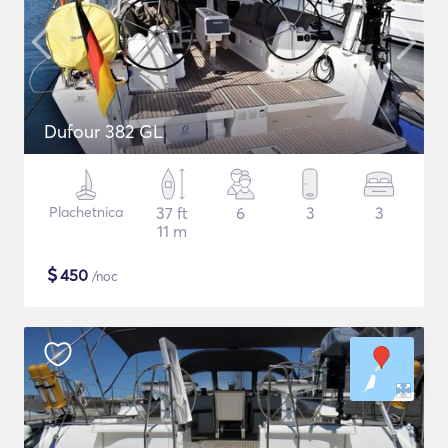
Dufour 382 GL
Plachetnica
37 ft
6
3
3
11 m
$
450
/noc