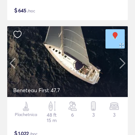
$
645
/noc
Beneteau First 47.7
Plachetnica
48 ft
6
3
3
15 m
$
1,022
/noc