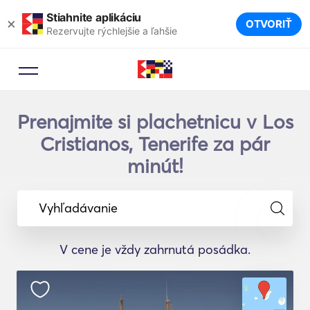
Stiahnite aplikáciu
×
OTVORIŤ
Rezervujte rýchlejšie a ľahšie
Prenajmite si plachetnicu v Los
Cristianos, Tenerife za pár
minút!
Vyhľadávanie
V cene je vždy zahrnutá posádka.