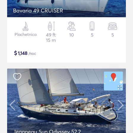
Bavaria 49 CRUISER
Plachetnica
49 ft
10
5
5
15 m
$
1,148
/noc
Jeanneau Sun Odyssey 52.2