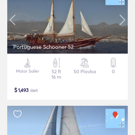
Portuguese Schooner 52
Motor Sailer
52 ft
50 Plavba
0
16 m
$
1,493
/deň