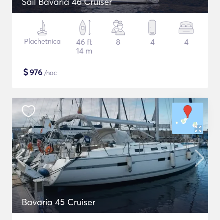
Sail Bavaria 46 Cruiser
Plachetnica
46 ft
8
4
4
14 m
$
976
/noc
Bavaria 45 Cruiser