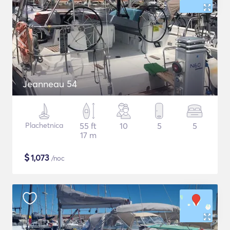
Jeanneau 54
Plachetnica
55 ft
10
5
5
17 m
$
1,073
/noc