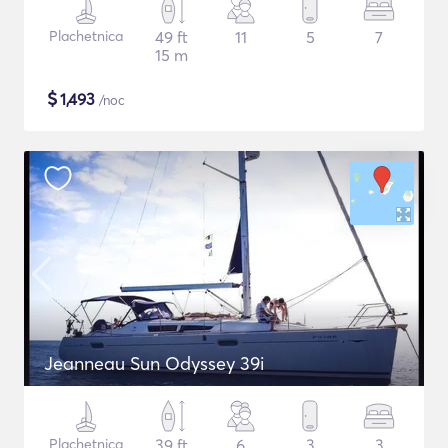
Plachetnica
49 ft
11
5
7
15 m
$
1,493
/noc
Jeanneau Sun Odyssey 39i
Plachetnica
39 ft
6
3
3