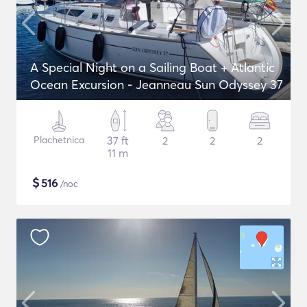
A Special Night on a Sailing Boat + Atlantic
Ocean Excursion - Jeanneau Sun Odyssey 37
Plachetnica
37 ft
2
2
2
11 m
$
516
/noc