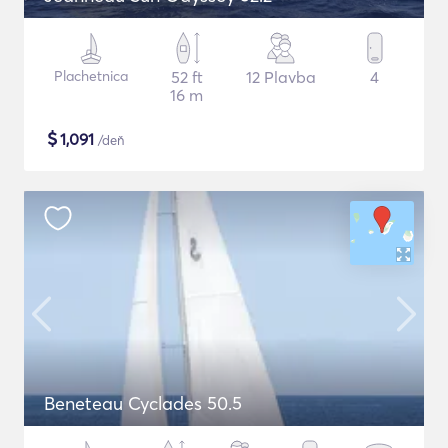
Plachetnica
52 ft
12 Plavba
4
16 m
$
1,091
/deň
Beneteau Cyclades 50.5