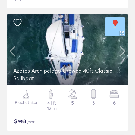
Azores Archipelago Crewed 40ft Classic
Sailboat
Plachetnica
41 ft
5
3
6
12 m
$
953
/noc