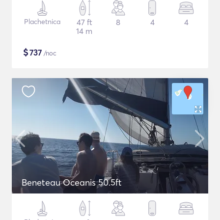
Plachetnica
47 ft
8
4
4
14 m
$
737
/noc
Beneteau Oceanis 50.5ft