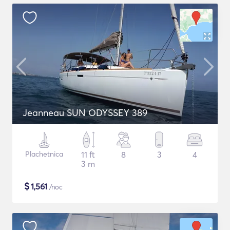
Jeanneau SUN ODYSSEY 389
Plachetnica
11 ft
8
3
4
3 m
$
1,561
/noc