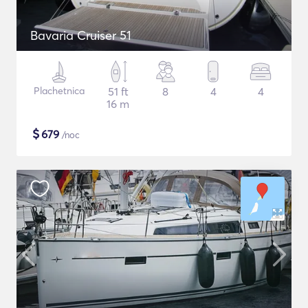
Bavaria Cruiser 51
Plachetnica
51 ft
8
4
4
16 m
$
679
/noc