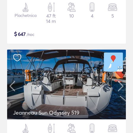
Plachetnica
47 ft
10
4
5
14 m
$
647
/noc
Jeanneau Sun Odyssey 519