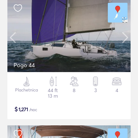
Pogo 44
Plachetnica
44 ft
8
3
4
13 m
$
1,271
/noc