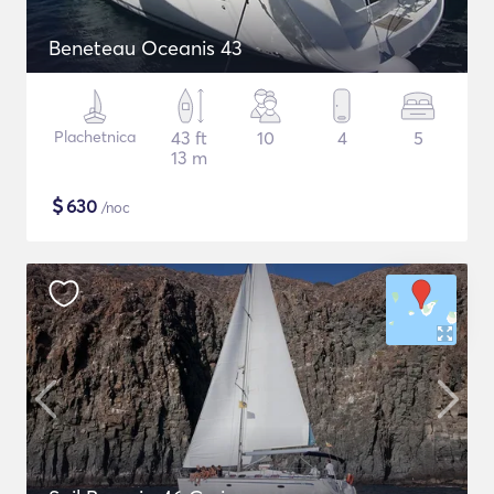
Beneteau Oceanis 43
Plachetnica
43 ft
10
4
5
13 m
$
630
/noc