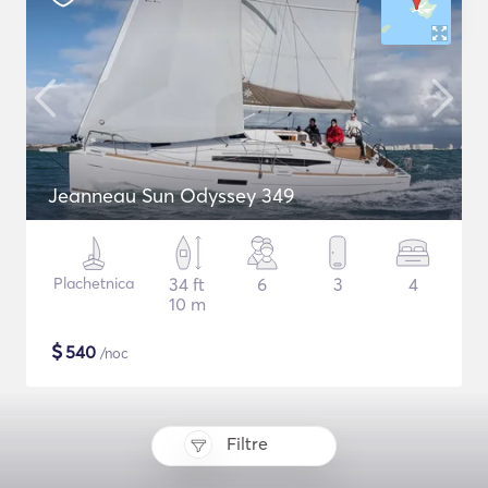
Jeanneau Sun Odyssey 349
Plachetnica
34 ft
6
3
4
10 m
$
540
/noc
Filtre