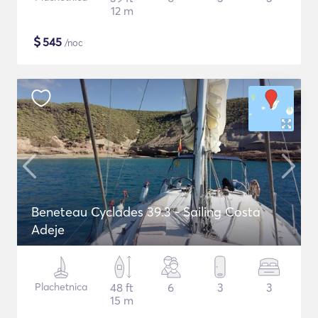
12 m
$
545
/noc
Beneteau Cyclades 39.3 - Sailing Costa
Adeje
Plachetnica
48 ft
6
3
3
15 m