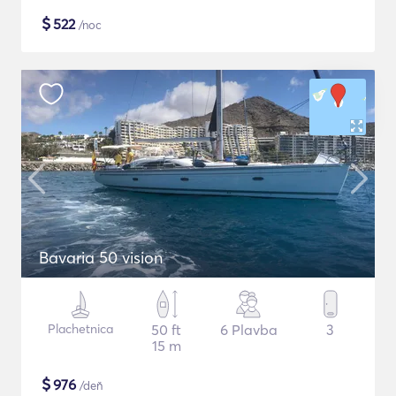
$
522
/noc
Bavaria 50 vision
Plachetnica
50 ft
6 Plavba
3
15 m
$
976
/deň