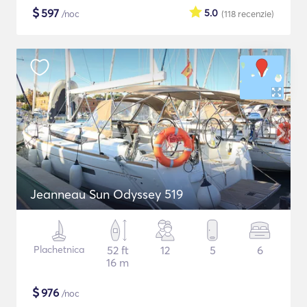
$
597
5.0
/noc
(118
recenzie
)
Jeanneau Sun Odyssey 519
Plachetnica
52 ft
12
5
6
16 m
$
976
/noc