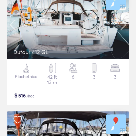
Dufour 412 GL
Plachetnica
42 ft
6
3
3
13 m
$
516
/noc