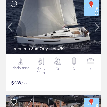
Jeanneau Sun Odyssey 490
Plachetnica
47 ft
12
5
7
14 m
$
983
/noc