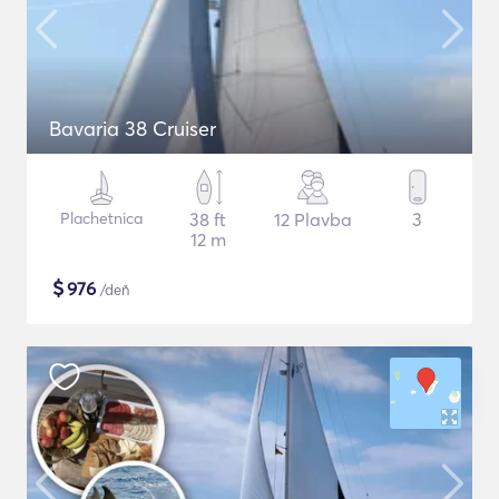
Bavaria 38 Cruiser
Plachetnica
38 ft
12 Plavba
3
12 m
$
976
/deň