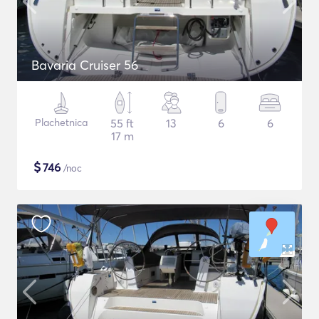
Bavaria Cruiser 56
Plachetnica
55 ft
13
6
6
17 m
$
746
/noc