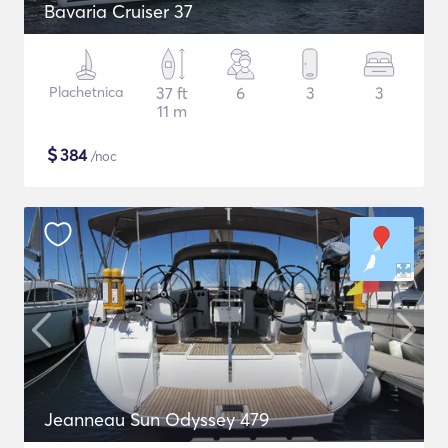
Bavaria Cruiser 37
Plachetnica
37 ft
6
3
3
11 m
$
384
/noc
Jeanneau Sun Odyssey 479