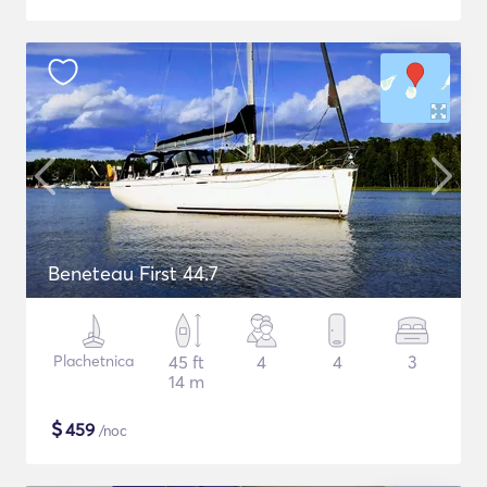
Beneteau First 44.7
Plachetnica
45 ft
4
4
3
14 m
$
459
/noc