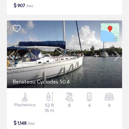
$
907
/noc
Beneteau Cyclades 50.4
Plachetnica
52 ft
8
4
4
16 m
$
1,148
/noc