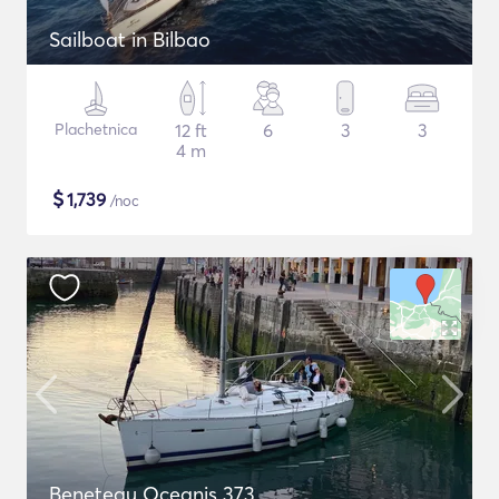
Sailboat in Bilbao
Plachetnica
12 ft
6
3
3
4 m
$
1,739
/noc
Beneteau Oceanis 373