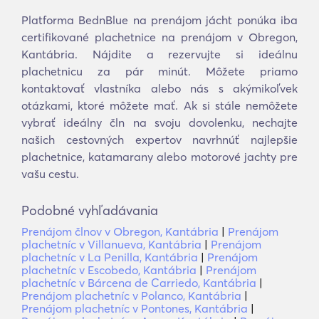
Platforma BednBlue na prenájom jácht ponúka iba
certifikované plachetnice na prenájom v Obregon,
Kantábria. Nájdite a rezervujte si ideálnu
plachetnicu za pár minút. Môžete priamo
kontaktovať vlastníka alebo nás s akýmikoľvek
otázkami, ktoré môžete mať. Ak si stále nemôžete
vybrať ideálny čln na svoju dovolenku, nechajte
našich cestovných expertov navrhnúť najlepšie
plachetnice, katamarany alebo motorové jachty pre
vašu cestu.
Podobné vyhľadávania
Prenájom člnov v Obregon, Kantábria
|
Prenájom
plachetníc v Villanueva, Kantábria
|
Prenájom
plachetníc v La Penilla, Kantábria
|
Prenájom
plachetníc v Escobedo, Kantábria
|
Prenájom
plachetníc v Bárcena de Carriedo, Kantábria
|
Prenájom plachetníc v Polanco, Kantábria
|
Prenájom plachetníc v Pontones, Kantábria
|