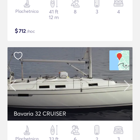
Plachetnica
41 ft
8
3
4
12 m
$
712
/noc
Bavaria 32 CRUISER
Plachetnica
32 ft
6
2
3