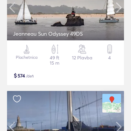
Jeanneau Sun Odyssey 49DS
Plachetnica
49 ft
12 Plavba
4
15 m
$
574
/deň