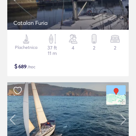
Catalan Furia
Plachetnica
37 ft
4
2
2
11 m
$
689
/noc