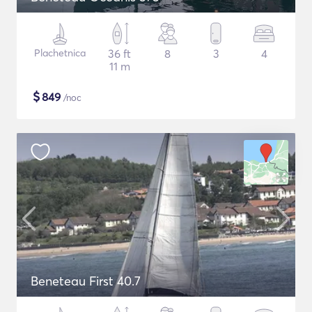
Plachetnica
36 ft
8
3
4
11 m
$
849
/noc
Beneteau First 40.7