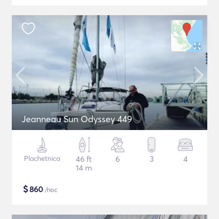
Jeanneau Sun Odyssey 449
Plachetnica
46 ft
6
3
4
14 m
$
860
/noc