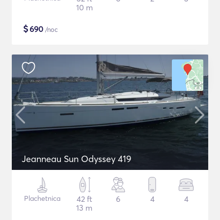
10 m
$
690
/noc
Jeanneau Sun Odyssey 419
Plachetnica
42 ft
6
4
4
13 m