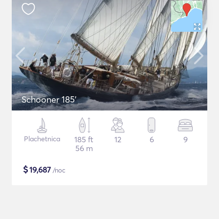
Schooner 185'
Plachetnica
185 ft
12
6
9
56 m
$
19,687
/noc