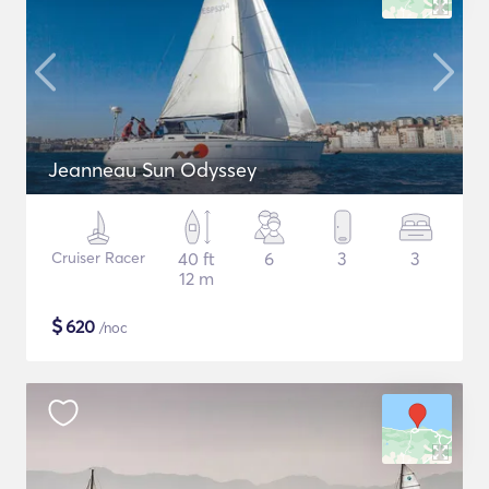
Jeanneau Sun Odyssey
Cruiser Racer
40 ft
6
3
3
12 m
$
620
/noc