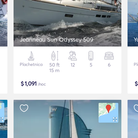
Jeanneau Sun Odyssey 509
Y
Plachetnica
50 ft
12
5
6
Pl
15 m
$
1,091
/noc