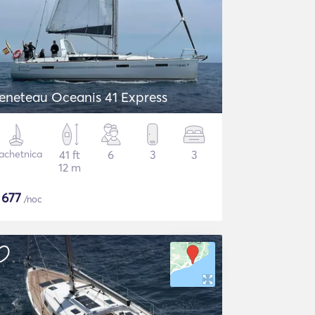
eneteau Oceanis 41 Express
achetnica
41 ft
6
3
3
12 m
$
677
/noc