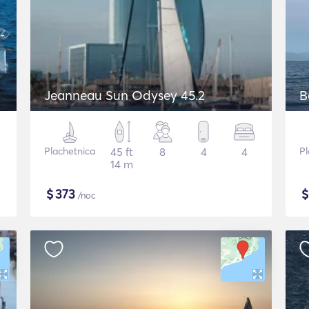
Jeanneau Sun Odysey 45.2
B
Plachetnica
45 ft
8
4
4
Pl
14 m
$
373
/noc