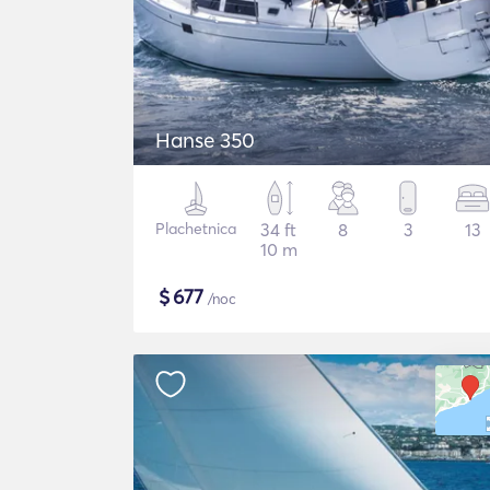
Hanse 350
Plachetnica
34 ft
8
3
13
10 m
$
677
/noc