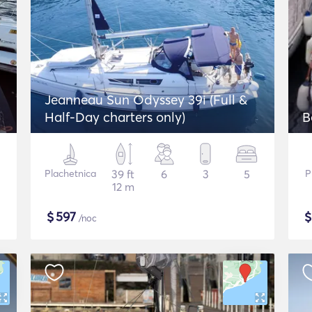
Jeanneau Sun Odyssey 39i (Full &
Half-Day charters only)
B
Plachetnica
39 ft
6
3
5
P
12 m
$
597
/noc