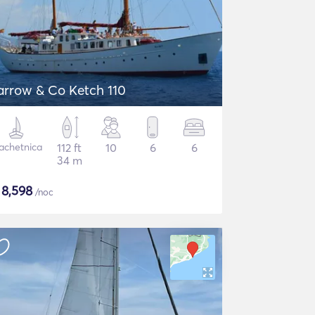
arrow & Co Ketch 110
achetnica
112 ft
10
6
6
34 m
$
8,598
/noc