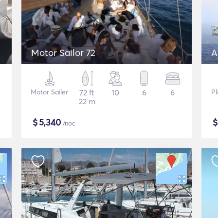
Motor Sailor 72
A
Motor Sailer
72 ft
10
6
6
Pl
22 m
$
5,340
/noc