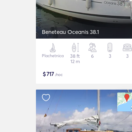
Beneteau Oceanis 38.1
Plachetnica
38 ft
6
3
3
12 m
$
717
/noc