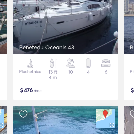
Beneteau Oceanis 43
B
Plachetnica
13 ft
10
4
6
Pl
4 m
$
476
/noc