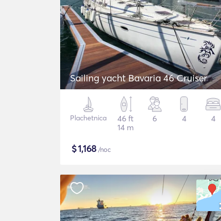
Sailing yacht Bavaria 46 Cruiser
Plachetnica
46 ft
6
4
4
14 m
$
1,168
/noc