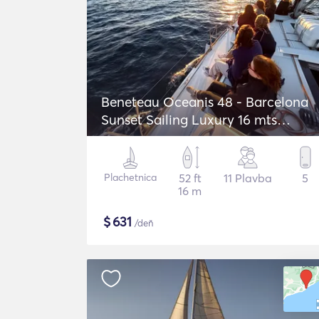
Beneteau Oceanis 48 - Barcelona
Sunset Sailing Luxury 16 mts
Sailboat
Plachetnica
52 ft
11 Plavba
5
16 m
$
631
/deň