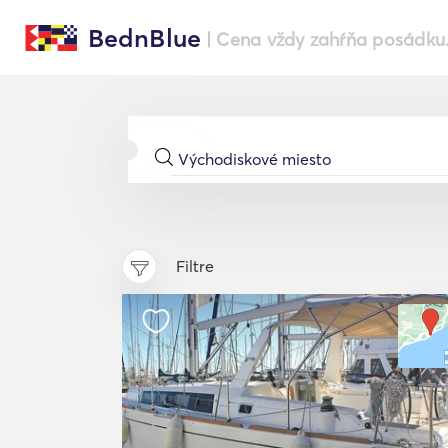
BednBlue
| Cena vždy zahŕňa posádku
Filtre