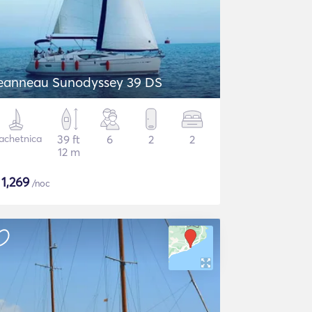
eanneau Sunodyssey 39 DS
achetnica
39 ft
6
2
2
12 m
$
1,269
/noc