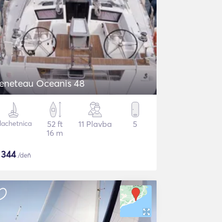
eneteau Oceanis 48
lachetnica
52 ft
11 Plavba
5
16 m
$
344
/deň