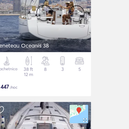
eneteau Oceanis 38
achetnica
38 ft
8
3
5
12 m
$
447
/noc