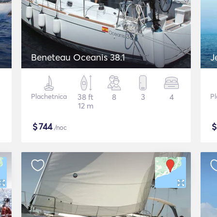
Beneteau Oceanis 38.1
J
Plachetnica
38 ft
8
3
4
Pl
12 m
$
744
/noc