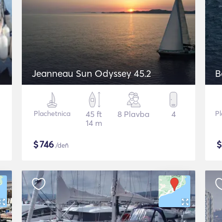
Jeanneau Sun Odyssey 45.2
B
Plachetnica
45 ft
8 Plavba
4
Pl
14 m
$
746
/deň