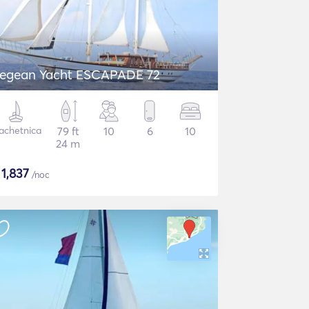
egean Yacht ESCAPADE 72
achetnica
79 ft
10
6
10
24 m
$
1,837
/noc