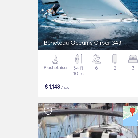
Beneteau Oceanis Clíper 343
Plachetnica
34 ft
6
2
3
10 m
$
1,148
/noc