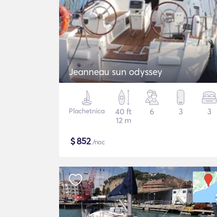
Jeanneau sun odyssey
Plachetnica
40 ft
6
3
3
12 m
$
852
/noc