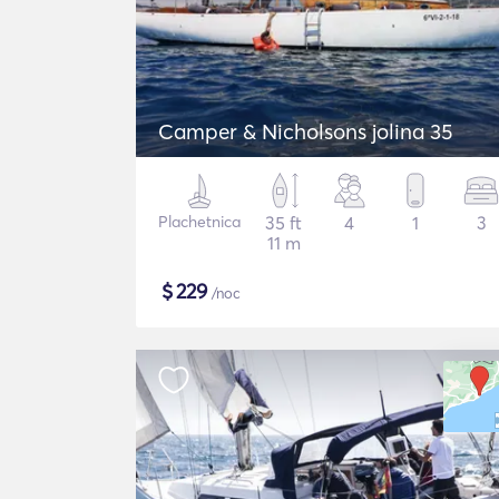
Camper & Nicholsons jolina 35
Plachetnica
35 ft
4
1
3
11 m
$
229
/noc