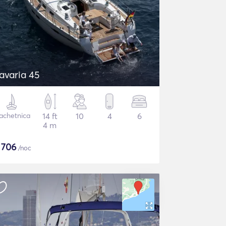
avaria 45
achetnica
14 ft
10
4
6
4 m
$
706
/noc