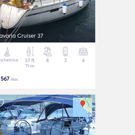
avaria Cruiser 37
achetnica
37 ft
8
3
4
11 m
$
567
/noc