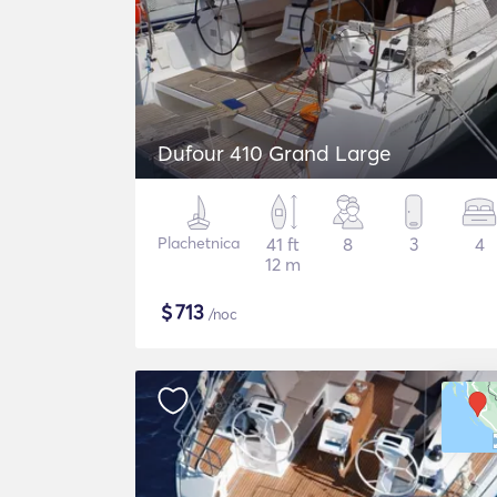
Dufour 410 Grand Large
Plachetnica
41 ft
8
3
4
12 m
$
713
/noc