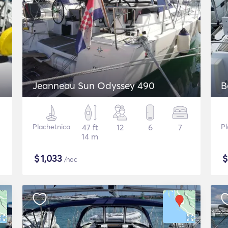
Jeanneau Sun Odyssey 490
B
Plachetnica
47 ft
12
6
7
Pl
14 m
$
1,033
/noc