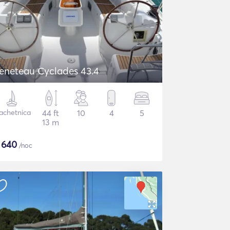
eneteau Cyclades 43.4
achetnica
44 ft
10
4
5
13 m
$
640
/noc