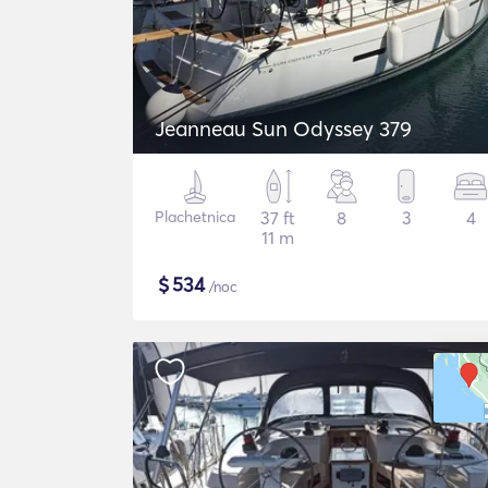
Jeanneau Sun Odyssey 379
Plachetnica
37 ft
8
3
4
11 m
$
534
/noc