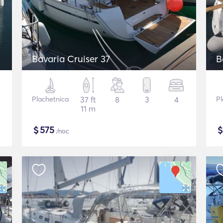
Bavaria Cruiser 37
B
Plachetnica
37 ft
8
3
4
Pl
11 m
$
575
/noc