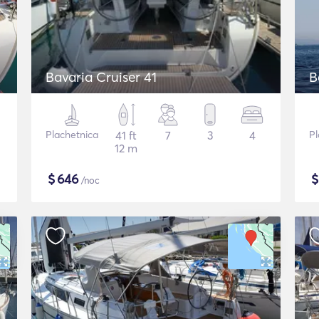
Bavaria Cruiser 41
B
Plachetnica
41 ft
7
3
4
Pl
12 m
$
646
/noc