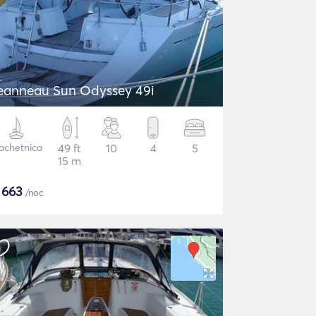
eanneau Sun Odyssey 49i
achetnica
49 ft
10
4
5
15 m
$
663
/noc