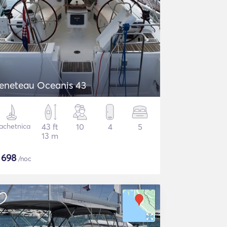
eneteau Oceanis 43
achetnica
43 ft
10
4
5
13 m
$
698
/noc