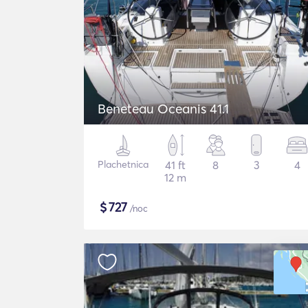
Beneteau Oceanis 41.1
Plachetnica
41 ft
8
3
4
12 m
$
727
/noc