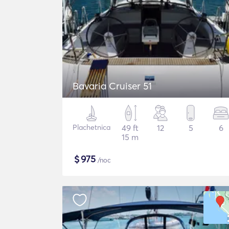
Bavaria Cruiser 51
Plachetnica
49 ft
12
5
6
15 m
$
975
/noc