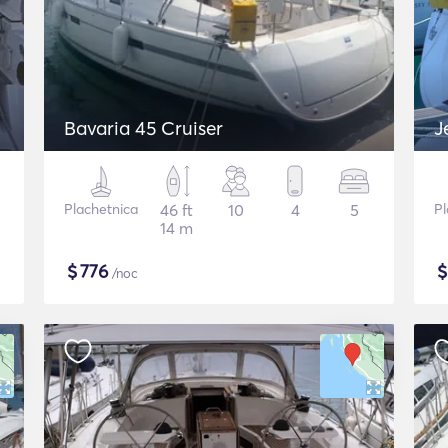
Bavaria 45 Cruiser
J
Plachetnica
46 ft
10
4
5
Pl
14 m
$
776
/noc