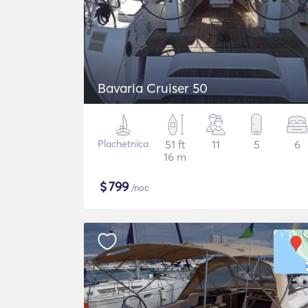
Bavaria Cruiser 50
Plachetnica
51 ft
11
5
6
16 m
$
799
/noc