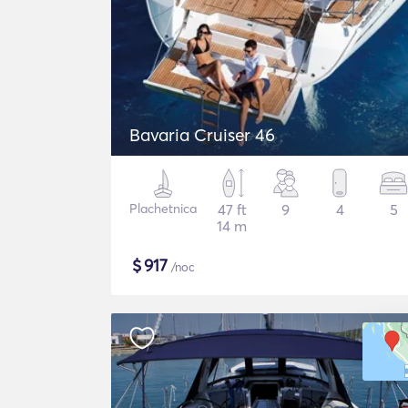
Bavaria Cruiser 46
Plachetnica
47 ft
9
4
5
14 m
$
917
/noc