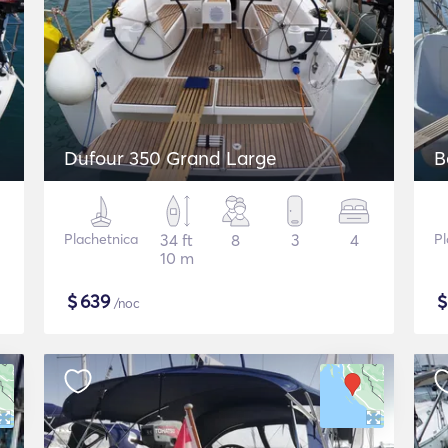
Dufour 350 Grand Large
B
Plachetnica
34 ft
8
3
4
Pl
10 m
$
639
/noc