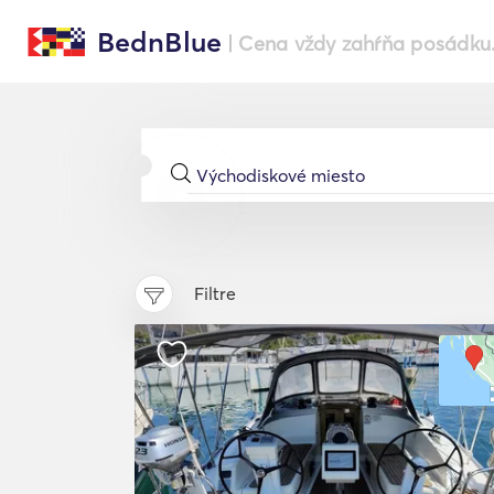
BednBlue
| Cena vždy zahŕňa posádku
Filtre