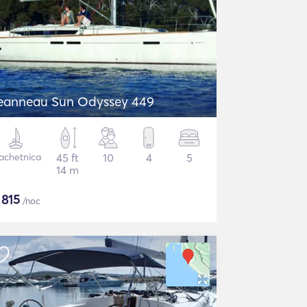
eanneau Sun Odyssey 449
achetnica
45 ft
10
4
5
14 m
$
815
/noc