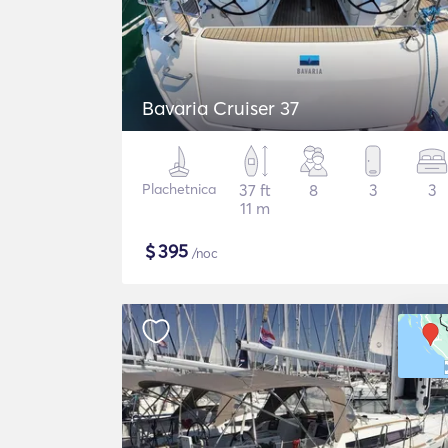
Bavaria Cruiser 37
Plachetnica
37 ft
8
3
3
11 m
$
395
/noc