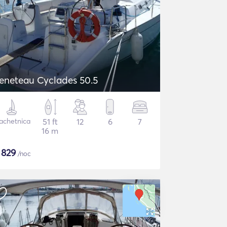
eneteau Cyclades 50.5
achetnica
51 ft
12
6
7
16 m
$
829
/noc