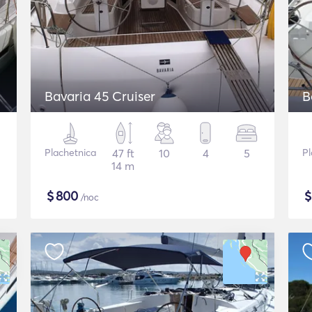
Bavaria 45 Cruiser
B
Plachetnica
47 ft
10
4
5
Pl
14 m
$
800
/noc