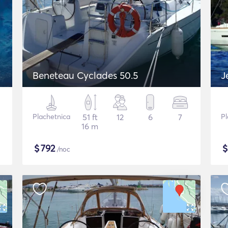
Beneteau Cyclades 50.5
J
Plachetnica
51 ft
12
6
7
Pl
16 m
$
792
/noc