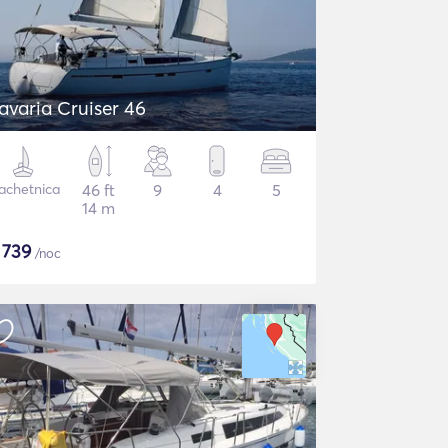
avaria Cruiser 46
achetnica
46 ft
9
4
5
14 m
$
739
/noc