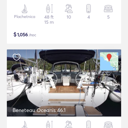
Plachetnica
48 ft
10
4
5
15 m
$
1,056
/noc
Beneteau Oceanis 46.1