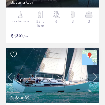
Bavaria C57
Plachetnica
53 ft
6
3
3
16 m
$
1,320
/noc
Dufour 39