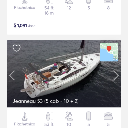
Plachetnica
54 ft
12
5
8
16 m
$
1,091
/noc
Jeanneau 53 (5 cab - 10 + 2)
Plachetnica
53 ft
10
5
5