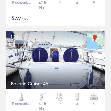
Plachetnica
47 ft
9
4
5
14 m
$
777
/noc
Bavaria Cruiser 46
Plachetnica
47 ft
9
4
5
14 m