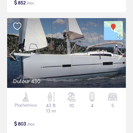
$
852
/noc
Dufour 430
Plachetnica
43 ft
10
4
5
13 m
$
803
/noc