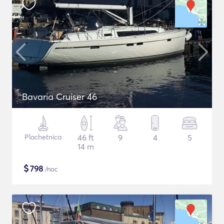
Bavaria Cruiser 46
Plachetnica
46 ft
9
4
5
14 m
$
798
/noc