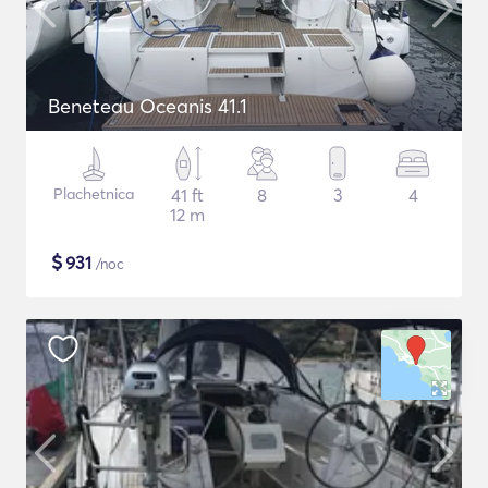
Beneteau Oceanis 41.1
Plachetnica
41 ft
8
3
4
12 m
$
931
/noc