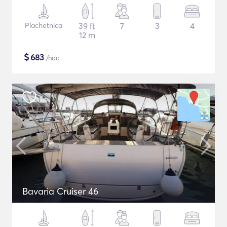
Plachetnica
39 ft
7
3
4
12 m
$
683
/noc
Bavaria Cruiser 46