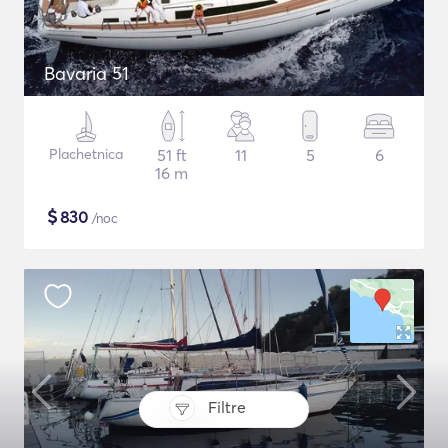
Bavaria 51
Plachetnica
51 ft
11
5
6
16 m
$
830
/noc
Filtre