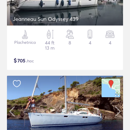
Jeanneau Sun Odyssey 439
Plachetnica
44 ft
8
4
4
13 m
$
705
/noc