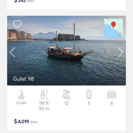
$
392
/noc
Gulet 98
Gulet
98 ft
12
5
6
30 m
$
4,019
/noc