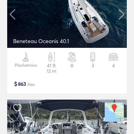
Beneteau Oceanis 40.1
Plachetnica
41 ft
8
3
4
12 m
$
863
/noc