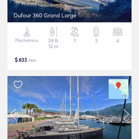
Dufour 360 Grand Large
Plachetnica
39 ft
7
3
4
12 m
$
833
/noc