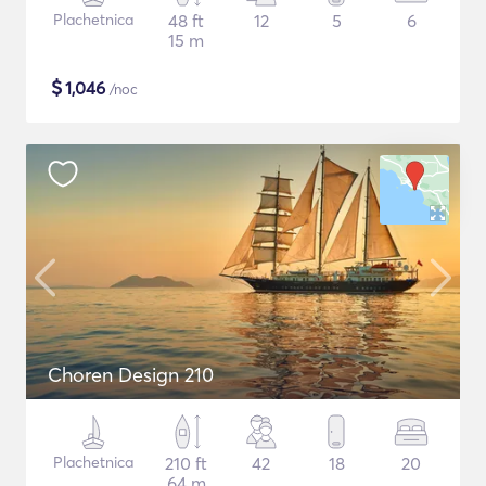
Plachetnica
48 ft
12
5
6
15 m
$
1,046
/noc
Choren Design 210
Plachetnica
210 ft
42
18
20
64 m