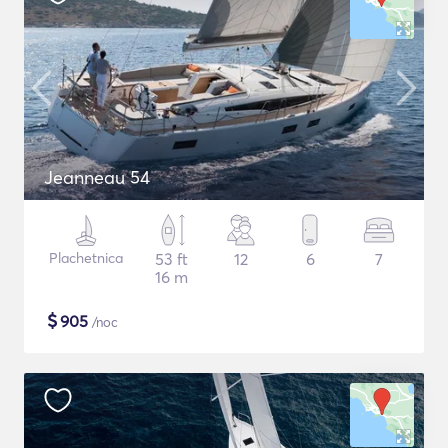
Jeanneau 54
Plachetnica
53 ft
12
6
7
16 m
$
905
/noc