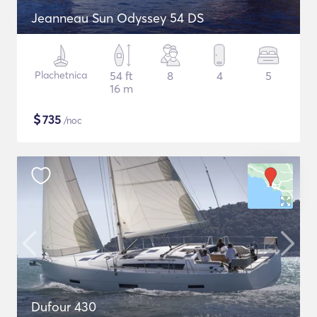
Jeanneau Sun Odyssey 54 DS
Plachetnica
54 ft
8
4
5
16 m
$
735
/noc
Dufour 430