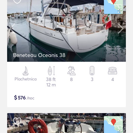
Beneteau Oceanis 38
Plachetnica
38 ft
8
3
4
12 m
$
576
/noc