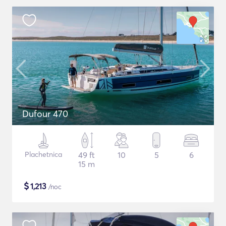
Dufour 470
Plachetnica
49 ft
10
5
6
15 m
$
1,213
/noc