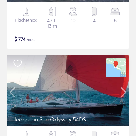
Plachetnica
43 ft
10
4
6
13 m
$
774
/noc
Jeanneau Sun Odyssey 54DS