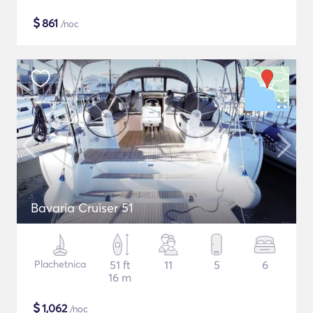
$
861
/noc
Bavaria Cruiser 51
Plachetnica
51 ft
11
5
6
16 m
$
1,062
/noc