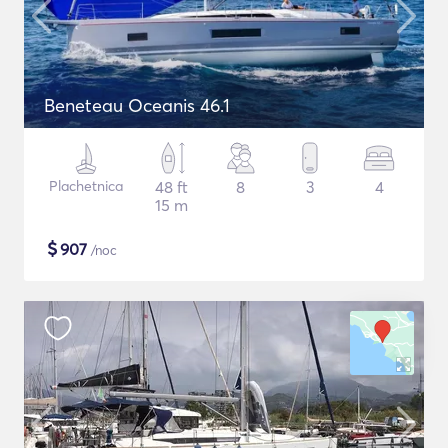
Beneteau Oceanis 46.1
Plachetnica
48 ft
8
3
4
15 m
$
907
/noc