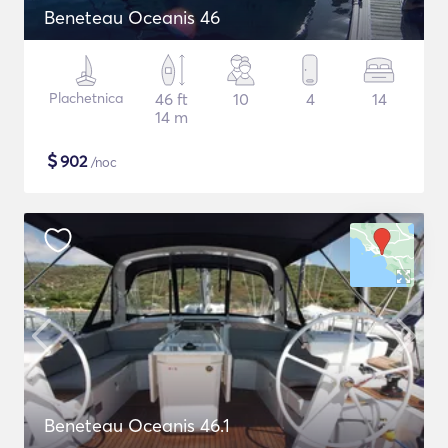
Beneteau Oceanis 46
Plachetnica
46 ft
10
4
14
14 m
$
902
/noc
Beneteau Oceanis 46.1