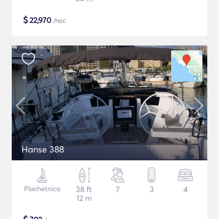
$
22,970
/noc
Hanse 388
Plachetnica
38 ft
7
3
4
12 m