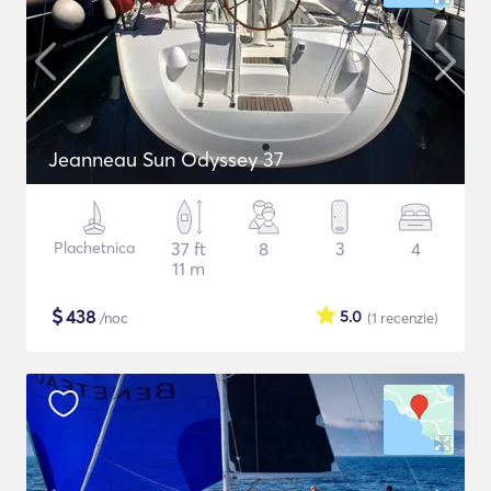
Jeanneau Sun Odyssey 37
Plachetnica
37 ft
8
3
4
11 m
$
438
5.0
/noc
(1
recenzie
)