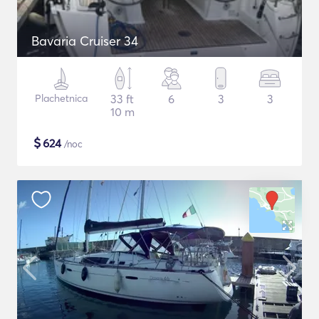
Bavaria Cruiser 34
Plachetnica
33 ft
6
3
3
10 m
$
624
/noc