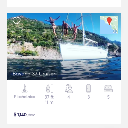
Bavaria 37 Cruiser
Plachetnica
37 ft
4
3
5
11 m
$
1,140
/noc