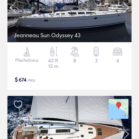
Jeanneau Sun Odyssey 43
Plachetnica
43 ft
8
3
4
13 m
$
674
/noc