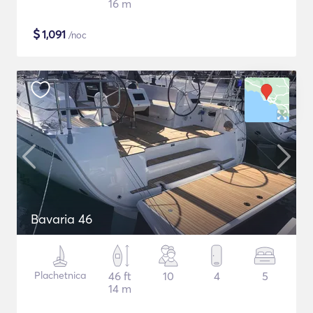
16 m
$
1,091
/noc
Bavaria 46
Plachetnica
46 ft
10
4
5
14 m