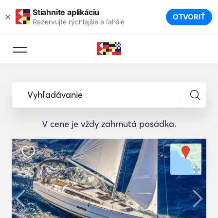
Stiahnite aplikáciu
×
OTVORIŤ
Rezervujte rýchlejšie a ľahšie
Vyhľadávanie
V cene je vždy zahrnutá posádka.