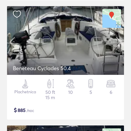
Beneteau Cyclades 50.4
Plachetnica
50 ft
10
5
6
15 m
$
885
/noc