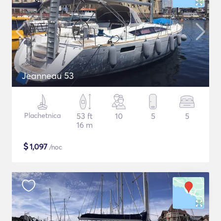
Jeanneau 53
Plachetnica
53 ft
10
5
5
16 m
$
1,097
/noc