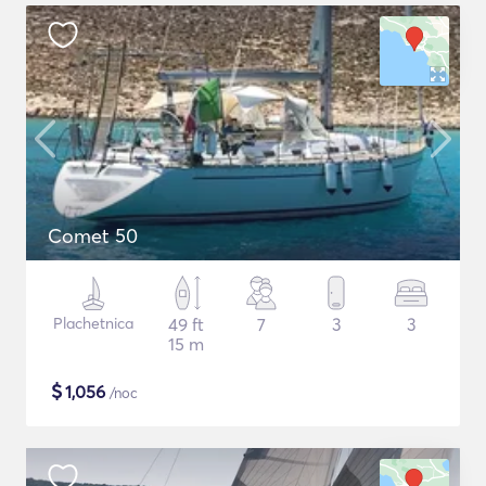
Comet 50
Plachetnica
49 ft
7
3
3
15 m
$
1,056
/noc