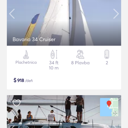
Bavaria 34 Cruiser
Plachetnica
34 ft
8 Plavba
2
10 m
$
918
/deň