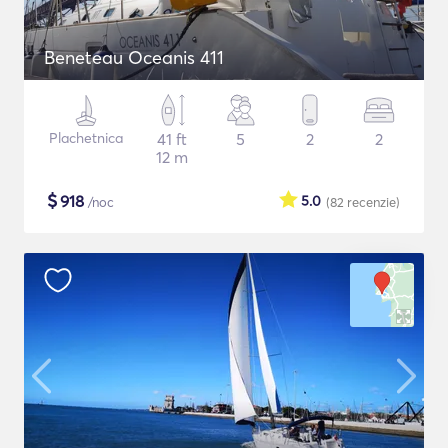
Beneteau Oceanis 411
Plachetnica
41 ft
5
2
2
12 m
$
918
5.0
/noc
(82
recenzie
)