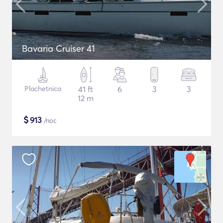
Bavaria Cruiser 41
Plachetnica
41 ft
6
3
3
12 m
$
913
/noc