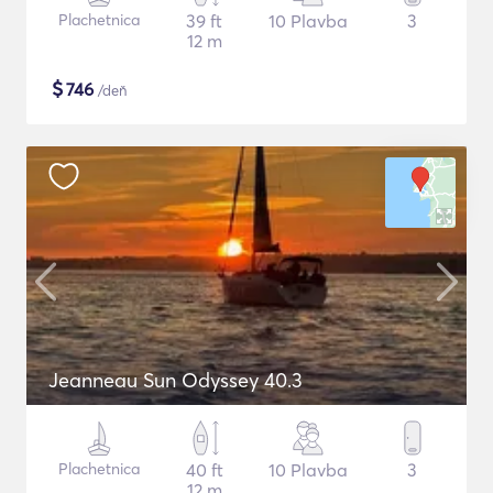
Plachetnica
39 ft
10 Plavba
3
12 m
$
746
/deň
Jeanneau Sun Odyssey 40.3
Plachetnica
40 ft
10 Plavba
3
12 m