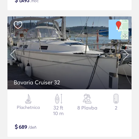
$
1,493
/noc
Bavaria Cruiser 32
Plachetnica
32 ft
8 Plavba
2
10 m
$
689
/deň