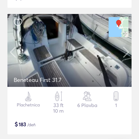
Beneteau First 31.7
Plachetnica
33 ft
6 Plavba
1
10 m
$
183
/deň