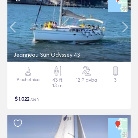
Jeanneau Sun Odyssey 43
Plachetnica
43 ft
12 Plavba
3
13 m
$
1,022
/deň