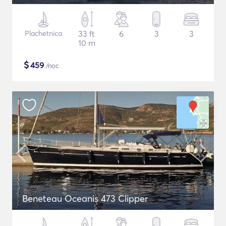
Plachetnica
33 ft
6
3
3
10 m
$
459
/noc
Beneteau Oceanis 473 Clipper