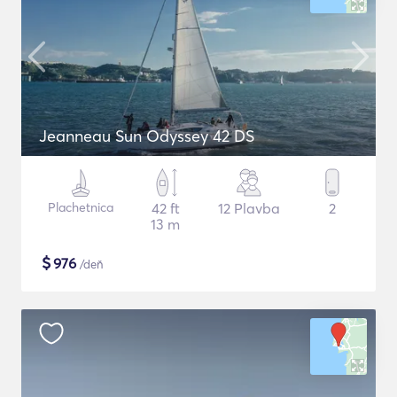
Jeanneau Sun Odyssey 42 DS
Plachetnica
42 ft
12 Plavba
2
13 m
$
976
/deň