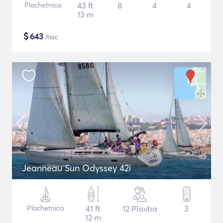
Plachetnica
43 ft
8
4
4
13 m
$
643
/noc
Jeanneau Sun Odyssey 42i
Plachetnica
41 ft
12 Plavba
3
12 m