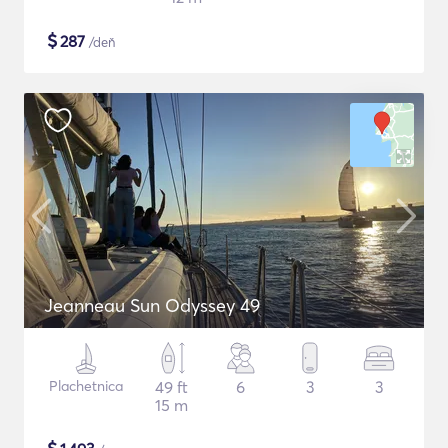
$
287
/deň
Jeanneau Sun Odyssey 49
Plachetnica
49 ft
6
3
3
15 m