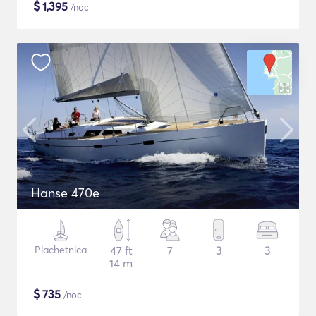
$
1,395
/noc
Hanse 470e
Plachetnica
47 ft
7
3
3
14 m
$
735
/noc