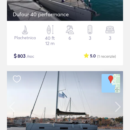
Dufour 40 performance
Plachetnica
40 ft
6
3
3
12 m
$
803
5.0
/noc
(1
recenzie
)