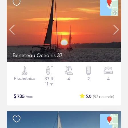
Beneteau Oceanis 37
Plachetnica
37 ft
4
2
4
11 m
$
735
5.0
/noc
(92
recenzie
)