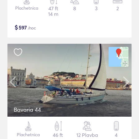
Plachetnica
47 ft
8
3
2
14 m
$
597
/noc
Bavaria 44
Plachetnica
46 ft
12 Plavba
4