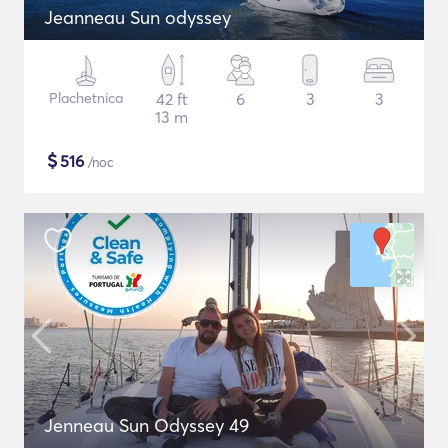
Jeanneau Sun odyssey
Plachetnica
42 ft
6
3
3
13 m
$
516
/noc
Jenneau Sun Odyssey 49