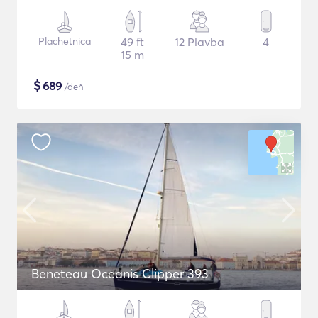
Plachetnica
49 ft
12 Plavba
4
15 m
$
689
/deň
Beneteau Oceanis Clipper 393