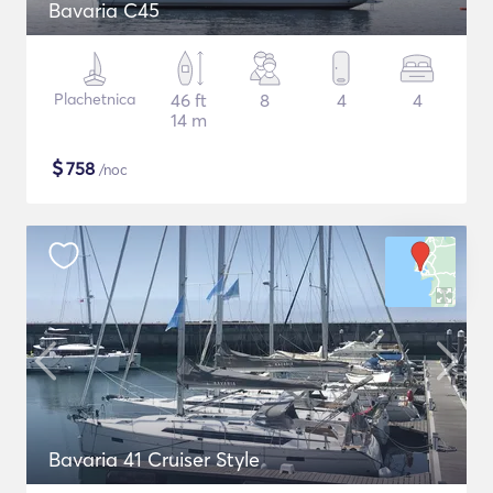
Bavaria C45
Plachetnica
46 ft
8
4
4
14 m
$
758
/noc
Bavaria 41 Cruiser Style