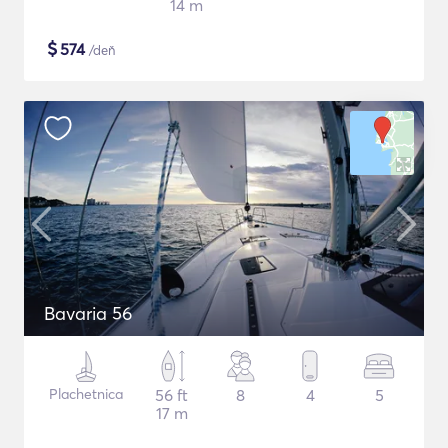
14 m
$
574
/deň
Bavaria 56
Plachetnica
56 ft
8
4
5
17 m