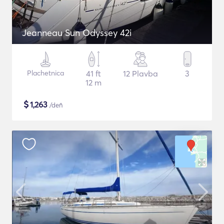
Jeanneau Sun Odyssey 42i
Plachetnica
41 ft
12 Plavba
3
12 m
$
1,263
/deň