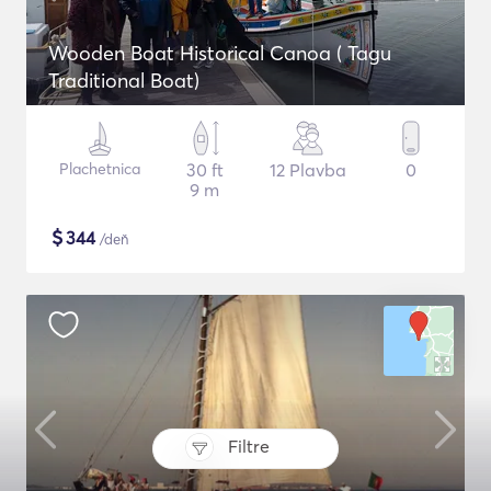
Wooden Boat Historical Canoa ( Tagu
Traditional Boat)
Plachetnica
30 ft
12 Plavba
0
9 m
$
344
/deň
Filtre