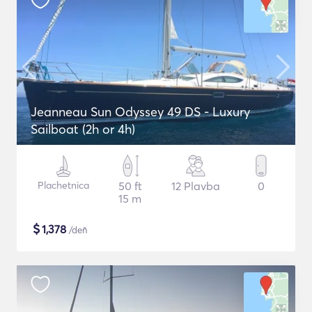
Jeanneau Sun Odyssey 49 DS - Luxury
Sailboat (2h or 4h)
Plachetnica
50 ft
12 Plavba
0
15 m
$
1,378
/deň