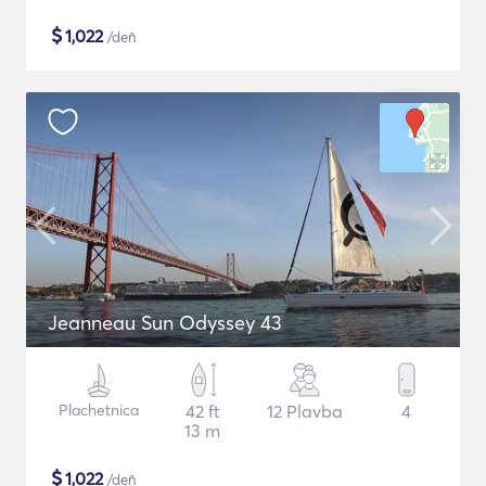
$
1,022
/deň
Jeanneau Sun Odyssey 43
Plachetnica
42 ft
12 Plavba
4
13 m
$
1,022
/deň