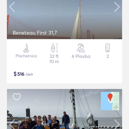
Beneteau First 31,7
Plachetnica
32 ft
6 Plavba
2
10 m
$
516
/deň