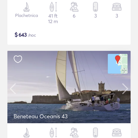
Plachetnica
41 ft
6
3
3
12 m
$
643
/noc
Beneteau Oceanis 43