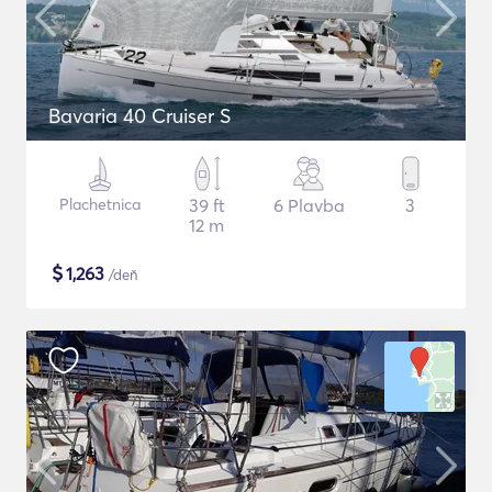
Bavaria 40 Cruiser S
Plachetnica
39 ft
6 Plavba
3
12 m
$
1,263
/deň