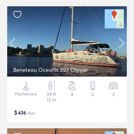
Beneteau Oceanis 393 Clipper
Plachetnica
39 ft
4
2
2
12 m
$
436
/noc