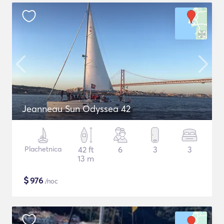
Jeanneau Sun Odyssea 42
Plachetnica
42 ft
6
3
3
13 m
$
976
/noc