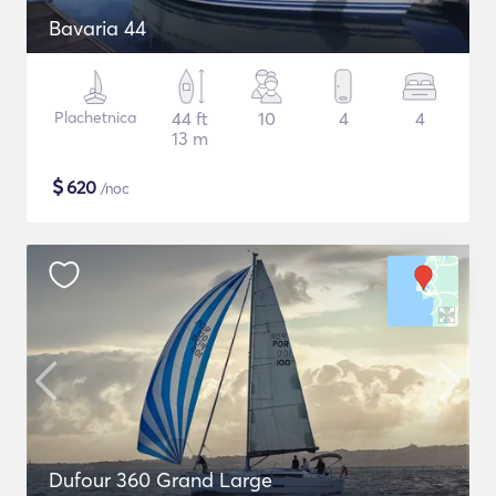
Bavaria 44
Plachetnica
44 ft
10
4
4
13 m
$
620
/noc
Dufour 360 Grand Large