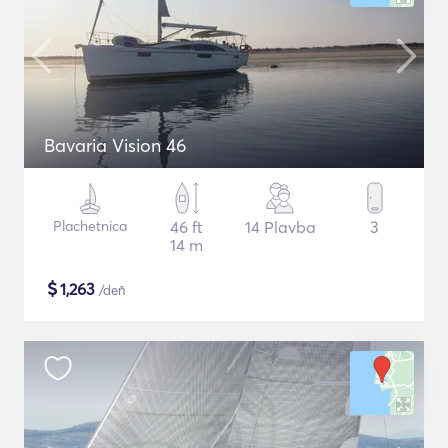
Bavaria Vision 46
Plachetnica
46 ft
14 Plavba
3
14 m
$
1,263
/deň