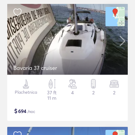
Bavaria 37 cruiser
Plachetnica
37 ft
4
2
2
11 m
$
694
/noc