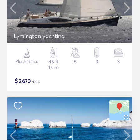
Lymington yachting
Plachetnica
45 ft
6
3
3
14 m
$
2,670
/noc