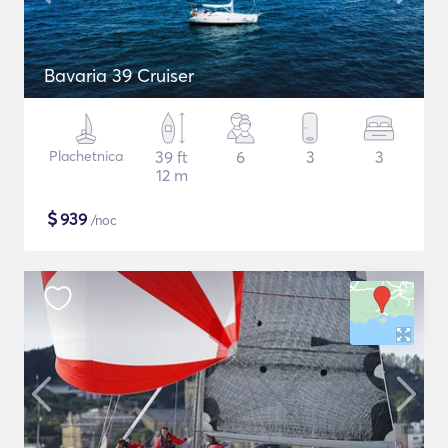
Bavaria 39 Cruiser
Plachetnica
39 ft
6
3
3
12 m
$
939
/noc