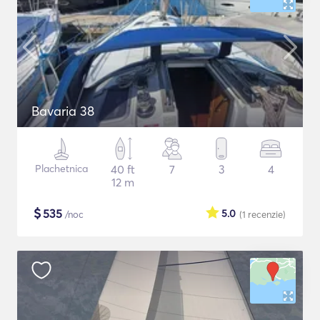
Bavaria 38
Plachetnica
40 ft
7
3
4
12 m
$
535
5.0
/noc
(1
recenzie
)