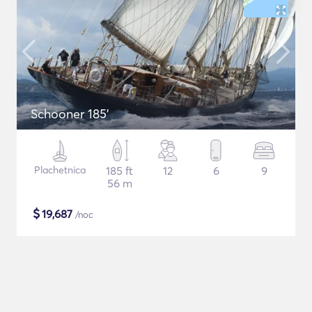
Schooner 185'
Plachetnica
185 ft
12
6
9
56 m
$
19,687
/noc