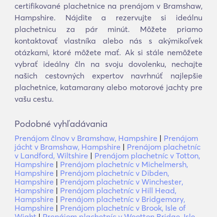
certifikované plachetnice na prenájom v Bramshaw,
Hampshire. Nájdite a rezervujte si ideálnu
plachetnicu za pár minút. Môžete priamo
kontaktovať vlastníka alebo nás s akýmikoľvek
otázkami, ktoré môžete mať. Ak si stále nemôžete
vybrať ideálny čln na svoju dovolenku, nechajte
našich cestovných expertov navrhnúť najlepšie
plachetnice, katamarany alebo motorové jachty pre
vašu cestu.
Podobné vyhľadávania
Prenájom člnov v Bramshaw, Hampshire
|
Prenájom
jácht v Bramshaw, Hampshire
|
Prenájom plachetníc
v Landford, Wiltshire
|
Prenájom plachetníc v Totton,
Hampshire
|
Prenájom plachetníc v Michelmersh,
Hampshire
|
Prenájom plachetníc v Dibden,
Hampshire
|
Prenájom plachetníc v Winchester,
Hampshire
|
Prenájom plachetníc v Hill Head,
Hampshire
|
Prenájom plachetníc v Bridgemary,
Hampshire
|
Prenájom plachetníc v Brook, Isle of
Wight
|
Prenájom plachetníc v Wootton Bridge, Isle