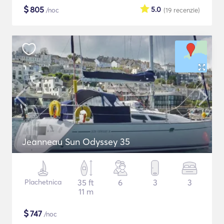
$
805
5.0
/noc
(19
recenzie
)
Jeanneau Sun Odyssey 35
Plachetnica
35 ft
6
3
3
11 m
$
747
/noc