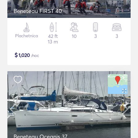
Beneteau FIRST 40
Plachetnica
42 ft
10
3
3
13 m
$
1,020
/noc
Beneteau Oceanis 37