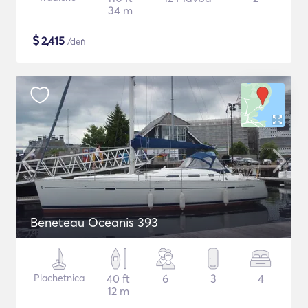
34 m
$
2,415
/deň
Beneteau Oceanis 393
Plachetnica
40 ft
6
3
4
12 m