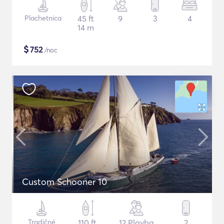
Plachetnica
45 ft
9
3
4
14 m
$
752
/noc
Custom Schooner 10
Tradičné
110 ft
12 Plavba
2