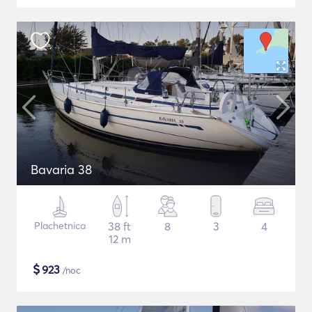
Bavaria 38
Plachetnica
38 ft
8
3
4
12 m
$
923
/noc