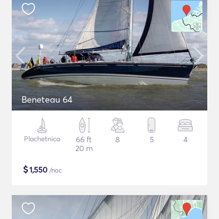
Beneteau 64
Plachetnica
66 ft
8
5
4
20 m
$
1,550
/noc