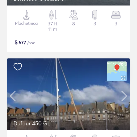
Plachetnica
37 ft
8
3
3
11 m
$
677
/noc
Dufour 450 GL