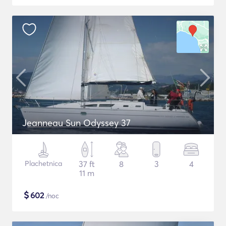
Jeanneau Sun Odyssey 37
Plachetnica
37 ft
8
3
4
11 m
$
602
/noc