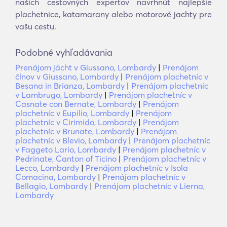
našich cestovných expertov navrhnúť najlepšie
plachetnice, katamarany alebo motorové jachty pre
vašu cestu.
Podobné vyhľadávania
Prenájom jácht v Giussano, Lombardy
|
Prenájom
člnov v Giussano, Lombardy
|
Prenájom plachetníc v
Besana in Brianza, Lombardy
|
Prenájom plachetníc
v Lambrugo, Lombardy
|
Prenájom plachetníc v
Casnate con Bernate, Lombardy
|
Prenájom
plachetníc v Eupilio, Lombardy
|
Prenájom
plachetníc v Cirimido, Lombardy
|
Prenájom
plachetníc v Brunate, Lombardy
|
Prenájom
plachetníc v Blevio, Lombardy
|
Prenájom plachetníc
v Faggeto Lario, Lombardy
|
Prenájom plachetníc v
Pedrinate, Canton of Ticino
|
Prenájom plachetníc v
Lecco, Lombardy
|
Prenájom plachetníc v Isola
Comacina, Lombardy
|
Prenájom plachetníc v
Bellagio, Lombardy
|
Prenájom plachetníc v Lierna,
Lombardy