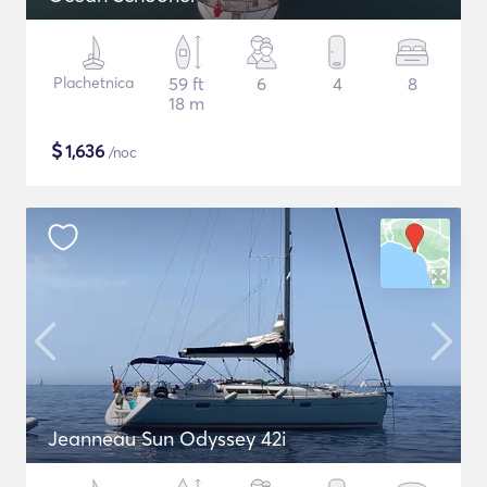
Plachetnica
59 ft
6
4
8
18 m
$
1,636
/noc
Jeanneau Sun Odyssey 42i