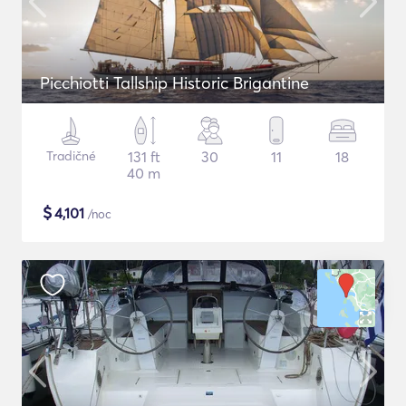
Picchiotti Tallship Historic Brigantine
Tradičné
131 ft
30
11
18
40 m
$
4,101
/noc