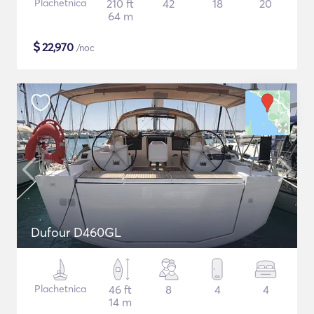
Plachetnica
210 ft
42
18
20
64 m
$
22,970
/noc
Dufour D460GL
Plachetnica
46 ft
8
4
4
14 m