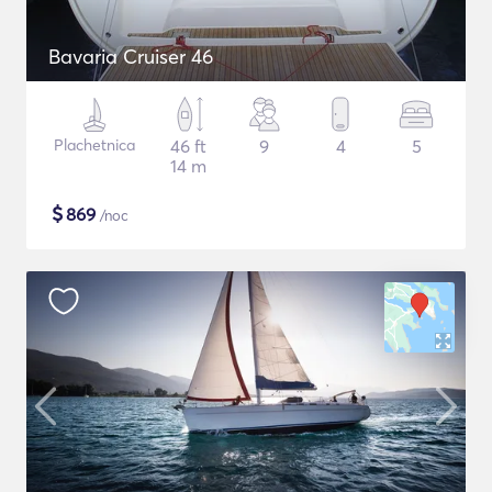
Bavaria Cruiser 46
Plachetnica
46 ft
9
4
5
14 m
$
869
/noc