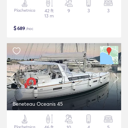
Plachetnica
42 ft
9
3
3
13 m
$
689
/noc
Beneteau Oceanis 45
Plachetnica
46 ft
10
4
5