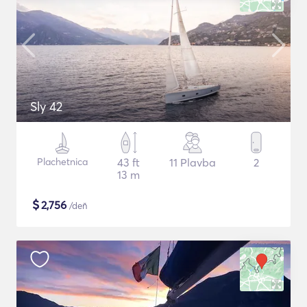
Sly 42
Plachetnica
43 ft
11 Plavba
2
13 m
$
2,756
/deň