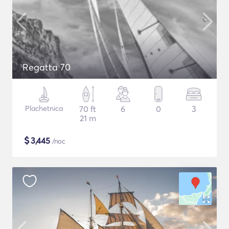
Regatta 70
Plachetnica
70 ft
6
0
3
21 m
$
3,445
/noc