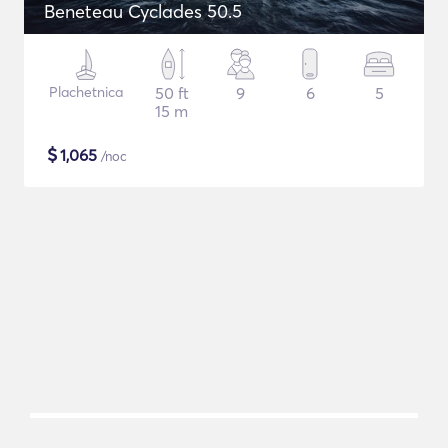
Beneteau Cyclades 50.5
Plachetnica
50 ft
9
6
5
15 m
$
1,065
/noc