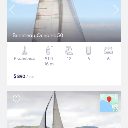
Beneteau Oceanis 50
Plachetnica
51 ft
12
6
6
16 m
$
890
/noc