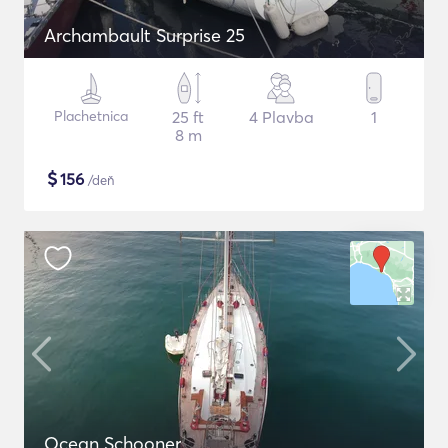
Archambault Surprise 25
Plachetnica
25 ft
4 Plavba
1
8 m
$
156
/deň
Ocean Schooner