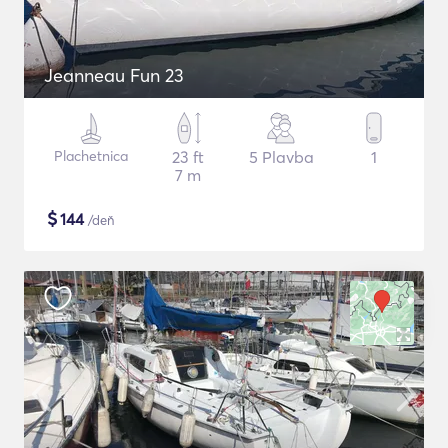
Jeanneau Fun 23
Plachetnica
23 ft
5 Plavba
1
7 m
$
144
/deň