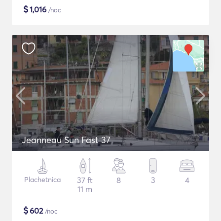
$
1,016
/noc
Jeanneau Sun Fast 37
Plachetnica
37 ft
8
3
4
11 m
$
602
/noc