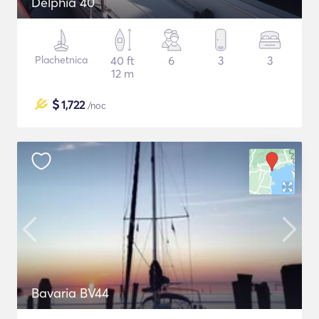
Delphia 40
Plachetnica
40 ft
6
3
3
12 m
$
1,722
/noc
Bavaria BV44