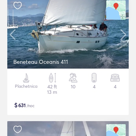
Beneteau Oceanis 411
Plachetnica
42 ft
10
4
4
13 m
$
631
/noc