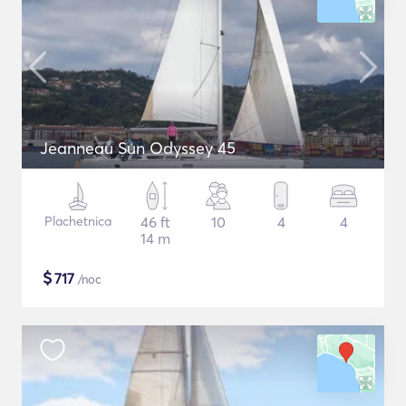
Jeanneau Sun Odyssey 45
Plachetnica
46 ft
10
4
4
14 m
$
717
/noc