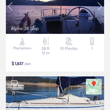
Alpha 38 Slop
Plachetnica
38 ft
10 Plavba
1
12 m
$
1,837
/deň