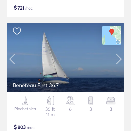
$
721
/noc
Beneteau First 36.7
Plachetnica
35 ft
6
3
3
11 m
$
803
/noc