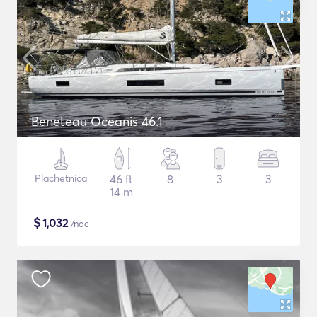
Beneteau Oceanis 46.1
Plachetnica
46 ft
8
3
3
14 m
$
1,032
/noc