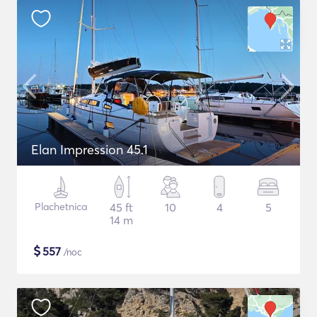
Elan Impression 45.1
Plachetnica
45 ft
10
4
5
14 m
$
557
/noc