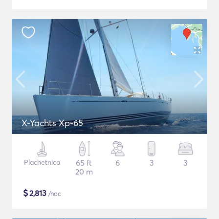
X-Yachts Xp-65
Plachetnica
65 ft
6
3
3
20 m
$
2,813
/noc