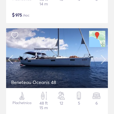
14 m
$
975
/noc
Beneteau Oceanis 48
Plachetnica
48 ft
12
5
6
15 m