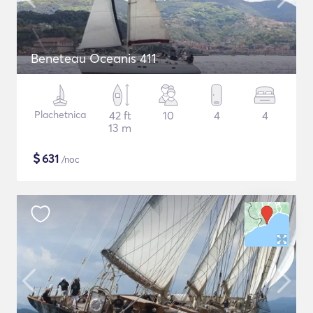
Beneteau Oceanis 411
Plachetnica
42 ft
10
4
4
13 m
$
631
/noc