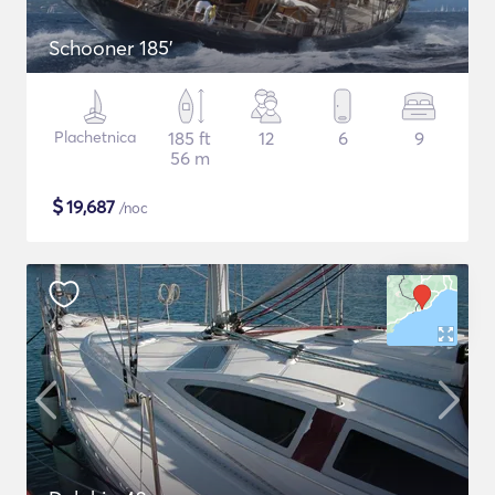
Schooner 185'
Plachetnica
185 ft
12
6
9
56 m
$
19,687
/noc