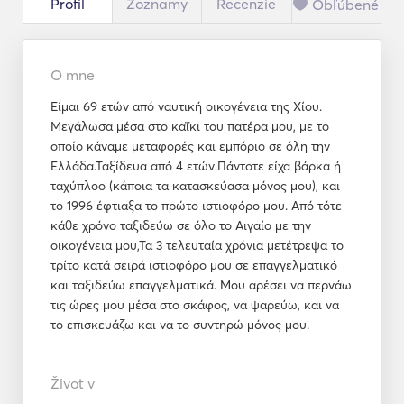
Profil
Zoznamy
Recenzie
Obľúbené
O mne
Είμαι 69 ετών από ναυτική οικογένεια της Χίου.
Μεγάλωσα μέσα στο καΐκι του πατέρα μου, με το
οποίο κάναμε μεταφορές και εμπόριο σε όλη την
Ελλάδα.Ταξίδευα από 4 ετών.Πάντοτε είχα βάρκα ή
ταχύπλοο (κάποια τα κατασκεύασα μόνος μου), και
το 1996 έφτιαξα το πρώτο ιστιοφόρο μου. Από τότε
κάθε χρόνο ταξιδεύω σε όλο το Αιγαίο με την
οικογένεια μου,Τα 3 τελευταία χρόνια μετέτρεψα το
τρίτο κατά σειρά ιστιοφόρο μου σε επαγγελματικό
και ταξιδεύω επαγγελματικά. Μου αρέσει να περνάω
τις ώρες μου μέσα στο σκάφος, να ψαρεύω, και να
το επισκευάζω και να το συντηρώ μόνος μου.
Život v