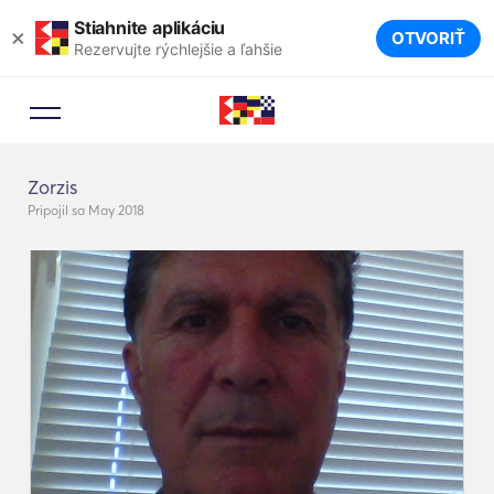
Stiahnite aplikáciu
×
OTVORIŤ
Rezervujte rýchlejšie a ľahšie
Zorzis
Pripojil sa May 2018