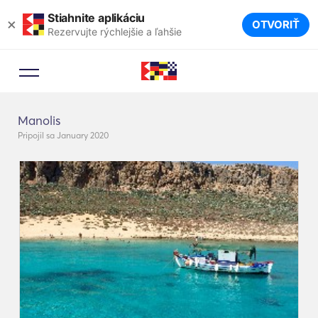
Stiahnite aplikáciu
×
OTVORIŤ
Rezervujte rýchlejšie a ľahšie
Manolis
Pripojil sa January 2020