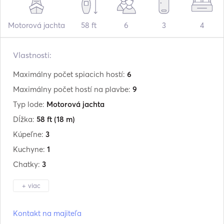
Motorová jachta
58 ft
6
3
4
Vlastnosti:
Maximálny počet spiacich hostí:
6
Maximálny počet hostí na plavbe:
9
Typ lode:
Motorová jachta
Dĺžka:
58 ft
(18 m)
Kúpeľne:
3
Kuchyne:
1
Chatky:
3
+ viac
Výrobca:
Azimut
Kontakt na majiteľa
Model:
58