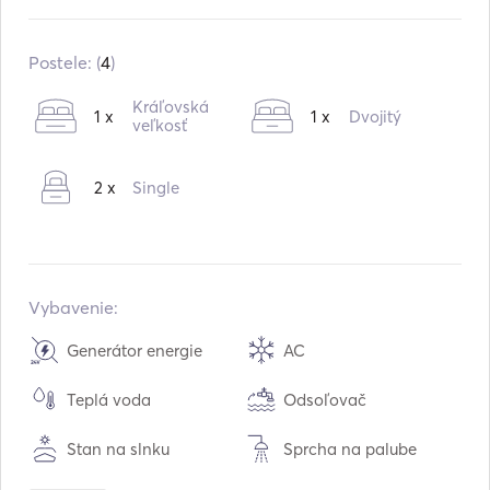
Zabudované v:
01 / 2001
Motory:
2 x 767hp
Postele: (
4
)
Typ paliva:
Diesel
Kráľovská
1 x
1 x
Dvojitý
Spotreba:
250
veľkosť
L /hodina
Kapacita vody:
920
L
2 x
Single
Kapacita paliva:
3400
L
Maximálna cestovná rýchlosť:
25
uzly
Vybavenie:
Generátor energie
AC
Teplá voda
Odsoľovač
Stan na slnku
Sprcha na palube