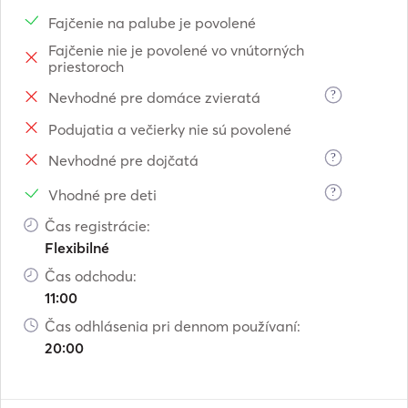
Engines:		        2 x 764 HP MTU  

Fajčenie na palube je povolené
Generators:		1 Kohler 17,5 KW + 1 Onan 9 KW

Fajčenie nie je povolené vo vnútorných
Fuel Consumption:	250 liters/hrs (engines)  +  96 

priestoroch
                                  liters/day (generators)

Fuel capacity:		3.400 liters

?
Nevhodné pre domáce zvieratá
Fresh water capacity:	920 litters + Water maker 160 l/h

Podujatia a večierky nie sú povolené
Cruise speed:		23,0 knots

?
Nevhodné pre dojčatá
Top speed:		33,0 knots

Guests:			6

?
Vhodné pre deti
Cabins:			3 (Master + VIP + twin)

Čas registrácie:
Crew:			3 (sleep in separate crew quarters)

Flexibilné
Air-condition:		All indoor areas.

Entertainment:	WiFi 3G/4G, TV 32'' wide screen,        			   

Čas odchodu:
                                 TV 23'' and stereo in all cabins 

11:00
Čas odhlásenia pri dennom používaní:
20:00