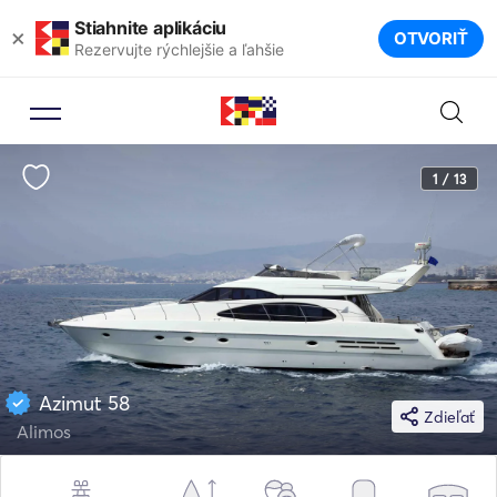
Stiahnite aplikáciu
×
OTVORIŤ
Rezervujte rýchlejšie a ľahšie
1 / 13
Azimut 58
Zdieľať
Alimos