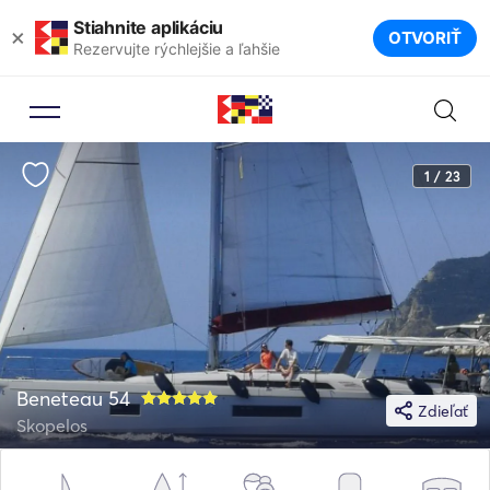
Stiahnite aplikáciu
×
OTVORIŤ
Rezervujte rýchlejšie a ľahšie
1 / 23
Beneteau 54
Zdieľať
Skopelos