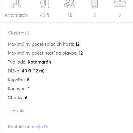
Katamarán
40 ft
12
6
6
Vlastnosti:
Maximálny počet spiacich hostí:
12
Maximálny počet hostí na plavbe:
12
Typ lode:
Katamarán
Dĺžka:
40 ft
(12 m)
Kúpeľne:
5
Kuchyne:
1
Chatky:
6
+ viac
Výrobca:
Lagoon
Kontakt na majiteľa
Model:
40