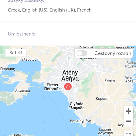
Jazyky posádky:
Sprievodcovia a mapy
Ručné hasiace prístroje
Greek, English (US), English (UK), French
Záchranné vesty
Navigačný systém
Závesný motor
VHF
Umiestnenie:
Cestovný rozsah
Satelit