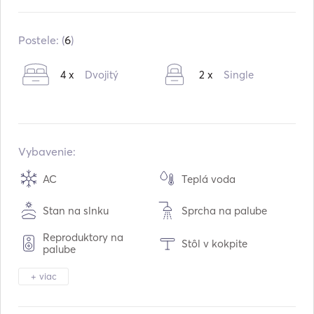
Zabudované v:
06 / 2019
Vybavenie v:
11 / 2024
Postele: (
6
)
Motory:
2 x 45hp
4 x
Dvojitý
2 x
Single
Typ paliva:
Diesel
Spotreba:
5
L /hodina
Kapacita vody:
600
L
Kapacita paliva:
400
L
Vybavenie:
Maximálna cestovná rýchlosť:
9
uzly
AC
Teplá voda
Stan na slnku
Sprcha na palube
Reproduktory na
Stôl v kokpite
palube
Tender / čln
Ďalekohľad
+ viac
Svetlo pochodne
Elektrická toaleta