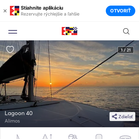
Stiahnite aplikáciu
×
OTVORIŤ
Rezervujte rýchlejšie a ľahšie
1 / 21
Lagoon 40
Zdieľať
Alimos