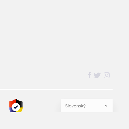
BednBlue
Guarantee