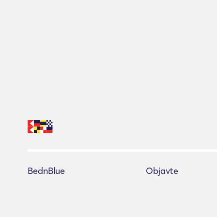
BednBlue
Objavte
Centrum pomoci
Všetky jachty
Podmienky služby
Poradca pre rezervác