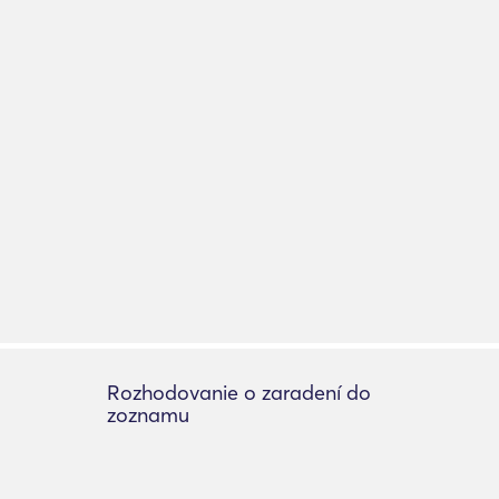
Rozhodovanie o zaradení do
zoznamu
Pridať výpis
ie
O zozname