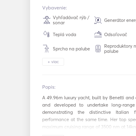
Vybavenie:
Vyhľadávač rýb /
Generátor ener
sonar
Teplá voda
Odsoľovač
Reproduktory 
Sprcha na palube
palube
+ viac
Tender / čln
Vykurovanie
Bezpečnostný
Mraznička
systém
Popis:   
Mikrovlnná rúra
Rúra
A 49.96m luxury yacht, built by Benetti and
and developed to undertake long-range 
Umývačka riadu
Kávovar
demonstrating the distinctive Italian f
performance at the same time. Her top spe
GRILOVANIE
Koktailový bar
maximum cruising range of 3500 nm at 14kn 
Hriankovač
TV
.
