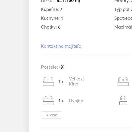
Dĺžka:
164 ft
(50 m)
Motory:
Kúpeľne:
7
Typ pali
Kuchyne:
1
Spotreb
Chatky:
6
Maximál
Kontakt na majiteľa
Postele: (
9
)
Veľkosť
1 x
King
1 x
Dvojitý
+ viac
1 x
Iné