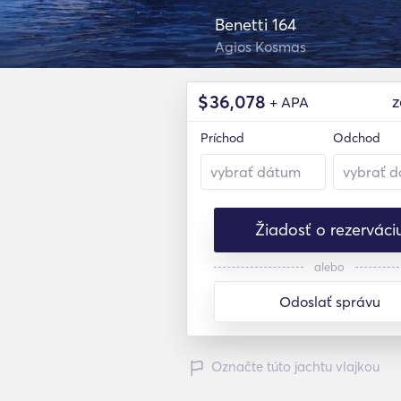
Benetti 164
Agios Kosmas
$
36,078
z
+ APA
Príchod
Odchod
Žiadosť o rezerváci
alebo
Odoslať správu
Označte túto jachtu vlajkou