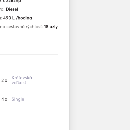
2 x 2262hp
va:
Diesel
a:
490
L /hodina
na cestovná rýchlosť:
18
uzly
Kráľovská
2 x
veľkosť
4 x
Single