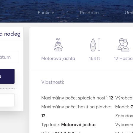
Funkcie
Posádka
Umi
a nocleg
Motorová jachta
164 ft
12
Hostia
u
Vlastnosti:
Maximálny počet spiacich hostí:
12
Výrobca
Maximálny počet hostí na plavbe:
Model:
G
12
Zabudov
Typ lode:
Motorová jachta
Vybaven