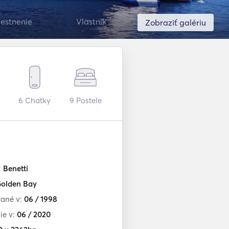
estnenie
Vlastník
Zobraziť galériu
6
Chatky
9
Postele
:
Benetti
olden Bay
ané v:
06 / 1998
ie v:
06 / 2020