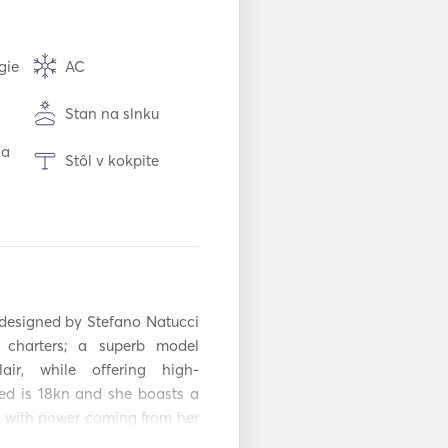
gie
AC
Stan na slnku
na
Stôl v kokpite
Jacuzzi
Chladnička
Príbory / poháre /
riady
 designed by Stefano Natucci 
charters; a superb model 
Výrobník ľadu
lair, while offering high-
ed is 18kn and she boasts a 
Horúce platne
with power coming from her  
WiFi