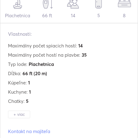
Plachetnica
66 ft
14
5
8
Vlastnosti:
Maximálny počet spiacich hostí:
14
Maximálny počet hostí na plavbe:
35
Typ lode:
Plachetnica
Dĺžka:
66 ft
(20 m)
Kúpeľne:
1
Kuchyne:
1
Chatky:
5
+ viac
Výrobca:
Traditional
Kontakt na majiteľa
Model:
66