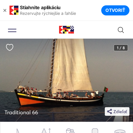
Stiahnite aplikáciu
×
OTVORIŤ
Rezervujte rýchlejšie a ľahšie
1 / 8
Traditional 66
Zdieľať