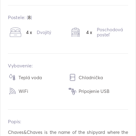
Zabudované v:
05 / 1943
Vybavenie v:
05 / 2021
Postele: (
8
)
Motory:
1 x 185hp
Poschodová
4 x
Dvojitý
4 x
Typ paliva:
Diesel
posteľ
Spotreba:
10
L /hodina
Kapacita vody:
500
L
Kapacita paliva:
600
L
Vybavenie:
Maximálna cestovná rýchlosť:
9
uzly
Teplá voda
Chladnička
WiFi
Pripojenie USB
Popis:   
Chaves&Chaves is the name of the shipyard where the 