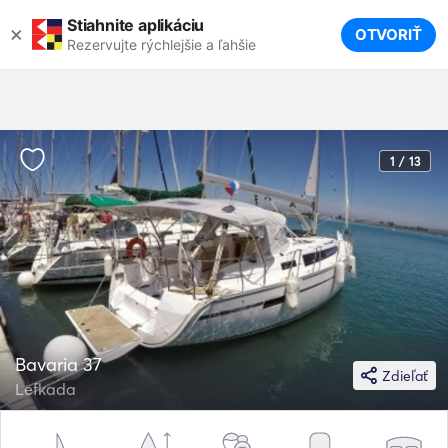
Stiahnite aplikáciu
×
OTVORIŤ
Rezervujte rýchlejšie a ľahšie
1 / 13
Bavaria 37
Zdieľať
Lefkada