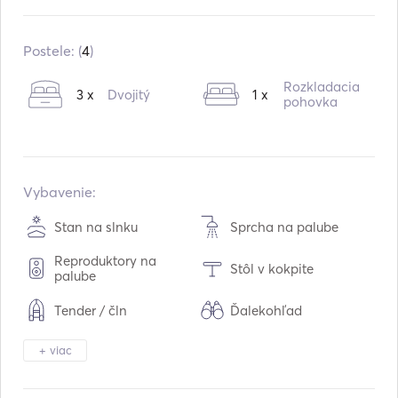
Zabudované v:
01 / 2015
Motory:
1 x 27hp
Postele: (
4
)
Typ paliva:
Diesel
Rozkladacia
3 x
Dvojitý
1 x
Kapacita vody:
210
L
pohovka
Kapacita paliva:
150
L
Maximálna cestovná rýchlosť:
9
uzly
Vybavenie:
Stan na slnku
Sprcha na palube
Reproduktory na
Stôl v kokpite
palube
Tender / čln
Ďalekohľad
Svetlo pochodne
Bezpečnostný systém
+ viac
Chladnička
Rúra