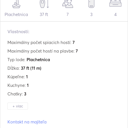
Plachetnica
37 ft
7
3
4
Vlastnosti:
Maximálny počet spiacich hostí:
7
Maximálny počet hostí na plavbe:
7
Typ lode:
Plachetnica
Dĺžka:
37 ft
(11 m)
Kúpeľne:
1
Kuchyne:
1
Chatky:
3
+ viac
Výrobca:
Bavaria
Kontakt na majiteľa
Model:
37