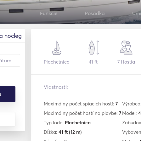
Funkcie
Posádka
Umi
a nocleg
Plachetnica
41 ft
7
Hostia
Vlastnosti:
u
Maximálny počet spiacich hostí:
7
Výrobca
Maximálny počet hostí na plavbe:
7
Model:
4
Typ lode:
Plachetnica
Zabudov
Dĺžka:
41 ft
(12 m)
Vybaven