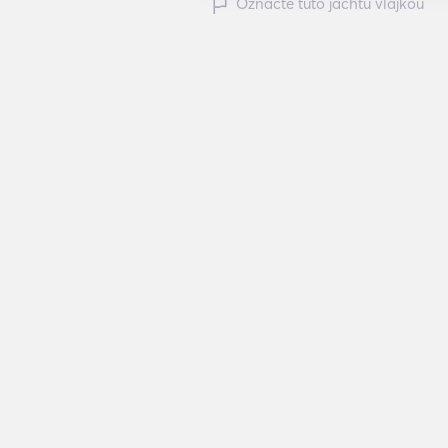
Označte túto jachtu vlajkou