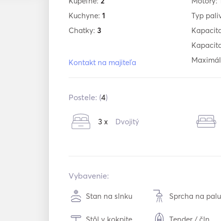
Kúpeľne:
2
Motory:
Kuchyne:
1
Typ pali
Chatky:
3
Kapacit
Kapacita
Maximál
Kontakt na majiteľa
Postele: (
4
)
3 x
Dvojitý
Vybavenie:
Stan na slnku
Sprcha na pal
Stôl v kokpite
Tender / čln