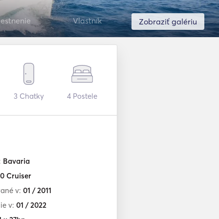
estnenie
Vlastník
Zobraziť galériu
3
Chatky
4
Postele
:
Bavaria
0 Cruiser
ané v:
01 / 2011
ie v:
01 / 2022