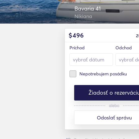
Bavaria 41
Nikiana
$
496
z
Príchod
Odchod
Nepotrebujem posádku
Žiadosť o rezerváci
alebo
Odoslať správu