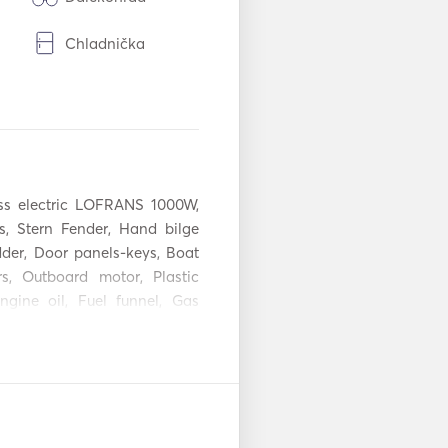
Chladnička
e /
Horúce platne
Automatický
hasiaci systém
Záchranné vesty
s electric LOFRANS 1000W, 
, Stern Fender, Hand bilge 
r, Door panels-keys, Boat 
, Outboard motor, Plastic 
ngine oil, Fuel funnel, Gas 
it table - Coolbox, Cockpit 
Mainsail, Bimini top.

ting light, Emergency helm, 