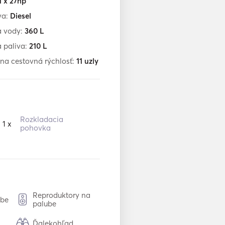
1 x 27hp
va:
Diesel
a vody:
360
L
 paliva:
210
L
na cestovná rýchlosť:
11
uzly
Rozkladacia
1 x
pohovka
Reproduktory na
ube
palube
Ďalekohľad