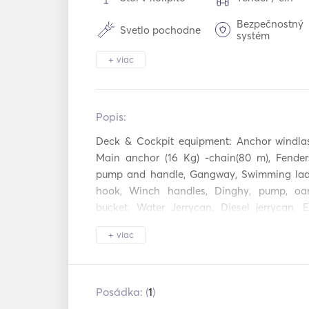
Bezpečnostný
Svetlo pochodne
systém
Príbory / pohár
+ viac
Rúra
riady
Mp3 prehrávač /
Vybavenie na
rádio / CD
šnorchlovanie
Popis:   
Autopilot
Blatníky
Deck & Cockpit equipment: Anchor windlas
Main anchor (16 Kg) -chain(80 m), Fenders
Navigačný systém
Solárne panely
pump and handle, Gangway, Swimming ladde
hook, Winch handles, Dinghy, pump, oars
bucket, Water Jerrycan, Diesel jerrycan, E
bottles, Spare Anchor, Mooring lines, Cockp
+ viac
cushions, Set of tools, Spare fuses

Sails, covers, rigging: Furling Genoa, Furling 
Posádka: (
1
)
Safety equipment: Horseshoe lifebuoy, Floa