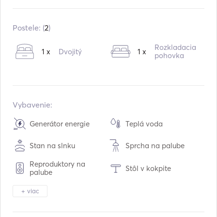
Zabudované v:
12 / 1999
Motory:
2 x 260hp
Postele: (
2
)
Typ paliva:
Diesel
Rozkladacia
1 x
Dvojitý
1 x
Kapacita vody:
150
L
pohovka
Kapacita paliva:
800
L
Vybavenie:
Generátor energie
Teplá voda
Stan na slnku
Sprcha na palube
Reproduktory na
Stôl v kokpite
palube
Ďalekohľad
Svetlo pochodne
+ viac
Mraznička
Chladnička