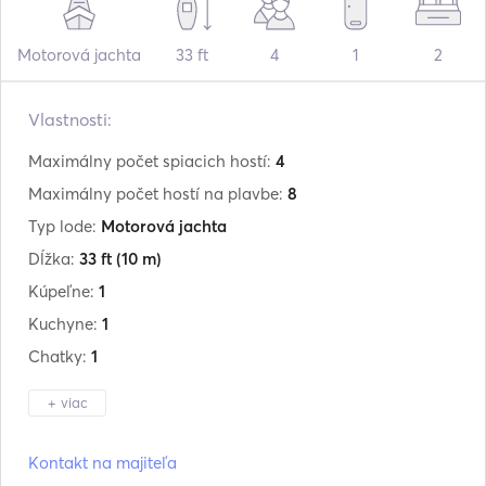
Motorová jachta
33 ft
4
1
2
Vlastnosti:
Maximálny počet spiacich hostí:
4
Maximálny počet hostí na plavbe:
8
Typ lode:
Motorová jachta
Dĺžka:
33 ft
(10 m)
Kúpeľne:
1
Kuchyne:
1
Chatky:
1
+ viac
Výrobca:
Formula
Kontakt na majiteľa
Model:
330SS