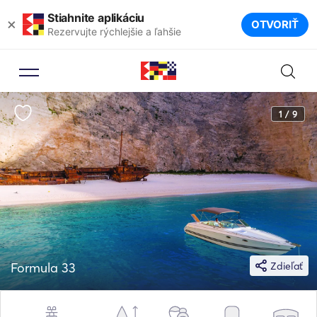
Stiahnite aplikáciu
×
OTVORIŤ
Rezervujte rýchlejšie a ľahšie
1 / 9
Formula 33
Zdieľať