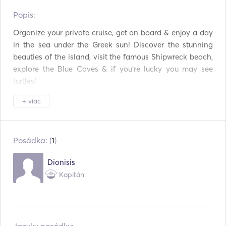
Popis:   
Mikrovlnná rúra
Príbory / poháre / riady
Organize your private cruise, get on board & enjoy a day 
Horúce platne
Pripojenie USB
in the sea under the Greek sun! Discover the stunning 
beauties of the island, visit the famous Shipwreck beach, 
Mp3 prehrávač / rádio
Vybavenie na
explore the Blue Caves & if you're lucky you may see 
/ CD
šnorchlovanie
turtles!
Potápačské vybavenie
+ viac
Posádka: (
1
)
Dionisis
Kapitán